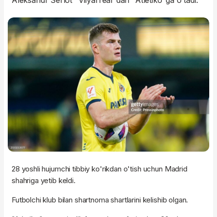
Aleksandr Serlot "Vilyarreal"dan "Atletiko"ga o'tadi.
28 yoshli hujumchi tibbiy ko'rikdan o'tish uchun Madrid
shahriga yetib keldi.
Futbolchi klub bilan shartnoma shartlarini kelishib olgan.