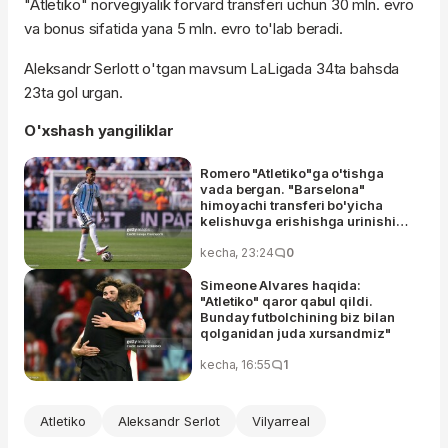
"Atletiko" norvegiyalik forvard transferi uchun 30 mln. evro
va bonus sifatida yana 5 mln. evro to'lab beradi.
Aleksandr Serlott o'tgan mavsum LaLigada 34ta bahsda
23ta gol urgan.
O'xshash yangiliklar
Romero "Atletiko"ga o'tishga
vada bergan. "Barselona"
himoyachi transferi bo'yicha
kelishuvga erishishga urinishi
muvaffaqiyatsiz tugadi
kecha, 23:24
0
Simeone Alvares haqida:
"Atletiko" qaror qabul qildi.
Bunday futbolchining biz bilan
qolganidan juda xursandmiz"
kecha, 16:55
1
Atletiko
Aleksandr Serlot
Vilyarreal