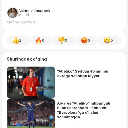
Aslanov Jasurbek
Muallif
Manba: sports.ru
2
0
0
0
0
Shuningdek o'qing
"Atletiko" Serlotni 40 million
evroga sotishga tayyor
Alvares “Atletiko” rahbariyati
bilan uchrashadi - futbolchi
"Barselona"ga o'tishni
xohlamoqda