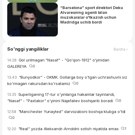
“Barselona” sport direktori Deku
Alvaresning agenti bilan
muzokaralar o'tkazish uchun
Madridga uchib bordi
So'nggi yangiliklar
Barcha ›
Gol urilmagan "Nasaf" - "Qo'qon-1912" o'yinidan
14:28
GALEREYA
0
“Bunyodkor” - OKMK. Gollarga boy o'tgan uchrashuvni siz
13:43
ko'rmagan rakursdan ko'rsatamiz
0
Superliganing 17-tur o'yinlariga hakamlar tayinlandi,
13:25
"Nasaf" - "Paxtakor" o'yinini Najafaliev boshqarib boradi
0
"Manchester Yunayted" darvozaboni boshqa klubga o'tdi
12:58
0
"Real" yozda Aleksandr-Arnoldni sotish niyatida emas
1
12:20