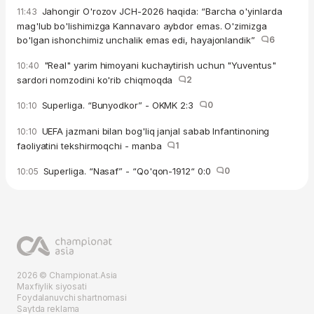
Jahongir O'rozov JCH-2026 haqida: “Barcha o'yinlarda
11:43
mag'lub bo'lishimizga Kannavaro aybdor emas. O'zimizga
bo'lgan ishonchimiz unchalik emas edi, hayajonlandik”
6
"Real" yarim himoyani kuchaytirish uchun "Yuventus"
10:40
sardori nomzodini ko'rib chiqmoqda
2
Superliga. “Bunyodkor” - OKMK 2:3
0
10:10
UEFA jazmani bilan bog'liq janjal sabab Infantinoning
10:10
faoliyatini tekshirmoqchi - manba
1
Superliga. “Nasaf” - “Qo'qon-1912“ 0:0
0
10:05
2026 © Championat.Asia
Maxfiylik siyosati
Foydalanuvchi shartnomasi
Saytda reklama