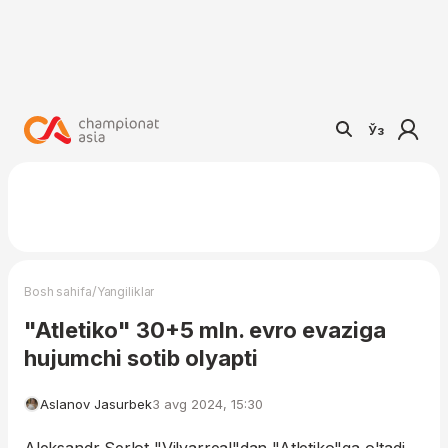
Ўз
/
Bosh sahifa
Yangiliklar
"Atletiko" 30+5 mln. evro evaziga
hujumchi sotib olyapti
Aslanov Jasurbek
3 avg 2024, 15:30