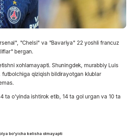
rsenal", "Chelsi" va "Bavariya" 22 yoshli francuz
liflar" bergan.
rk etishni xohlamayapti. Shuningdek, murabbiy Luis
 futbolchiga qiziqish bildirayotgan klublar
 emas.
a o'yinda ishtirok etib, 14 ta gol urgan va 10 ta
olya bo'yicha kelisha olmayapti