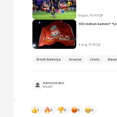
bugun, 16:40
0
100 million kammi? “L
4 avg, 12:15
2
Bredli Barkolya
Arsenal
chelsi
Bavar
Administrator
Muallif
1
0
0
0
0