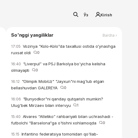
Ўз
Kirish
So'nggi yangiliklar
Barcha ›
Vozinya “Kolo-Kolo”da taxallusi ostida o'ynashga
17:05
ruxsat oldi
0
“Liverpul” va PSJ Barkolya bo'yicha kelisha
16:40
olmayapti
0
"Olimpik MobiUz" "Jayxun"ni mag'lub etgan
16:12
bellashuvdan GALEREYA
0
"Bunyodkor"ni qanday qutqarish mumkin?
16:06
Ulug'bek Mirzaev bilan intervyu
1
Alvares “Atletiko” rahbariyati bilan uchrashadi -
15:40
futbolchi "Barselona"ga o'tishni xohlamoqda
0
Infantino federatsiya tomonidan qo'llab-
15:15