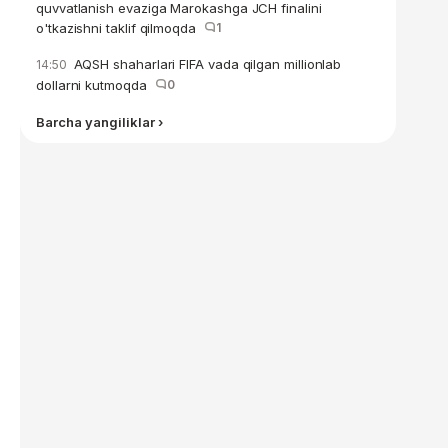
quvvatlanish evaziga Marokashga JCH finalini
o'tkazishni taklif qilmoqda
1
AQSH shaharlari FIFA vada qilgan millionlab
14:50
dollarni kutmoqda
0
Barcha yangiliklar ›