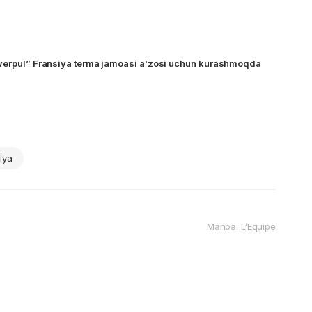
iverpul” Fransiya terma jamoasi a'zosi uchun kurashmoqda
iya
Manba: L’Equipe