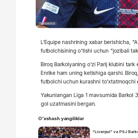
L’Equipe nashrining xabar berishicha, "A
futbolchisining o'tishi uchun "jozibali tak
Biroq Barkolyaning o'zi Parij klubini ta
Enrike ham uning ketishiga qarshi. Biroq,
futbolchi uchun kurashni to'xtatmoqchi
Yakunlangan Liga 1 mavsumida Barkol 34 t
gol uzatmasini bergan.
O'xshash yangiliklar
“Liverpul” va PSJ Bark