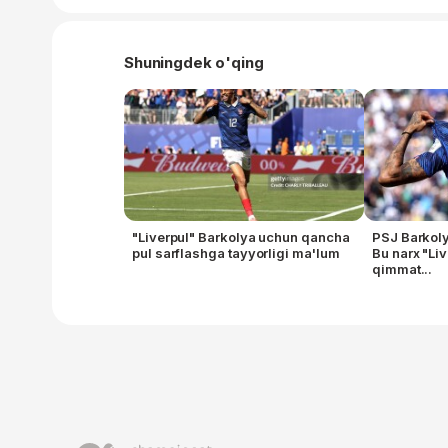
Shuningdek o'qing
"Liverpul" Barkolya uchun qancha
PSJ Barkoly
pul sarflashga tayyorligi ma'lum
Bu narx "Li
qimmat...