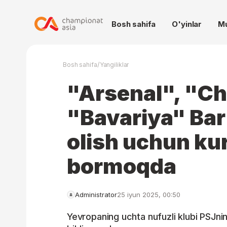
Bosh sahifa
O'yinlar
M
/
Bosh sahifa
Yangiliklar
"Arsenal", "Ch
"Bavariya" Bar
olish uchun kur
bormoqda
Administrator
25 iyun 2025, 00:50
Yevropaning uchta nufuzli klubi PSJnin