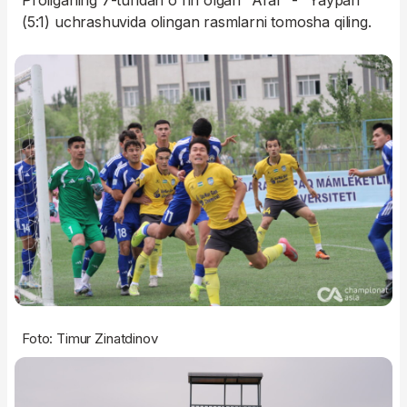
Proliganing 7-turidan o'rin olgan "Aral" - "Yaypan"
(5:1) uchrashuvida olingan rasmlarni tomosha qiling.
Foto: Timur Zinatdinov