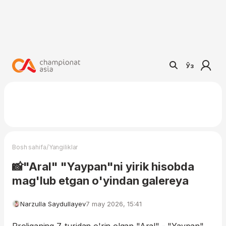
Ўз
/
Bosh sahifa
Yangiliklar
📸"Aral" "Yaypan"ni yirik hisobda
mag'lub etgan o'yindan galereya
Narzulla Saydullayev
7 may 2026, 15:41