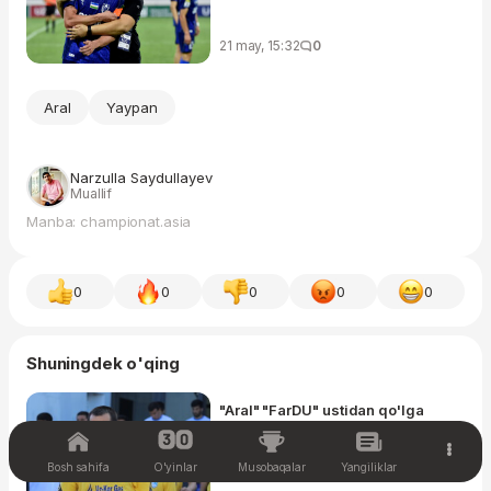
21 may, 15:32
0
Aral
Yaypan
Narzulla Saydullayev
Muallif
Manba: championat.asia
0
0
0
0
0
Shuningdek o'qing
"Aral" "FarDU" ustidan qo'lga
kiritgan g'alabali o'yinidan
galereya
Bosh sahifa
O'yinlar
Musobaqalar
Yangiliklar