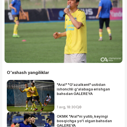
O'xshash yangiliklar
"Aral" "G'azalkent" ustidan
ishonchli g'alabaga erishgan
bahsdan GALEREYA
1 avg, 18:30
0
OKMK "Aral"ni yutib, keyingi
bosqichga yo'l olgan bahsdan
GALEREYA