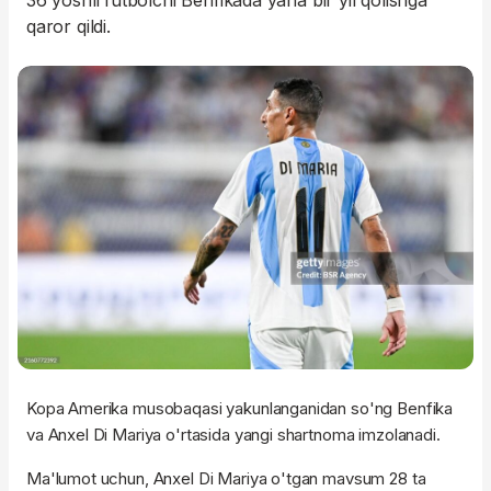
36 yoshli futbolchi Benfikada yana bir yil qolishga
qaror qildi.
Kopa Amerika musobaqasi yakunlanganidan so'ng Benfika
va Anxel Di Mariya o'rtasida yangi shartnoma imzolanadi.
Ma'lumot uchun, Anxel Di Mariya o'tgan mavsum 28 ta