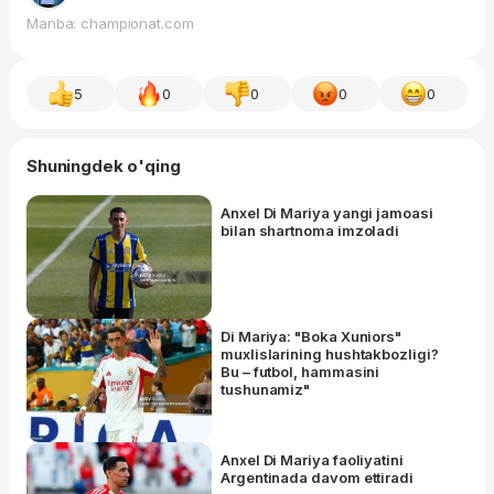
Manba: championat.com
5
0
0
0
0
Shuningdek o'qing
Anxel Di Mariya yangi jamoasi
bilan shartnoma imzoladi
Di Mariya: "Boka Xuniors"
muxlislarining hushtakbozligi?
Bu – futbol, hammasini
tushunamiz"
Anxel Di Mariya faoliyatini
Argentinada davom ettiradi