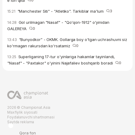
e'lon qildi
0
"Manchester Siti" - "Atletiko". Tarkiblar ma'lum
3
15:21
Gol urilmagan "Nasaf" - "Qo'qon-1912" o'yinidan
14:28
GALEREYA
0
“Bunyodkor” - OKMK. Gollarga boy o'tgan uchrashuvni siz
13:43
ko'rmagan rakursdan ko'rsatamiz
0
Superliganing 17-tur o'yinlariga hakamlar tayinlandi,
13:25
"Nasaf" - "Paxtakor" o'yinini Najafaliev boshqarib boradi
0
2026 © Championat.Asia
Maxfiylik siyosati
Foydalanuvchi shartnomasi
Saytda reklama
Qora fon