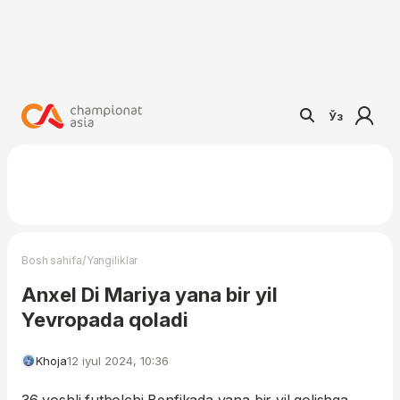
Ўз
/
Bosh sahifa
Yangiliklar
Anxel Di Mariya yana bir yil
Yevropada qoladi
Khoja
12 iyul 2024, 10:36