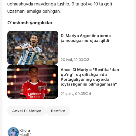
uchrashuvda maydonga tushib, 9 ta gol va 10 ta golli
uzatmani amalga oshirgan.
O'xshash yangiliklar
Di Mariya Argentina terma
jamoasiga murojaat qildi
20 iyul, 19:00
2
Anxel Di Mariya: "Benfika"dan
qo'ng'iroq qilishganida
Portugaliyaning qayerda
joylashganini bilmaganman"
21 yanv, 00:05
4
Anxel Di Mariya
Benfika
Khoja
Muallif