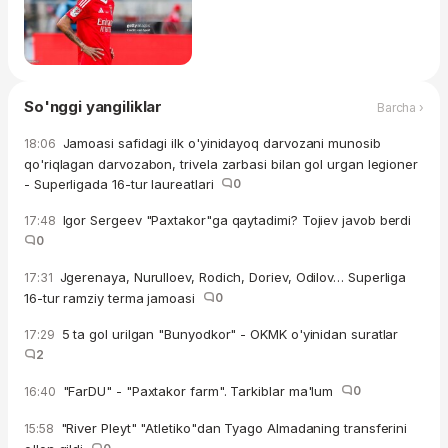
So'nggi yangiliklar
Barcha ›
Jamoasi safidagi ilk o'yinidayoq darvozani munosib
18:06
qo'riqlagan darvozabon, trivela zarbasi bilan gol urgan legioner
- Superligada 16-tur laureatlari
0
Igor Sergeev "Paxtakor"ga qaytadimi? Tojiev javob berdi
17:48
0
Jgerenaya, Nurulloev, Rodich, Doriev, Odilov… Superliga
17:31
16-tur ramziy terma jamoasi
0
5 ta gol urilgan "Bunyodkor" - OKMK o'yinidan suratlar
17:29
2
"FarDU" - "Paxtakor farm". Tarkiblar ma'lum
0
16:40
"River Pleyt" "Atletiko"dan Tyago Almadaning transferini
15:58