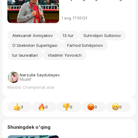
1 avg, 17:55
1
Aleksandr Xomyakov
13-tur
Suhrobjon Sultonov
O'zbekiston Superligasi
Farhod Sohibjonov
tur laureatlari
Vladimir Yovovich
Narzulla Saydullayev
Muallif
Manba: Championat.asia
3
0
0
0
0
Shuningdek o'qing