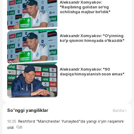
Aleksandr Xomyakov:
"Raqibning golidan so'ng
ochilishga majbur bo'ldik"
Aleksandr Xomyakov: "O'yinning
ko'p qismini himoyada o'tkazdik"
Aleksandr Xomyakov: "90
daqiqa himoyalanish oson emas"
So'nggi yangiliklar
Barcha ›
Reshford "Manchester Yunayted"da yangi o'yin raqamini
10:25
oldi
0