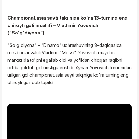
Championat.asia sayti talqiniga ko'ra 13-turning eng
chiroyli goli muallifi – Vladimir Yovovich
("So'g'diyona")
"So'g'diyona" - "Dinamo" uchrashuvining 8-daqiqasida
mezbonlar vakili Vladimir "Messi" Yovovich maydon
markazida to'pni egallab oldi va yo'lidan chiqqan raqibni
ortda qoldirib gol urishga erishdi. Aynan Yovovich tomonidan
urilgan gol championat.asia sayti talqiniga ko'ra turning eng
chiroyli goli deb topildi.