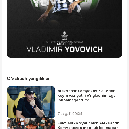
O'xshash yangiliklar
Aleksandr Xomyakov: "2:0'dan
keyin vaziyatni o'nglashimizga
ishonmagandim"
7 avg, 11:00
5
Fakt. Mirko Yyelichich Aleksandr
Xomyakovga mag'lub bo'lmagan