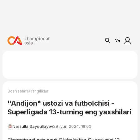
Ўз
/
Bosh sahifa
Yangiliklar
"Andijon" ustozi va futbolchisi -
Superligada 13-turning eng yaxshilari
Narzulla Saydullayev
29 iyun 2024, 16:00