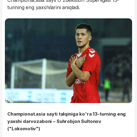
Championat.asia sayti O'zbekiston Superligasi 13-
turining eng yaxshilarini aniqladi.
Championat.asia sayti talqiniga ko'ra 13-turning eng
yaxshi darvozaboni – Suhrobjon Sultonov
("Lokomotiv")