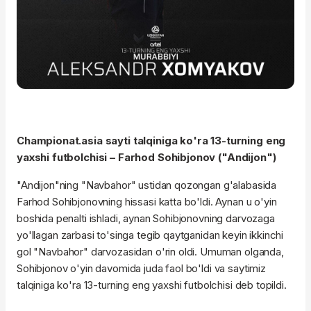
Championat.asia sayti talqiniga ko'ra 13-turning eng
yaxshi futbolchisi – Farhod Sohibjonov ("Andijon")
"Andijon"ning "Navbahor" ustidan qozongan g'alabasida
Farhod Sohibjonovning hissasi katta bo'ldi. Aynan u o'yin
boshida penalti ishladi, aynan Sohibjonovning darvozaga
yo'llagan zarbasi to'singa tegib qaytganidan keyin ikkinchi
gol "Navbahor" darvozasidan o'rin oldi. Umuman olganda,
Sohibjonov o'yin davomida juda faol bo'ldi va saytimiz
talqiniga ko'ra 13-turning eng yaxshi futbolchisi deb topildi.