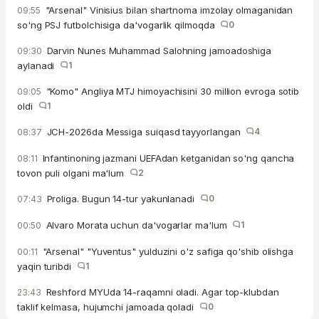
"Arsenal" Vinisius bilan shartnoma imzolay olmaganidan
09:55
so'ng PSJ futbolchisiga da'vogarlik qilmoqda
0
Darvin Nunes Muhammad Salohning jamoadoshiga
09:30
aylanadi
1
"Komo" Angliya MTJ himoyachisini 30 million evroga sotib
09:05
oldi
1
JCH-2026da Messiga suiqasd tayyorlangan
4
08:37
Infantinoning jazmani UEFAdan ketganidan so'ng qancha
08:11
tovon puli olgani ma'lum
2
Proliga. Bugun 14-tur yakunlanadi
0
07:43
Alvaro Morata uchun da'vogarlar ma'lum
1
00:50
"Arsenal" "Yuventus" yulduzini o'z safiga qo'shib olishga
00:11
yaqin turibdi
1
Reshford MYUda 14-raqamni oladi. Agar top-klubdan
23:43
taklif kelmasa, hujumchi jamoada qoladi
0