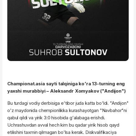
Championat.asia sayti talqiniga ko'ra 13-turning eng
yaxshi murabbiyi – Aleksandr Xomyakov ("Andijon")
Bu turdagi vodiy derbisiga e'tibor juda katta bo'ldi. "Andijon"
o'z maydonida chempionlikka kurashayotgan "Navbahor"ni
qabul qildi va yirik 3:0 hisobida g'alabaga erishdi.
Uchrashuvdan avval hech kim bu qadar yirik hisob qayd
etilishini taxmin qilmagan bo'lsa kerak. Diskvalifikaciya