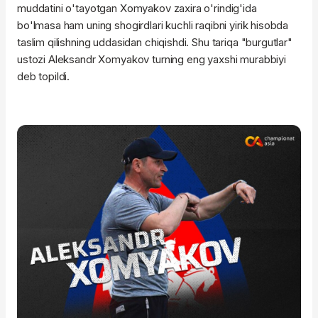
muddatini o'tayotgan Xomyakov zaxira o'rindig'ida
bo'lmasa ham uning shogirdlari kuchli raqibni yirik hisobda
taslim qilishning uddasidan chiqishdi. Shu tariqa "burgutlar"
ustozi Aleksandr Xomyakov turning eng yaxshi murabbiyi
deb topildi.