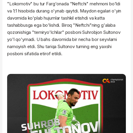
"Lokomotiv" bu tur Farg'onada "Neftchi" mehmoni bo'ldi
va 1:1 hisobida durang o'ynab qaytdi. Maydon egalari o'yin
davomida ko'plab hujumlar tashkil etishdi va katta
tashabbusga ega bo'lishdi. Biroq "Neftchi"ning g'alaba
qozonishiga "temiryo'lchilar" posboni Suhrobjon Sultonov
yo'l qo'ymadi. U bahs davomida bir necha bor seyvlarni
namoyish etdi. Shu tariqa Sultonov turning eng yaxshi
posboni sifatida etirof etildi.