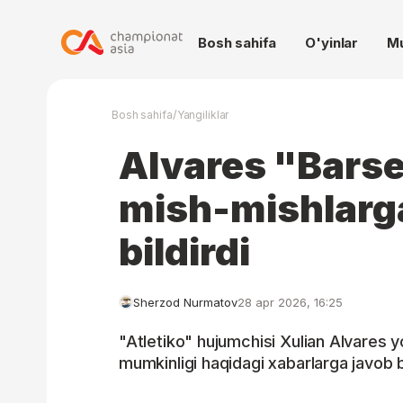
Bosh sahifa
O'yinlar
M
/
Bosh sahifa
Yangiliklar
Alvares "Barse
mish-mishlarg
bildirdi
Sherzod Nurmatov
28 apr 2026, 16:25
"Atletiko" hujumchisi Xulian Alvares 
mumkinligi haqidagi xabarlarga javob b