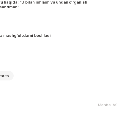
u haqida: “U bilan ishlash va undan o'rganish
ursandman”
a mashg'ulotlarni boshladi
vares
Manba: AS