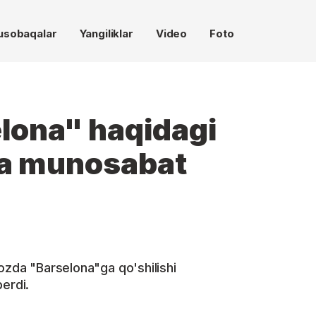
usobaqalar
Yangiliklar
Video
Foto
lona" haqidagi
a munosabat
yozda "Barselona"ga qo'shilishi
erdi.