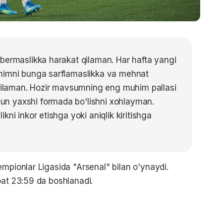
bermaslikka harakat qilaman. Har hafta yangi
himni bunga sarflamaslikka va mehnat
 qilaman. Hozir mavsumning eng muhim pallasi
n yaxshi formada bo'lishni xohlayman.
ni inkor etishga yoki aniqlik kiritishga
empionlar Ligasida "Arsenal" bilan o'ynaydi.
oat 23:59 da boshlanadi.