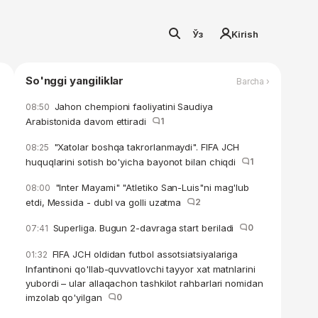
Ўз
Kirish
So'nggi yangiliklar
Barcha ›
Jahon chempioni faoliyatini Saudiya
08:50
Arabistonida davom ettiradi
1
"Xatolar boshqa takrorlanmaydi". FIFA JCH
08:25
huquqlarini sotish bo'yicha bayonot bilan chiqdi
1
"Inter Mayami" "Atletiko San-Luis"ni mag'lub
08:00
etdi, Messida - dubl va golli uzatma
2
Superliga. Bugun 2-davraga start beriladi
0
07:41
FIFA JCH oldidan futbol assotsiatsiyalariga
01:32
Infantinoni qo'llab-quvvatlovchi tayyor xat matnlarini
yubordi – ular allaqachon tashkilot rahbarlari nomidan
imzolab qo'yilgan
0