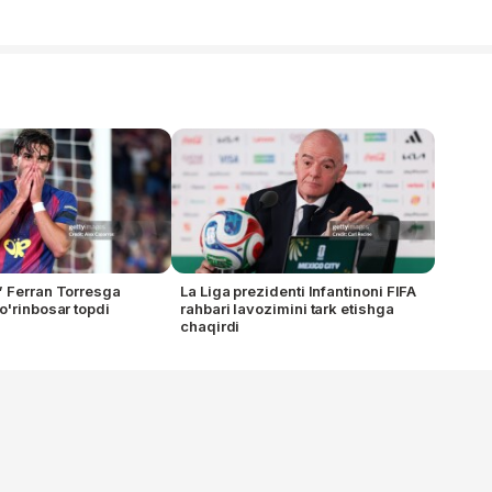
 Ferran Torresga
La Liga prezidenti Infantinoni FIFA
o'rinbosar topdi
rahbari lavozimini tark etishga
chaqirdi