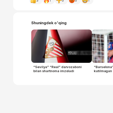
3
1
0
0
1
Shuningdek o'qing
“Sevilya” “Real” darvozaboni
“Barselona”
bilan shartnoma imzoladi
kutilmagan 