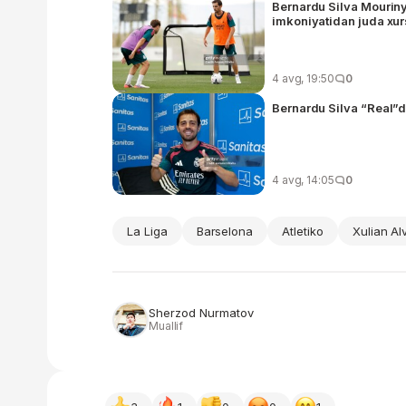
Bernardu Silva Mouriny
imkoniyatidan juda x
4 avg, 19:50
0
Bernardu Silva “Real”d
4 avg, 14:05
0
La Liga
Barselona
Atletiko
Xulian Al
Sherzod Nurmatov
Muallif