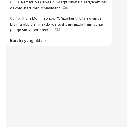
Nematillo Qutibaev: "Mag'lubiyatsiz seriyamiz hali
00:51
davom etadi deb o'ylayman"
0
Ilhom Mo'minjonov: "G'azalkent" bilan o'yinda
00:45
biz murabbiylar maydonga tushganimizda ham uchta
gol qo'yib yubormasdik"
2
Barcha yangiliklar ›