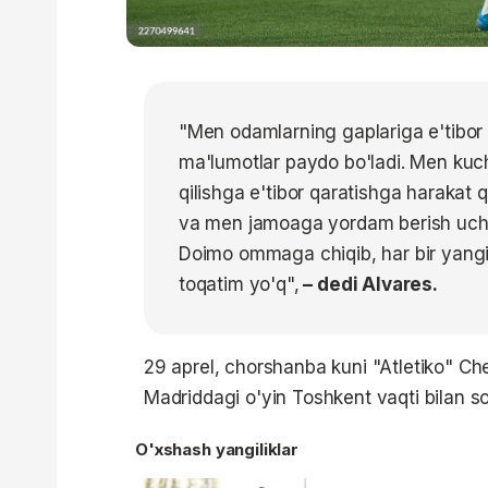
"Men odamlarning gaplariga e'tibor 
ma'lumotlar paydo bo'ladi. Men kuc
qilishga e'tibor qaratishga harakat
va men jamoaga yordam berish uchu
Doimo ommaga chiqib, har bir yangilik
toqatim yo'q",
– dedi Alvares.
29 aprel, chorshanba kuni "Atletiko" Ch
Madriddagi o'yin Toshkent vaqti bilan s
O'xshash yangiliklar