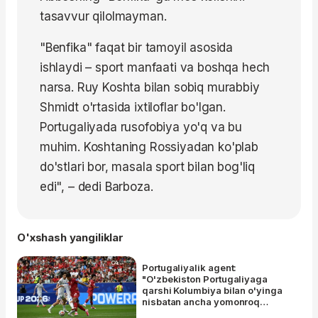
tasavvur qilolmayman.
"Benfika" faqat bir tamoyil asosida
ishlaydi – sport manfaati va boshqa hech
narsa. Ruy Koshta bilan sobiq murabbiy
Shmidt o'rtasida ixtiloflar bo'lgan.
Portugaliyada rusofobiya yo'q va bu
muhim. Koshtaning Rossiyadan ko'plab
do'stlari bor, masala sport bilan bog'liq
edi",
– dedi Barboza.
O'xshash yangiliklar
Portugaliyalik agent:
"O'zbekiston Portugaliyaga
qarshi Kolumbiya bilan o'yinga
nisbatan ancha yomonroq
o'ynadi"