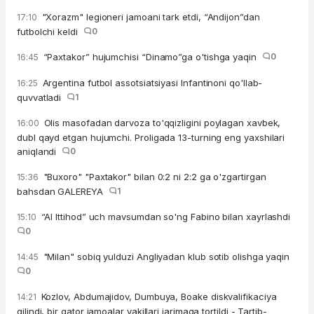
"Xorazm" legioneri jamoani tark etdi, “Andijon”dan
17:10
futbolchi keldi
0
“Paxtakor” hujumchisi “Dinamo”ga o'tishga yaqin
0
16:45
Argentina futbol assotsiatsiyasi Infantinoni qo'llab-
16:25
quvvatladi
1
Olis masofadan darvoza to'qqizligini poylagan xavbek,
16:00
dubl qayd etgan hujumchi. Proligada 13-turning eng yaxshilari
aniqlandi
0
"Buxoro" "Paxtakor" bilan 0:2 ni 2:2 ga o'zgartirgan
15:36
bahsdan GALEREYA
1
“Al Ittihod” uch mavsumdan so'ng Fabino bilan xayrlashdi
15:10
0
"Milan" sobiq yulduzi Angliyadan klub sotib olishga yaqin
14:45
0
Kozlov, Abdumajidov, Dumbuya, Boake diskvalifikaciya
14:21
qilindi, bir qator jamoalar vakillari jarimaga tortildi - Tartib-