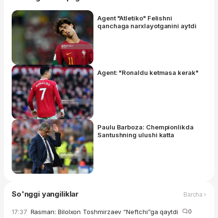
Agent "Atletiko" Felishni
qanchaga narxlayotganini aytdi
Agent: "Ronaldu ketmasa kerak"
Paulu Barboza: Chempionlikda
Santushning ulushi katta
So'nggi yangiliklar
Barcha ›
Rasman: Bilolxon Toshmirzaev “Neftchi”ga qaytdi
0
17:37