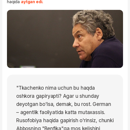
haqida
aytgan edi.
"Tkachenko nima uchun bu haqda
oshkora gapiryapti? Agar u shunday
deyotgan bo'lsa, demak, bu rost. German
– agentlik faoliyatida katta mutaxassis.
Rusofobiya haqida gapirish o'rinsiz, chunki
Abbosning "Benfika"ga mos kelishini