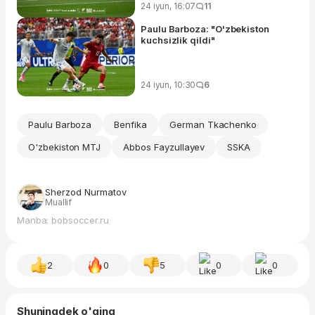
24 iyun, 16:07
11
Paulu Barboza: "O'zbekiston
kuchsizlik qildi"
24 iyun, 10:30
6
Paulu Barboza
Benfika
German Tkachenko
O'zbekiston MTJ
Abbos Fayzullayev
SSKA
Sherzod Nurmatov
Muallif
Manba: bobsoccer.ru
2
0
5
0
0
Shuningdek o'qing