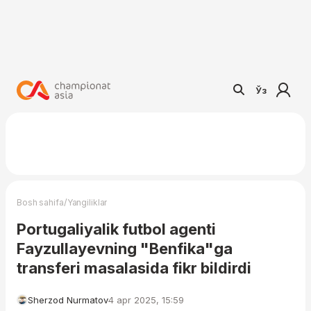
Ўз
/
Bosh sahifa
Yangiliklar
Portugaliyalik futbol agenti
Fayzullayevning "Benfika"ga
transferi masalasida fikr bildirdi
Sherzod Nurmatov
4 apr 2025, 15:59