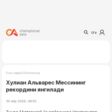
O'z
/
Бош саҳифа
Янгиликлар
Хулиан Альварес Мессининг
рекордини янгилади
30 апр 2026, 08:50