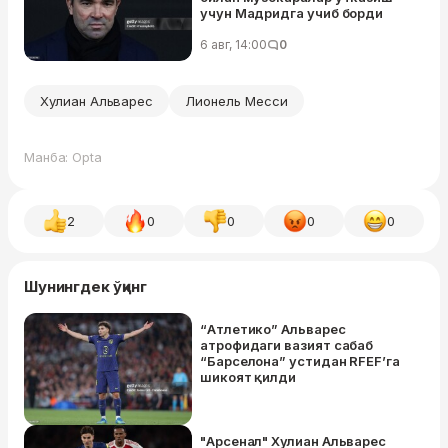
учун Мадридга учиб борди
6 авг, 14:00
0
Хулиан Альварес
Лионель Месси
Манба: Opta
2
0
0
0
0
Шунингдек ўқинг
“Атлетико” Альварес
атрофидаги вазият сабаб
“Барселона” устидан RFEF’га
шикоят қилди
"Арсенал" Хулиан Альварес