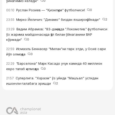
ўйнагимиз келади"
0
Руслан Розиев — "Қизилқум" футболчиси!
0
00:10
Мирко Йеличич: "Динамо" биздан яхшироқ ўйнади"
2
23:55
Вадим Абрамов: "83-дақиқада "Локомотив" футболчиси
23:29
ўз жарима майдончасида қўл билан ўйнаганини ВАР
кўрмади"
0
Исмаэль Беннасер "Милан"ни тарк этди, у Осиё сари
22:59
йўл олмоқда
0
"Барселона" Марк Касадо учун камида 40 миллион
22:29
евро талаб қилмоқда
0
Суперлига. "Хоразм" ўз уйида "Машъал" устидан
21:57
ишончли ғалабага эришди
2