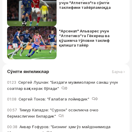
учун "Атлетико"га сўнгги
таклифини тайёрламоқда
"Арсенал" Альварес учун
“Атлетико”га Гёкереш ва
қўшимча тўловни таклиф
қилишга тайёр
Сўнгги янгиликлар
Барча ›
Сергей Лушчан: "Биздаги муаммоларни санаш учун
01:23
соатлар вақт керак бўлади"
0
Сергей Токов: "Ғалабага лойиқ эдик"
0
01:08
Тимур Кападзе: "Сурхон" осонликча очко
00:57
бермаслигини билардик"
1
Анвар Ғофуров: "Бизнинг ҳам ўз майдонимизда
00:38