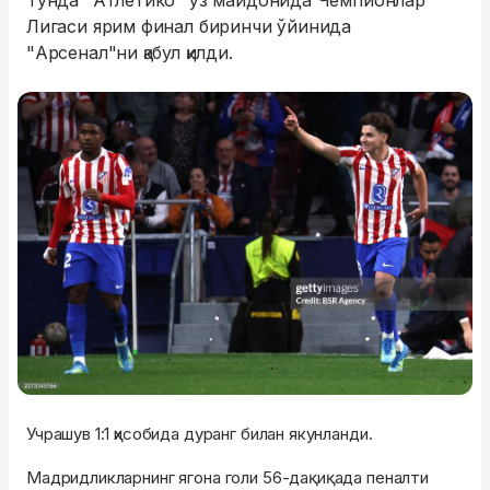
Тунда "Атлетико" ўз майдонида Чемпионлар
Лигаси ярим финал биринчи ўйинида
"Арсенал"ни қабул қилди.
Учрашув 1:1 ҳисобида дуранг билан якунланди.
Мадридликларнинг ягона голи 56-дақиқада пеналти