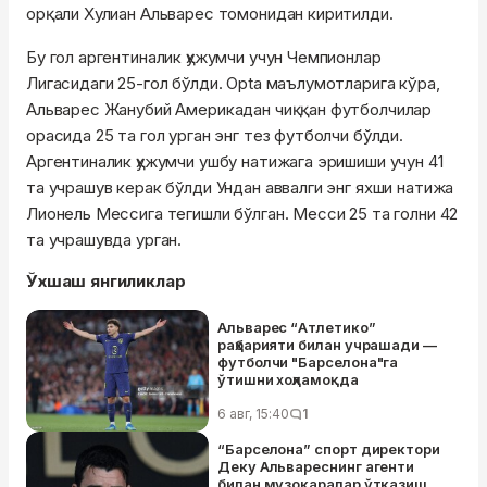
орқали Хулиан Альварес томонидан киритилди.
Бу гол аргентиналик ҳужумчи учун Чемпионлар
Лигасидаги 25-гол бўлди. Opta маълумотларига кўра,
Альварес Жанубий Америкадан чиққан футболчилар
орасида 25 та гол урган энг тез футболчи бўлди.
Аргентиналик ҳужумчи ушбу натижага эришиши учун 41
та учрашув керак бўлди Ундан аввалги энг яхши натижа
Лионель Мессига тегишли бўлган. Месси 25 та голни 42
та учрашувда урган.
Ўхшаш янгиликлар
Альварес “Атлетико”
раҳбарияти билан учрашади —
футболчи "Барселона"га
ўтишни хоҳламоқда
6 авг, 15:40
1
“Барселона” спорт директори
Деку Альвареснинг агенти
билан музокаралар ўтказиш