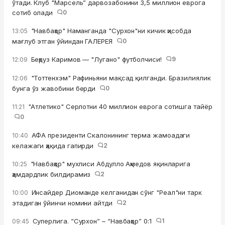
ўтади. Клуб "Марсель” дарвозабонини 3,5 миллион еврога
сотиб олади
0
"Навбаҳор" Наманганда "Сурхон"ни кичик ҳисобда
13:05
мағлуб этган ўйиндан ГАЛЕРЕЯ
0
Беҳруз Каримов — "Лугано" футболчиси!
9
12:09
"Тоттенхэм" Рафиньяни мақсад қилганди. Бразилиялик
12:06
бунга ўз жавобини берди
0
"Атлетико" Серлотни 40 миллион еврога сотишга тайёр
11:21
0
АФА президенти Скалонининг терма жамоадаги
10:40
келажаги ҳақида гапирди
2
"Навбаҳор" мухлиси Абдулло Аҳмедов яқинларига
10:25
ҳамдардлик билдирамиз
2
Инсайдер Диоманде келганидан сўнг "Реал"ни тарк
10:00
этадиган ўйинчи номини айтди
2
Суперлига. “Сурхон” – “Навбаҳор” 0:1
1
09:45