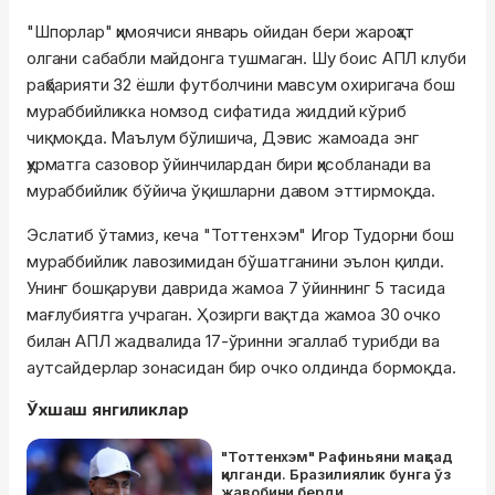
"Шпорлар" ҳимоячиси январь ойидан бери жароҳат
олгани сабабли майдонга тушмаган. Шу боис АПЛ клуби
раҳбарияти 32 ёшли футболчини мавсум охиригача бош
мураббийликка номзод сифатида жиддий кўриб
чиқмоқда. Маълум бўлишича, Дэвис жамоада энг
ҳурматга сазовор ўйинчилардан бири ҳисобланади ва
мураббийлик бўйича ўқишларни давом эттирмоқда.
Эслатиб ўтамиз, кеча "Тоттенхэм" Игор Тудорни бош
мураббийлик лавозимидан бўшатганини эълон қилди.
Унинг бошқаруви даврида жамоа 7 ўйиннинг 5 тасида
мағлубиятга учраган. Ҳозирги вақтда жамоа 30 очко
билан АПЛ жадвалида 17-ўринни эгаллаб турибди ва
аутсайдерлар зонасидан бир очко олдинда бормоқда.
Ўхшаш янгиликлар
"Тоттенхэм" Рафиньяни мақсад
қилганди. Бразилиялик бунга ўз
жавобини берди