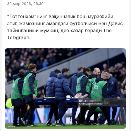
30 мар 2026, 08:30
"Тоттенхэм"нинг вақтинчалик бош мураббийи
этиб жамоанинг амалдаги футболчиси Бен Дэвис
тайинланиши мумкин, деб хабар беради The
Telegraph.