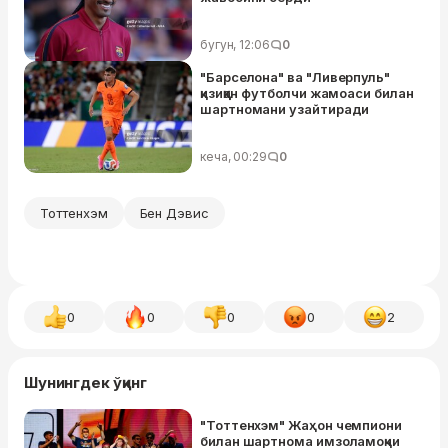
бугун, 12:06
0
"Барселона" ва "Ливерпуль"
қизиққан футболчи жамоаси билан
шартномани узайтиради
кеча, 00:29
0
Тоттенхэм
Бен Дэвис
0
0
0
0
2
Шунингдек ўқинг
"Тоттенхэм" Жаҳон чемпиони
билан шартнома имзоламоқчи