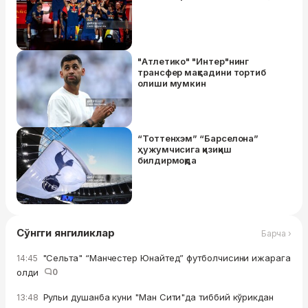
"Атлетико" "Интер"нинг
трансфер мақсадини тортиб
олиши мумкин
“Тоттенхэм” “Барселона”
ҳужумчисига қизиқиш
билдирмоқда
Сўнгги янгиликлар
Барча ›
"Сельта" “Манчестер Юнайтед” футболчисини ижарага
14:45
олди
0
Рульи душанба куни "Ман Сити"да тиббий кўрикдан
13:48