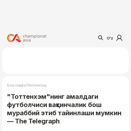
O'z
/
Бош саҳифа
Янгиликлар
"Тоттенхэм"нинг амалдаги
футболчиси вақтинчалик бош
мураббий этиб тайинлаши мумкин
— The Telegraph