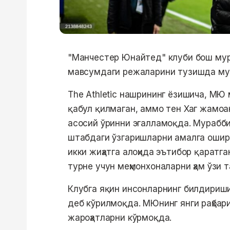
"Манчестер Юнайтед" клуби бош мур
мавсумдаги режаларини тузишда муҳ
The Athletic нашрининг ёзишича, МЮ
қабул қилмаган, аммо тен Хаг жамо
асосий ўринни эгалламоқда. Мурабби
штабдаги ўзгаришларни амалга ошир
икки жиҳатга алоҳида эътибор қаратг
турне учун меҳмонхоналарни ҳам ўзи 
Клубга яқин инсонларнинг билдириши
деб кўрилмоқда. МЮнинг янги раҳбар
жароҳатларни кўрмоқда.