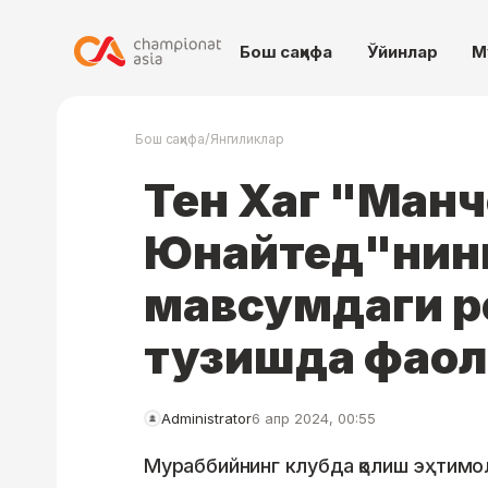
Бош саҳифа
Ўйинлар
М
/
Бош саҳифа
Янгиликлар
Тен Хаг "Ман
Юнайтед"нинг
мавсумдаги 
тузишда фаол 
Administrator
6 апр 2024, 00:55
Мураббийнинг клубда қолиш эҳтимо