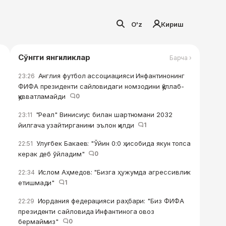
O'z
Кириш
Сўнгги янгиликлар
Барча ›
Англия футбол ассоциацияси Инфантинонинг
23:26
ФИФА президенти сайловидаги номзодини қўллаб-
қувватламайди
0
"Реал" Винисиус билан шартномани 2032
23:11
йилгача узайтирганини эълон қилди
1
Улуғбек Бакаев: "Ўйин 0:0 ҳисобида якун топса
22:51
керак деб ўйладим"
0
Ислом Аҳмедов: "Бизга ҳужумда агрессивлик
22:34
етишмади"
1
Иордания федерацияси раҳбари: "Биз ФИФА
22:29
президенти сайловида Инфантинога овоз
бермаймиз"
0