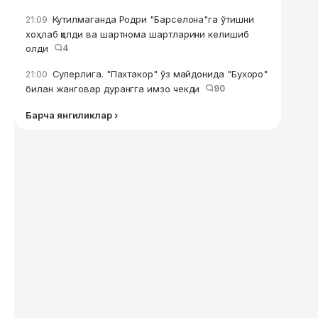
Кутилмаганда Родри "Барселона"га ўтишни
21:09
хоҳлаб қолди ва шартнома шартларини келишиб
олди
4
Суперлига. "Пахтакор" ўз майдонида "Бухоро"
21:00
билан жанговар дурангга имзо чекди
90
Барча янгиликлар ›