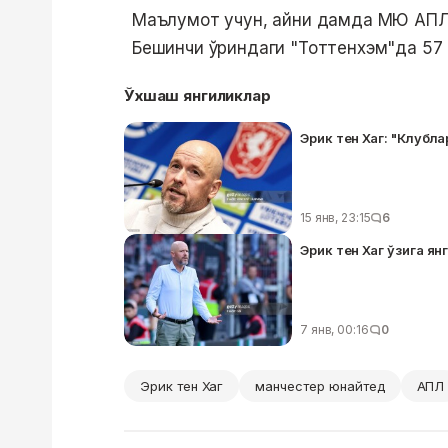
Маълумот учун, айни дамда МЮ АПЛд
Бешинчи ўриндаги "Тоттенхэм"да 57 
Ўхшаш янгиликлар
Эрик тен Хаг: "Клубл
15 янв, 23:15
6
Эрик тен Хаг ўзига ян
7 янв, 00:16
0
Эрик тен Хаг
манчестер юнайтед
АПЛ