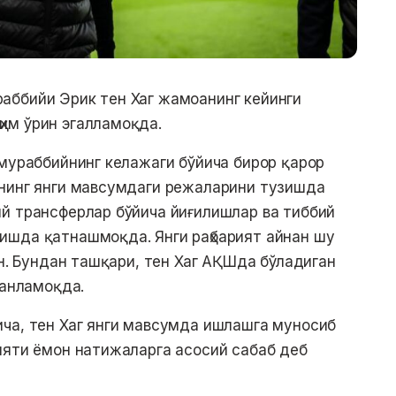
аббийи Эрик тен Хаг жамоанинг кейинги
им ўрин эгалламоқда.
 мураббийнинг келажаги бўйича бирор қарор
анинг янги мавсумдаги режаларини тузишда
й трансферлар бўйича йиғилишлар ва тиббий
ишда қатнашмоқда. Янги раҳбарият айнан шу
ан. Бундан ташқари, тен Хаг АҚШда бўладиган
танламоқда.
ча, тен Хаг янги мавсумда ишлашга муносиб
ияти ёмон натижаларга асосий сабаб деб