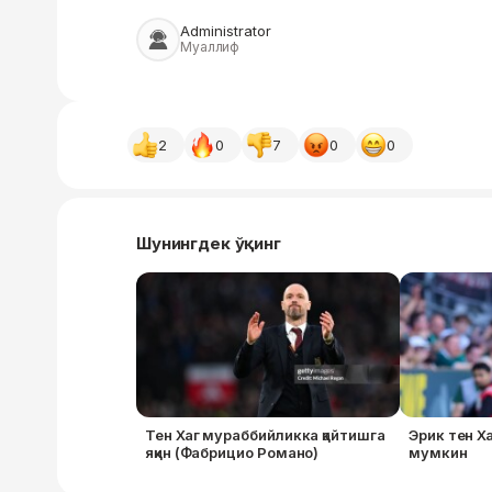
Administrator
Муаллиф
2
0
7
0
0
Шунингдек ўқинг
Тен Хаг мураббийликка қайтишга
Эрик тен 
яқин (Фабрицио Романо)
мумкин