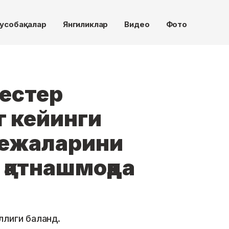
усобақалар
Янгиликлар
Видео
Фото
честер
 кейинги
режаларини
қатнашмоқда
ллиги баланд.