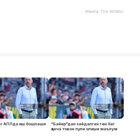
Манба: The Athletic
Хаг АПЛда иш бошлаши
"Байер"дан хайдалган тен Хаг
қанча товон пули олиши маълум