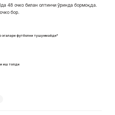
а 48 очко билан олтинчи ўринда бормоқда.
очко бор.
ар эгалари футболни тушунмайди"
ги иш топди