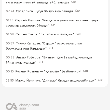
унга товон пули тўланишда айбланмоқда
0
Суперлига. Бугун 16-тур якунланади
2
07:24
Сергей Лушчан: "Биздаги муаммоларни санаш учун
01:23
соатлар вақт керак бўлади"
1
Сергей Токов: "Ғалабага лойиқ эдик"
0
01:08
Тимур Кападзе: "Сурхон" осонликча очко
00:57
бермаслигини билардик"
1
Анвар Ғофуров: "Бизнинг ҳам ўз майдонимизда
00:38
ўйнагимиз келади"
1
Руслан Розиев — "Қизилқум" футболчиси!
0
00:10
Мирко Йеличич: "Динамо" биздан яхшироқ ўйнади"
2
23:55