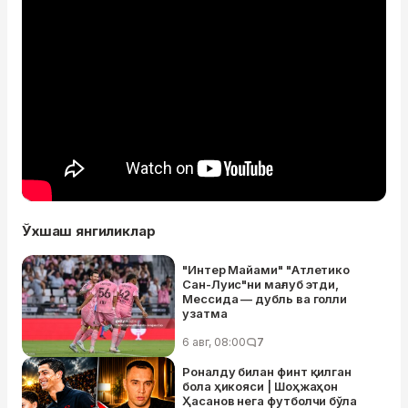
Ўхшаш янгиликлар
"Интер Майами" "Атлетико
Сан-Луис"ни мағлуб этди,
Мессида — дубль ва голли
узатма
6 авг, 08:00
7
Роналду билан финт қилган
бола ҳикояси | Шоҳжаҳон
Ҳасанов нега футболчи бўла