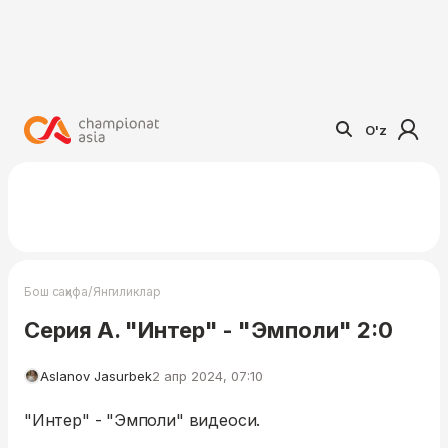
O'z
/
Бош саҳифа
Янгиликлар
Серия А. "Интер" - "Эмполи" 2:0
Aslanov Jasurbek
2 апр 2024, 07:10
"Интер" - "Эмполи" видеоси.