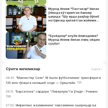
Мурод Алиев "Пахтакор" билан
ўйинда кўтарилган баннер
ҳақида: "Шу ерда раҳбар бўлиб
нотўғри иш қилаётган жойимиз
йўқ"
"Бунёдкор" клуби ёпиладими?
Мурод Алиев билан очиқ-ойдин
суҳбат
Сўнгги янгиликлар
Барча ›
"Манчестер Сити" 18 ёшли футболчининг трансферига
08:40
135 млн тўлашга келишиб олди — Орнштейн
1
"Барселона" сардори "Ливерпуль"га ўтади - Романо
08:15
0
Инфантино жазманининг лавозимини оширишда ва
07:50