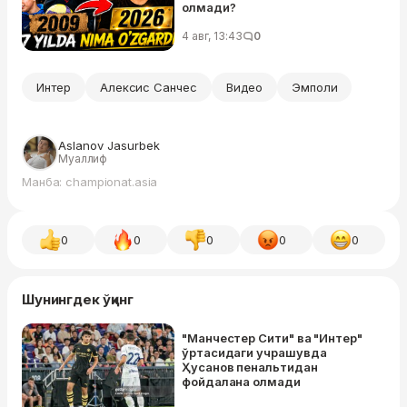
олмади?
4 авг, 13:43
0
Интер
Алексис Санчес
Видео
Эмполи
Aslanov Jasurbek
Муаллиф
Манба: championat.asia
0
0
0
0
0
Шунингдек ўқинг
"Манчестер Сити" ва "Интер"
ўртасидаги учрашувда
Ҳусанов пенальтидан
фойдалана олмади