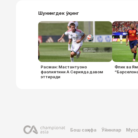
Шунингдек ўқинг
Расман: Мастантуоно
Флик ва Я
фаолиятини А Серияда давом
“Барселона
эттиради
Бош саҳифа
Ўйинлар
Мусо