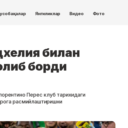
усобақалар
Янгиликлар
Видео
Фото
цхелия билан
олиб борди
Флорентино Перес клуб тарихидаги
врога расмийлаштиришни