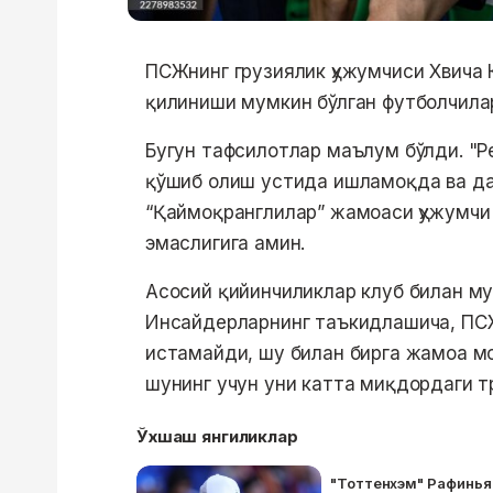
ПСЖнинг грузиялик ҳужумчиси Хвича 
қилиниши мумкин бўлган футболчила
Бугун тафсилотлар маълум бўлди. "Р
қўшиб олиш устида ишламоқда ва да
“Қаймоқранглилар” жамоаси ҳужумчи
эмаслигига амин.
Асосий қийинчиликлар клуб билан м
Инсайдерларнинг таъкидлашича, ПС
истамайди, шу билан бирга жамоа м
шунинг учун уни катта миқдордаги т
Ўхшаш янгиликлар
"Тоттенхэм" Рафиньян