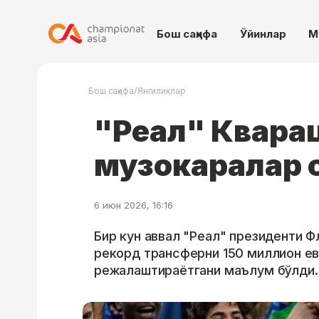
Бош саҳифа
Ўйинлар
М
/
Бош саҳифа
Янгиликлар
"Реал" Квара
музокаралар 
6 июн 2026, 16:16
Бир кун аввал "Реал" президенти 
рекорд трансферни 150 миллион е
режалаштираётгани маълум бўлди.