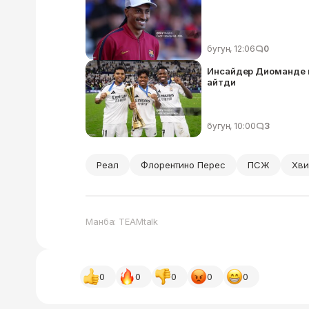
бугун, 12:06
0
Инсайдер Диоманде к
айтди
бугун, 10:00
3
Реал
Флорентино Перес
ПСЖ
Хви
Манба: TEAMtalk
0
0
0
0
0