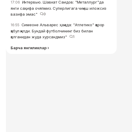
Интервью. Шавкат Саидов: "Металлург"да
17:06
янги саҳифа очяпмиз. Суперлигага чиқиш иложсиз
вазифа эмас"
0
Симеоне Альварес ҳақида: "Атлетико" қарор
16:55
қабул қилди. Бундай футболчининг биз билан
қолганидан жуда хурсандмиз"
1
Барча янгиликлар ›