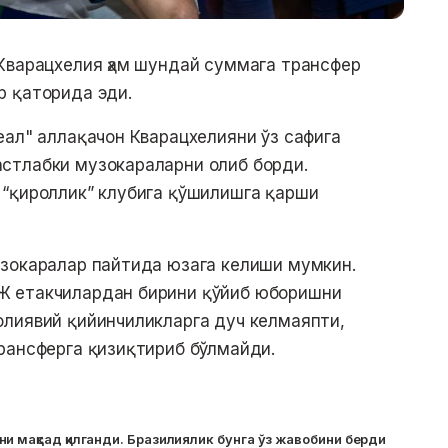
Кварацхелия ҳам шундай суммага трансфер
р қаторида эди.
еал" аллақачон Кварацхелияни ўз сафига
стлабки музокараларни олиб борди.
 “қироллик” клубига қўшилишга қарши
узокаралар пайтида юзага келиши мумкин.
Ж етакчилардан бирини қўйиб юборишни
олиявий қийинчиликларга дуч келмаяпти,
рансферга қизиқтириб бўлмайди.
и мақсад қилганди. Бразилиялик бунга ўз жавобини берди