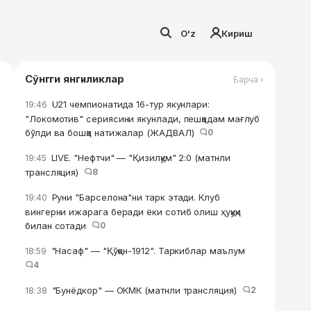
O'z
Кириш
Сўнгги янгиликлар
Барча ›
U21 чемпионатида 16-тур якунлари:
19:46
"Локомотив" сериясини якунлади, пешқадам мағлуб
бўлди ва бошқа натижалар (ЖАДВАЛ)
0
LIVE. "Нефтчи" — "Қизилқум" 2:0 (матнли
19:45
трансляция)
8
Руни "Барселона"ни тарк этади. Клуб
19:40
вингерни ижарага беради ёки сотиб олиш ҳуқуқи
билан сотади
0
"Насаф" — "Қўқон-1912". Таркиблар маълум
18:59
4
"Бунёдкор" — ОКМК (матнли трансляция)
2
18:38