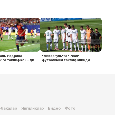
маль Родрини
"Ливерпуль"га "Реал"
”га таклиф қилишди
футболчиси таклиф қилинди
бақалар
Янгиликлар
Видео
Фото