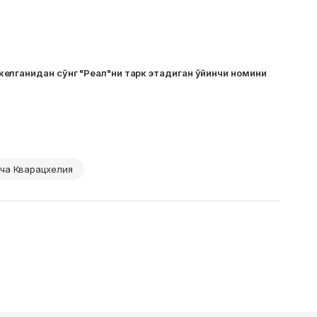
елганидан сўнг "Реал"ни тарк этадиган ўйинчи номини
ча Кварацхелия