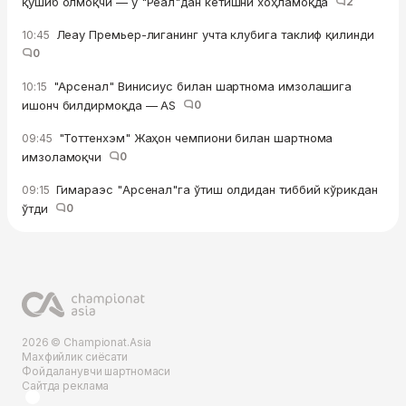
қўшиб олмоқчи — у "Реал"дан кетишни хоҳламоқда
2
Леау Премьер-лиганинг учта клубига таклиф қилинди
10:45
0
"Арсенал" Винисиус билан шартнома имзолашига
10:15
ишонч билдирмоқда — AS
0
"Тоттенхэм" Жаҳон чемпиони билан шартнома
09:45
имзоламоқчи
0
Гимараэс "Арсенал"га ўтиш олдидан тиббий кўрикдан
09:15
ўтди
0
2026 © Championat.Asia
Махфийлик сиёсати
Фойдаланувчи шартномаси
Сайтда реклама