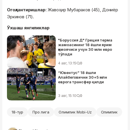
Огоҳлантиришлар
: Жавоҳир Мубараков (45), Дониёр
Эркинов (71).
Ўхшаш янгиликлар
"Боруссия Д" Греция терма
жамоасининг 18 ёшли ярим
ҳимоячиси учун 30 млн евро
тўлади
4 авг, 13:15
0
“Ювентус” 18 ёшли
Алайбеговични 30+5 млн
еврога трансфер қилди
3 авг, 15:10
0
18-тур
Про лига
Олимпик Mobi-Uz
Олимпик