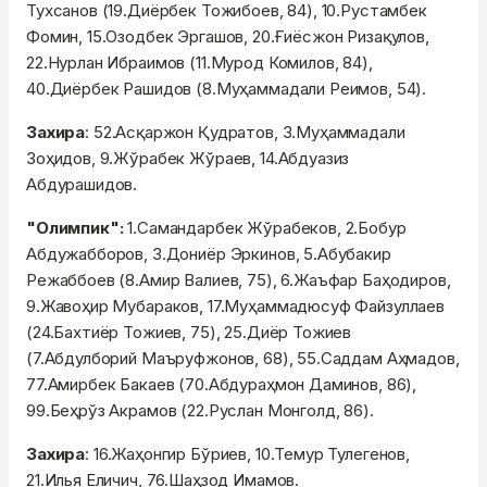
Тухсанов (19.Диёрбек Тожибоев, 84), 10.Рустамбек
Фомин, 15.Озодбек Эргашов, 20.Ғиёсжон Ризақулов,
22.Нурлан Ибраимов (11.Мурод Комилов, 84),
40.Диёрбек Рашидов (8.Муҳаммадали Реимов, 54).
Захира
: 52.Асқаржон Қудратов, 3.Муҳаммадали
Зоҳидов, 9.Жўрабек Жўраев, 14.Абдуазиз
Абдурашидов.
"Олимпик":
1.Самандарбек Жўрабеков, 2.Бобур
Абдужабборов, 3.Дониёр Эркинов, 5.Абубакир
Режаббоев (8.Амир Валиев, 75), 6.Жаъфар Баҳодиров,
9.Жавоҳир Мубараков, 17.Муҳаммадюсуф Файзуллаев
(24.Бахтиёр Тожиев, 75), 25.Диёр Тожиев
(7.Абдулборий Маъруфжонов, 68), 55.Саддам Аҳмадов,
77.Амирбек Бакаев (70.Абдураҳмон Даминов, 86),
99.Беҳрўз Акрамов (22.Руслан Монголд, 86).
Захира
: 16.Жаҳонгир Бўриев, 10.Темур Тулегенов,
21.Илья Еличич, 76.Шаҳзод Имамов.