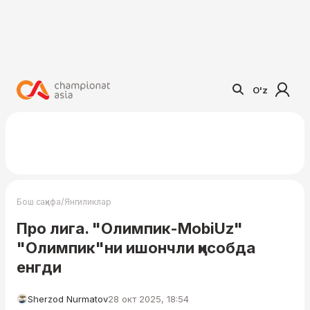
O'z
/
Бош саҳифа
Янгиликлар
Про лига. "Олимпик-MobiUz"
"Олимпик"ни ишончли ҳисобда
енгди
Sherzod Nurmatov
28 окт 2025, 18:54