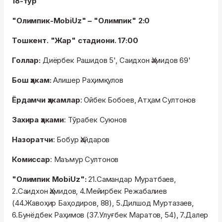
18-тур
"Олимпик-MobiUz" – "Олимпик" 2:0
Тошкент. "Жар" стадиони. 17:00
Голлар:
Диёрбек Рашидов 5', Саидхон Ҳамидов 69'
Бош ҳакам:
Алишер Раҳимқулов
Ёрдамчи ҳакамлар
: Ойбек Бобоев, Атҳам Султонов
Захира ҳаками
: Тўрабек Суюнов
Назоратчи
: Бобур Ҳайдаров
Комиссар
: Маъмур Султонов
"Олимпик MobiUz":
21.Самандар Муратбаев,
2.Саидхон Ҳамидов, 4.Мейирбек Режабалиев
(44.Жавоҳир Баҳодиров, 88), 5.Дилшод Муртазаев,
6.Бунёдбек Раҳимов (37.Улуғбек Маратов, 54), 7.Далер