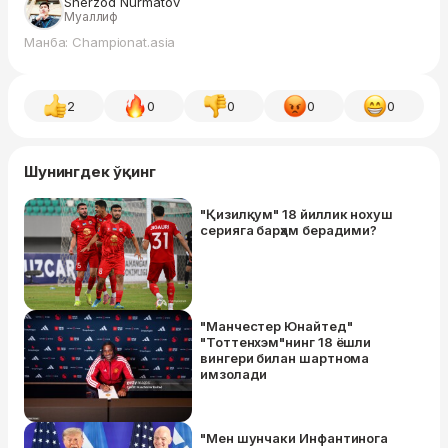
Sherzod Nurmatov
Муаллиф
Манба: Championat.asia
2
0
0
0
0
Шунингдек ўқинг
"Қизилқум" 18 йиллик нохуш
серияга барҳам берадими?
"Манчестер Юнайтед"
"Тоттенхэм"нинг 18 ёшли
вингери билан шартнома
имзолади
"Мен шунчаки Инфантинога