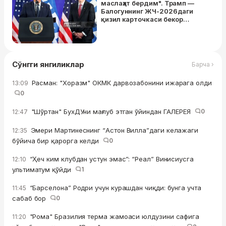
маслаҳат бердим". Трамп —
Балогуннинг ЖЧ-2026даги
қизил карточкаси бекор
қилингани ҳақида
Сўнгги янгиликлар
Барча ›
Расман: "Хоразм" ОКМК дарвозабонини ижарага олди
13:09
0
"Шўртан" БухДУни мағлуб этган ўйиндан ГАЛЕРЕЯ
0
12:47
Эмери Мартинеснинг “Астон Вилла”даги келажаги
12:35
бўйича бир қарорга келди
0
“Ҳеч ким клубдан устун эмас”: “Реал” Винисиусга
12:10
ультиматум қўйди
1
“Барселона” Родри учун курашдан чиқди: бунга учта
11:45
сабаб бор
0
"Рома" Бразилия терма жамоаси юлдузини сафига
11:20