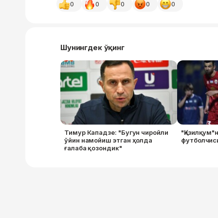
0
0
0
0
0
Шунингдек ўқинг
Тимур Кападзе: "Бугун чиройли
"Қизилқум"
ўйин намойиш этган ҳолда
футболчиси
ғалаба қозондик"