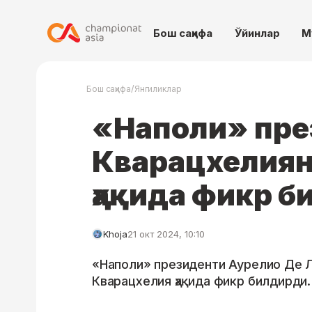
Бош саҳифа
Ўйинлар
М
/
Бош саҳифа
Янгиликлар
«Наполи» пре
Кварацхелиян
ҳақида фикр 
Khoja
21 окт 2024, 10:10
«Наполи» президенти Аурелио Де 
Кварацхелия ҳақида фикр билдирди.