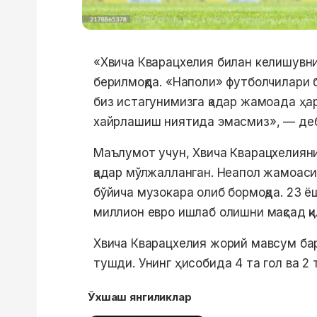
«Хвича Кварацхелия билан келишувн
берилмоқда. «Наполи» футболчилари 
биз истагунимизга қадар жамоада ҳар
хайрлашиш ниятида эмасмиз», — деб
Маълумот учун, Хвича Кварацхелиян
қадар мўлжалланган. Неапол жамоаси
бўйича музокара олиб бормоқда. 23 ё
миллион евро ишлаб олишни мақсад қи
Хвича Кварацхелия жорий мавсум ба
тушди. Унинг ҳисобида 4 та гол ва 2 
Ўхшаш янгиликлар