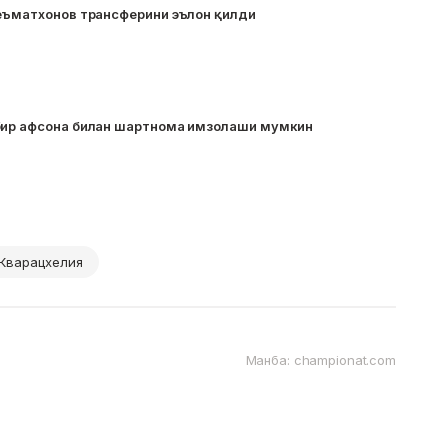
Неъматхонов трансферини эълон қилди
бир афсона билан шартнома имзолаши мумкин
Кварацхелия
Манба: championat.com