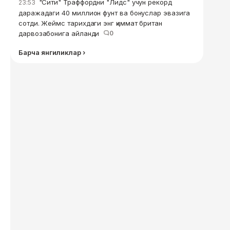
"Сити" Траффордни "Лидс" учун рекорд
23:53
даражадаги 40 миллион фунт ва бонуслар эвазига
сотди. Жеймс тарихдаги энг қиммат британ
дарвозабонига айланди
0
Барча янгиликлар ›