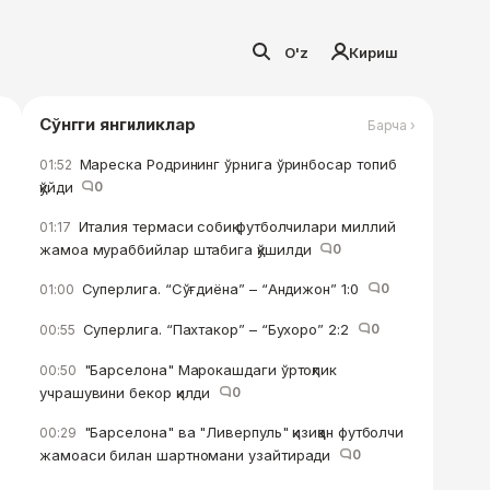
O'z
Кириш
Сўнгги янгиликлар
Барча ›
Мареска Родрининг ўрнига ўринбосар топиб
01:52
қўйди
0
Италия термаси собиқ футболчилари миллий
01:17
жамоа мураббийлар штабига қўшилди
0
Суперлига. “Сўғдиёна” – “Андижон” 1:0
0
01:00
Суперлига. “Пахтакор” – “Бухоро” 2:2
0
00:55
"Барселона" Марокашдаги ўртоқлик
00:50
учрашувини бекор қилди
0
"Барселона" ва "Ливерпуль" қизиққан футболчи
00:29
жамоаси билан шартномани узайтиради
0