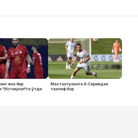
нинг яна бир
Мастантуонога А Сериядан
 "Истиқлол"га ўтди
таклиф бор