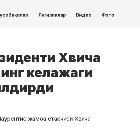
усобақалар
Янгиликлар
Видео
Фото
зиденти Хвича
инг келажаги
билдирди
Лаурентис жамоа етакчиси Хвича