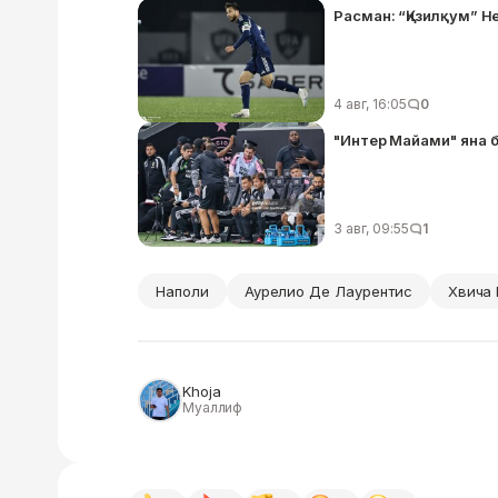
Расман: “Қизилқум” 
4 авг, 16:05
0
"Интер Майами" яна 
3 авг, 09:55
1
Наполи
Аурелио Де Лаурентис
Хвича 
Khoja
Муаллиф