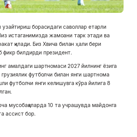
и узайтириш борасидаги саволлар етарли
биз истаганимизда жамоани тарк этади ва
акат қилади. Биз Хвича билан ҳали бери
 фикр билдирди президент.
инг амалдаги шартномаси 2027 йилнинг ёзига
 грузиялик футболчи билан янги шартнома
шли футболчи янги келишувга кўра йилига 8
лган.
рча мусобақаларда 10 та учрашувда майдонга
та ассист бор.