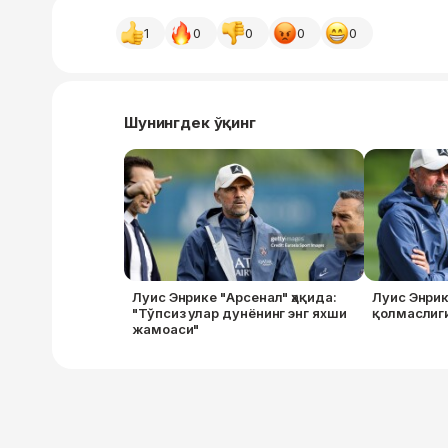
1
0
0
0
0
Шунингдек ўқинг
Луис Энрике "Арсенал" ҳақида:
Луис Энри
"Тўпсиз улар дунёнинг энг яхши
қолмаслиг
жамоаси"