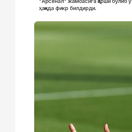
"Арсенал" жамоасига қарши бўлиб 
ҳақида фикр билдирди.