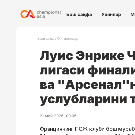
Бош саҳифа
Ўйинлар
М
/
Бош саҳифа
Янгиликлар
Луис Энрике 
лигаси финал
ва "Арсенал"
услубларини т
21 май 2026, 09:05
Франциянинг ПСЖ клуби бош мураб