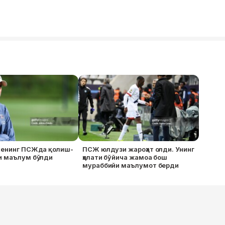
кенинг ПСЖда қолиш-
ПСЖ юлдузи жароҳат олди. Унинг
и маълум бўлди
ҳолати бўйича жамоа бош
мураббийи маълумот берди