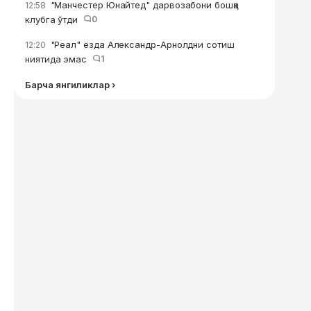
"Манчестер Юнайтед" дарвозабони бошқа
12:58
клубга ўтди
0
"Реал" ёзда Александр-Арнолдни сотиш
12:20
ниятида эмас
1
Барча янгиликлар ›