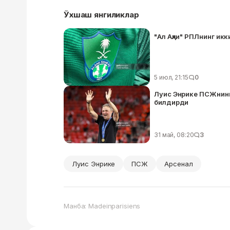
Ўхшаш янгиликлар
"Ал Аҳли" РПЛнинг ик
5 июл, 21:15
0
Луис Энрике ПСЖнинг
билдирди
31 май, 08:20
3
Луис Энрике
ПСЖ
Арсенал
Манба: Madeinparisiens