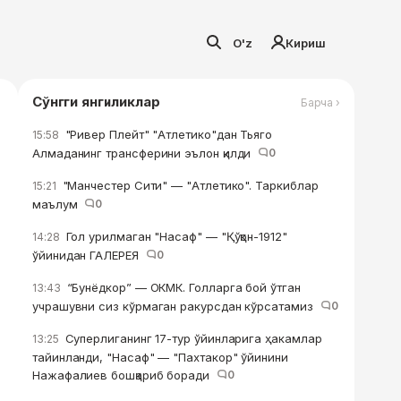
O'z
Кириш
Сўнгги янгиликлар
Барча ›
"Ривер Плейт" "Атлетико"дан Тьяго
15:58
Алмаданинг трансферини эълон қилди
0
"Манчестер Сити" — "Атлетико". Таркиблар
15:21
маълум
0
Гол урилмаган "Насаф" — "Қўқон-1912"
14:28
ўйинидан ГАЛЕРЕЯ
0
“Бунёдкор” — ОКМК. Голларга бой ўтган
13:43
учрашувни сиз кўрмаган ракурсдан кўрсатамиз
0
Суперлиганинг 17-тур ўйинларига ҳакамлар
13:25
тайинланди, "Насаф" — "Пахтакор" ўйинини
Нажафалиев бошқариб боради
0