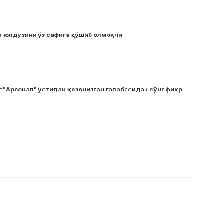
ки юлдузини ўз сафига қўшиб олмоқчи
 "Арсенал" устидан қозонилган ғалабасидан сўнг фикр