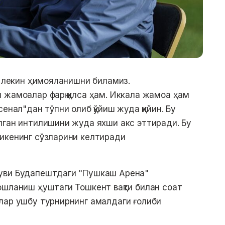
, лекин ҳимояланишни биламиз.
 жамоалар фарқ қилса ҳам. Иккала жамоа ҳам
енал"дан тўпни олиб қўйиш жуда қийин. Бу
лган интилишини жуда яхши акс эттиради. Бу
икенинг сўзларини келтиради
уви Будапештдаги "Пушкаш Арена"
ошланиш ҳуштаги Тошкент вақти билан соат
лар ушбу турнирнинг амалдаги ғолиби