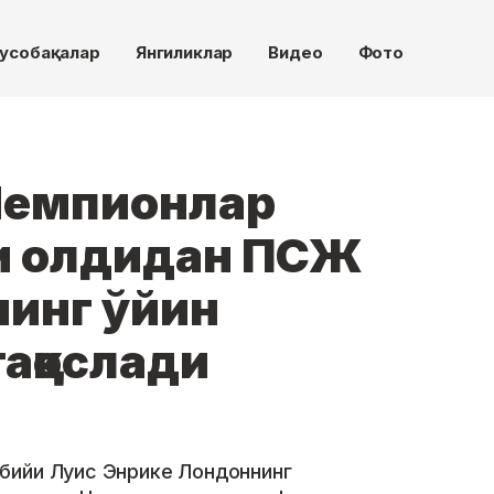
усобақалар
Янгиликлар
Видео
Фото
Чемпионлар
и олдидан ПСЖ
нинг ўйин
аққослади
бийи Луис Энрике Лондоннинг