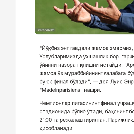
"Йўқ, биз энг гавдали жамоа эмасмиз
Услубларимизда ўхшашлик бор, гарчи
ўйинни назорат қилишни истайди. "Арс
жамоа ўз мураббийининг ғалабага бў
буюк финал бўлади", — дея Луис Энр
"Madeinparisiens" нашри.
Чемпионлар лигасининг финал учраш
стадионида бўлиб ўтади, баҳснинг б
21:00 га режалаштирилган. Парижлик
ҳисобланади.