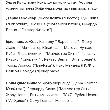
Ундан Криштиану Роналду ҳам ўрин олган. Афсона
ўзининг олтинчи Жаҳон чемпионатида иштирок этади.
Дарвозабонлар
: Диогу Кошта (“Порту”), Руй Силва
(“Спортинг”), Жозе Са (“Вулверхэмптон”), Рикардо
Велью (“Генчлербирлиги”)
Ҳимоячилар
: Жоау Канселу (“Барселона”), Диогу
Далот (“Манчестер Юнайтед”), Матеуc, Нуньес,
Рубен Диаш (иккиси – “Манчестер Сити”), Гонсалу
Инасиу (“Спортинг”), Ренату Вейга (“Вильярреал”),
Томаш Араужу (“Бенфика”), Нуну Мендеш (ПСЖ),
Нелсон Семеду (“Фенербахче”)
Ярим ҳимоячилар
: Бруну Фернандеш (“Манчестер
Юнайтед”), Бернарду Силва (“Манчестер Сити”),
Жоау Невеш, Витинья (иккиси – ПСЖ), Рубен Невеш
(“Ал Ҳилол”), Саму Кошта (“Мальорка”)