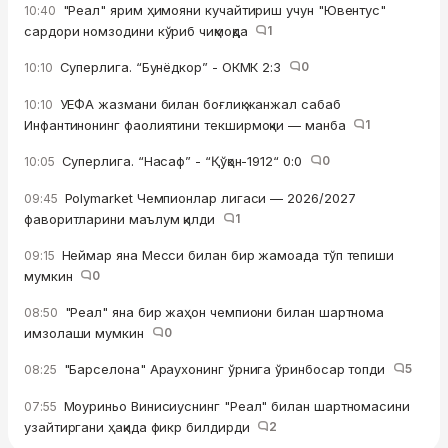
"Реал" ярим ҳимояни кучайтириш учун "Ювентус"
10:40
сардори номзодини кўриб чиқмоқда
1
Суперлига. “Бунёдкор” - ОКМК 2:3
0
10:10
УЕФА жазмани билан боғлиқ жанжал сабаб
10:10
Инфантинонинг фаолиятини текширмоқчи — манба
1
Суперлига. “Насаф” - “Қўқон-1912“ 0:0
0
10:05
Polymarket Чемпионлар лигаси — 2026/2027
09:45
фаворитларини маълум қилди
1
Неймар яна Месси билан бир жамоада тўп тепиши
09:15
мумкин
0
"Реал" яна бир жаҳон чемпиони билан шартнома
08:50
имзолаши мумкин
0
"Барселона" Араухонинг ўрнига ўринбосар топди
5
08:25
Моуриньо Винисиуснинг "Реал" билан шартномасини
07:55
узайтиргани ҳақида фикр билдирди
2