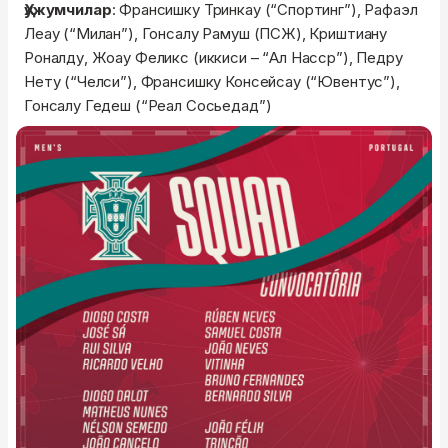
Ҳужумчилар
: Франсишку Тринкау (“Спортинг”), Рафаэл
Леау (“Милан”), Гонсалу Рамуш (ПСЖ), Криштиану
Роналду, Жоау Феликс (иккиси – “Ал Насср”), Педру
Нету (“Челси”), Франсишку Консейсау (“Ювентус”),
Гонсалу Гедеш (“Реал Сосьедад”)