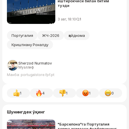
иштирокчиси билан битим
тузди
3 авг, 18:10
1
Португалия
ЖЧ-2026
қайднома
Криштиану Роналду
Sherzod Nurmatov
Муаллиф
Манба: portugalstore.fpf.pt
1
4
1
1
0
Шунингдек ўқинг
"Барселона"га Португалия
терма жамоаси футболчининг