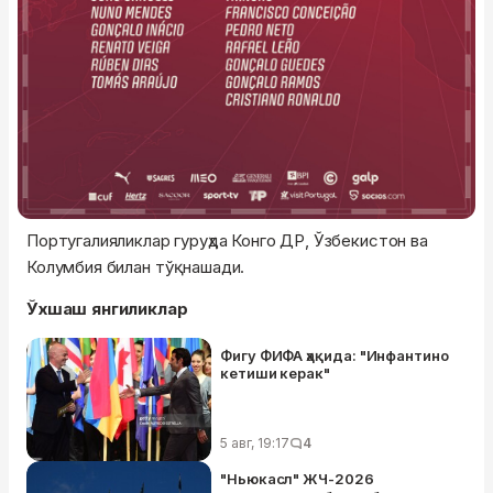
Португалияликлар гуруҳда Конго ДР, Ўзбекистон ва
Колумбия билан тўқнашади.
Ўхшаш янгиликлар
Фигу ФИФА ҳақида: "Инфантино
кетиши керак"
5 авг, 19:17
4
"Ньюкасл" ЖЧ-2026