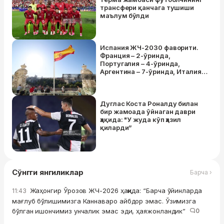
трансфери қанчага тушиши
маълум бўлди
Испания ЖЧ-2030 фаворити.
Франция – 2-ўринда,
Португалия – 4-ўринда,
Аргентина – 7-ўринда, Италия –
12-ўринда
Дуглас Коста Роналду билан
бир жамоада ўйнаган даври
ҳақида: "У жуда кўп ҳазил
қиларди”
Сўнгги янгиликлар
Барча ›
Жаҳонгир Ўрозов ЖЧ-2026 ҳақида: “Барча ўйинларда
11:43
мағлуб бўлишимизга Каннаваро айбдор эмас. Ўзимизга
бўлган ишончимиз унчалик эмас эди, ҳаяжонландик”
0