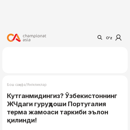
O'z
/
Бош саҳифа
Янгиликлар
Кутганмидингиз? Ўзбекистоннинг
ЖЧдаги гуруҳдоши Португалия
терма жамоаси таркиби эълон
қилинди!