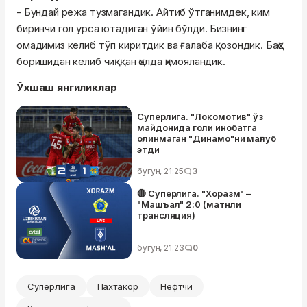
- Бундай режа тузмагандик. Айтиб ўтганимдек, ким
биринчи гол урса ютадиган ўйин бўлди. Бизнинг
омадимиз келиб тўп киритдик ва ғалаба қозондик. Баҳс
боришидан келиб чиққан ҳолда ҳимояландик.
Ўхшаш янгиликлар
Суперлига. "Локомотив" ўз
майдонида голи инобатга
олинмаган "Динамо"ни мағлуб
этди
бугун, 21:25
3
🔴 Суперлига. "Хоразм" –
"Машъал" 2:0 (матнли
трансляция)
бугун, 21:23
0
Суперлига
Пахтакор
Нефтчи