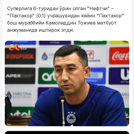
Суперлига 6-туридан ўрин олган "Нефтчи" –
"Пахтакор" (0:1) учрашувидан кейин "Пахтакор"
бош мураббийи Камолиддин Тожиев матбуот
анжуманида иштирок этди.