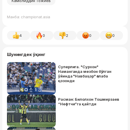
Камолиддин Тожиев
Манба: championat.asia
4
0
2
0
0
Шунингдек ўқинг
Суперлига. "Сурхон"
Наманганда мезбон бўлган
ўйинда "Навбаҳор" ғалаба
қозонди
Расман: Билолхон Тошмирзаев
“Нефтчи”га қайтди