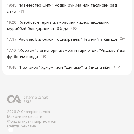
“Манчестер Сити” Родри бўйича илк таклифни рад
19:45
этди
1
Қозоғистон терма жамоасини нидерландиялик
19:20
мураббий бошқарадиган бўлди
0
Расман: Билолхон Тошмирзаев “Нефтчи”га қайтди
2
17:37
"Хоразм" легионери жамоани тарк этди, “Андижон”дан
17:10
футболчи келди
0
“Пахтакор” ҳужумчиси “Динамо”га ўтишга яқин
2
16:45
2026 © Championat.Asia
Махфийлик сиёсати
Фойдаланувчи шартномаси
Сайтда реклама