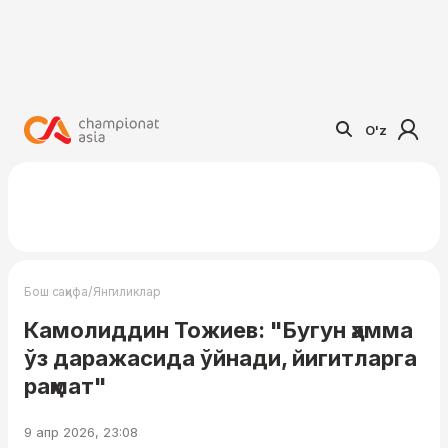
O'z
/
Бош саҳифа
Янгиликлар
Камолиддин Тожиев: "Бугун ҳамма
ўз даражасида ўйнади, йигитларга
раҳмат"
9 апр 2026, 23:08