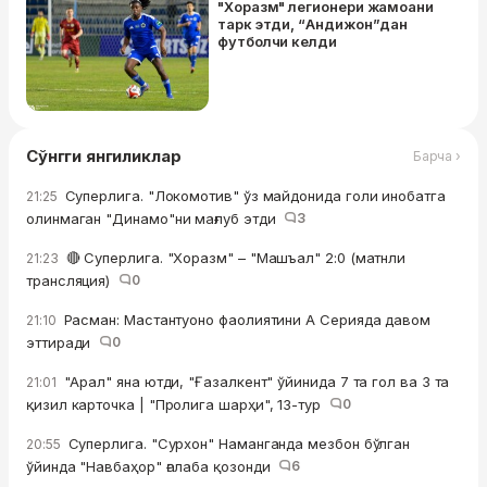
"Хоразм" легионери жамоани
тарк этди, “Андижон”дан
футболчи келди
Сўнгги янгиликлар
Барча ›
Суперлига. "Локомотив" ўз майдонида голи инобатга
21:25
олинмаган "Динамо"ни мағлуб этди
3
🔴 Суперлига. "Хоразм" – "Машъал" 2:0 (матнли
21:23
трансляция)
0
Расман: Мастантуоно фаолиятини А Серияда давом
21:10
эттиради
0
"Арал" яна ютди, "Ғазалкент" ўйинида 7 та гол ва 3 та
21:01
қизил карточка | "Пролига шарҳи", 13-тур
0
Суперлига. "Сурхон" Наманганда мезбон бўлган
20:55
ўйинда "Навбаҳор" ғалаба қозонди
6