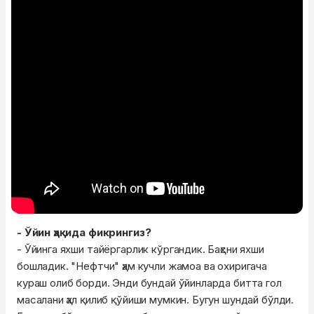
- Ўйин ҳақида фикрингиз?
- Ўйинга яхши тайёргарлик кўргандик. Баҳсни яхши
бошладик. "Нефтчи" ҳам кучли жамоа ва охиригача
кураш олиб борди. Энди бундай ўйинларда битта гол
масалани ҳал қилиб қўйиши мумкин. Бугун шундай бўлди.