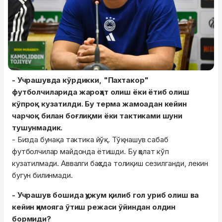
- Учрашувда кўрдикки, "Пахтакор"
футболчиларида жароҳат олиш ёки ётиб олиш
кўпроқ кузатилди. Бу терма жамоадан кейин
чарчоқ билан боғлиқми ёки тактиками шуни
тушунмадик.
- Бизда бунақа тактика йўқ. Тўқнашув сабаб
футболчилар майдонда ётишди. Бу ҳолат кўп
кузатилмади. Аввалги баҳсда толиқиш сезилганди, лекин
бугун билинмади.
- Учрашув бошида ҳужум қилиб гол уриб олиш ва
кейин ҳимояга ўтиш режаси ўйиндан олдин
бормиди?