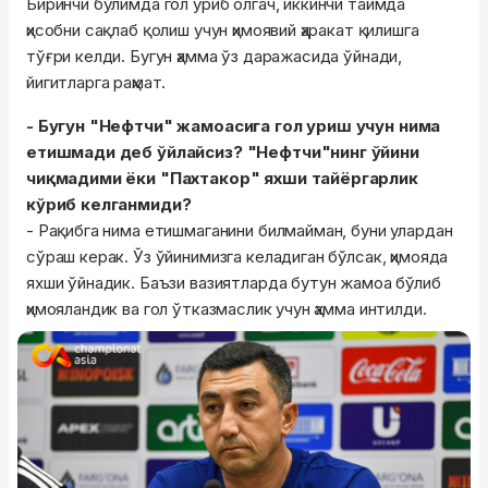
Биринчи бўлимда гол уриб олгач, иккинчи таймда
ҳисобни сақлаб қолиш учун ҳимоявий ҳаракат қилишга
тўғри келди. Бугун ҳамма ўз даражасида ўйнади,
йигитларга раҳмат.
- Бугун "Нефтчи" жамоасига гол уриш учун нима
етишмади деб ўйлайсиз? "Нефтчи"нинг ўйини
чиқмадими ёки "Пахтакор" яхши тайёргарлик
кўриб келганмиди?
- Рақибга нима етишмаганини билмайман, буни улардан
сўраш керак. Ўз ўйинимизга келадиган бўлсак, ҳимояда
яхши ўйнадик. Баъзи вазиятларда бутун жамоа бўлиб
ҳимояландик ва гол ўтказмаслик учун ҳамма интилди.