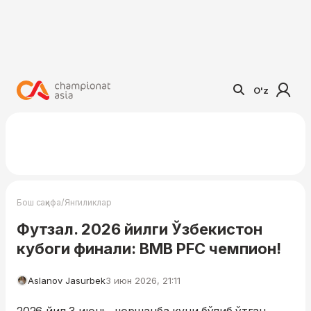
O'z
/
Бош саҳифа
Янгиликлар
Футзал. 2026 йилги Ўзбекистон
кубоги финали: BMB PFC чемпион!
Aslanov Jasurbek
3 июн 2026, 21:11