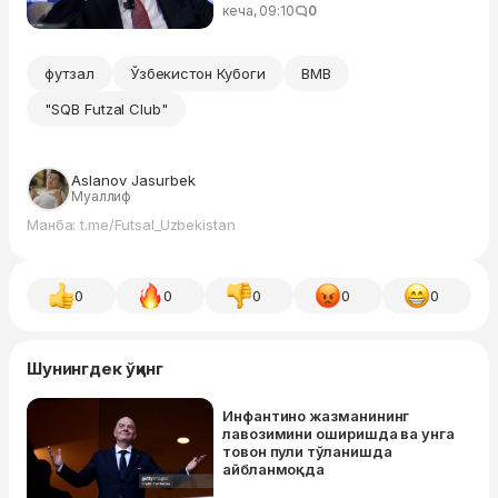
кеча, 09:10
0
футзал
Ўзбекистон Кубоги
BMB
"SQB Futzal Club"
Aslanov Jasurbek
Муаллиф
Манба: t.me/Futsal_Uzbekistan
0
0
0
0
0
Шунингдек ўқинг
Инфантино жазманининг
лавозимини оширишда ва унга
товон пули тўланишда
айбланмоқда