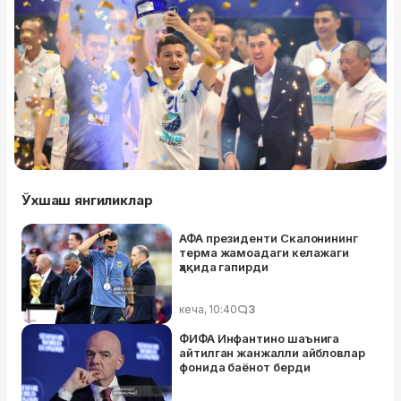
Ўхшаш янгиликлар
АФА президенти Скалонининг
терма жамоадаги келажаги
ҳақида гапирди
кеча, 10:40
3
ФИФА Инфантино шаънига
айтилган жанжалли айбловлар
фонида баёнот берди