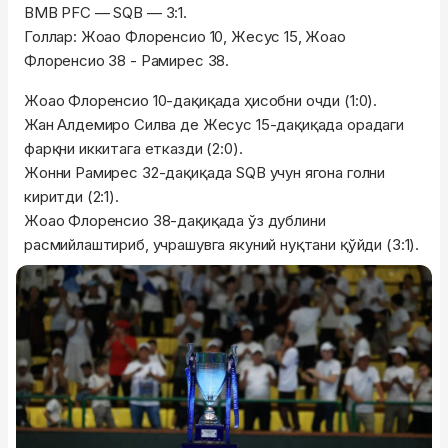
BMB PFC — SQB — 3:1.
Голлар: Жоао Флоренсио 10, Жесус 15, Жоао
Флоренсио 38 - Рамирес 38.
Жоао Флоренсио 10-дақиқада ҳисобни очди (1:0).
Жан Алдемиро Силва де Жесус 15-дақиқада орадаги
фарқни иккитага етказди (2:0).
Жонни Рамирес 32-дақиқада SQB учун ягона голни
киритди (2:1).
Жоао Флоренсио 38-дақиқада ўз дублини
расмийлаштириб, учрашувга якуний нуқтани қўйди (3:1).