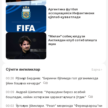
Аргентина футбол
ассоциацияси Инфантинони
қўллаб-қувватлади
"Милан" собиқ юлдузи
Англиядан клуб сотиб олишга
яқин
Сўнгги янгиликлар
Барча ›
Рўзиқул Бердиев: "Биринчи бўлимда гол урганимизда
00:26
ўйин бошқача кечарди"
0
Андрей Шипилов: "Учрашувни бироз асабий
00:09
бошладик, кейин хотиржам ҳаракат қилишга ўтдик"
0
Ўртоқлик ўйинлари. "Реал" меҳмонда "Ференцварош"ни
00:02