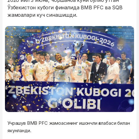
2026 йил 3 июнь, чоршанба куни бўлиб ўтган
Ўзбекистон кубоги финалида BMB PFC ва SQB
жамоалари куч синашишди.
Учрашув BMB PFC жамоасининг ишончли ғалабаси билан
якунланди.