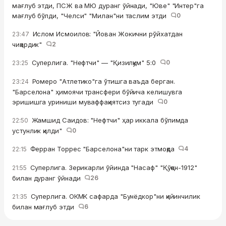
мағлуб этди, ПСЖ ва МЮ дуранг ўйнади, "Юве" "Интер"га
мағлуб бўлди, "Челси" "Милан"ни таслим этди
0
Ислом Исмоилов: "Йован Жокични рўйхатдан
23:47
чиқардик"
2
Суперлига. "Нефтчи" — "Қизилқум" 5:0
0
23:25
Ромеро "Атлетико"га ўтишга ваъда берган.
23:24
"Барселона" ҳимоячи трансфери бўйича келишувга
эришишга уриниши муваффақиятсиз тугади
0
Жамшид Саидов: "Нефтчи" ҳар иккала бўлимда
22:50
устунлик қилди"
0
Ферран Торрес "Барселона"ни тарк этмоқда
4
22:15
Суперлига. Зерикарли ўйинда "Насаф" "Қўқон-1912"
21:55
билан дуранг ўйнади
26
Суперлига. ОКМК сафарда "Бунёдкор"ни қийинчилик
21:35
билан мағлуб этди
6