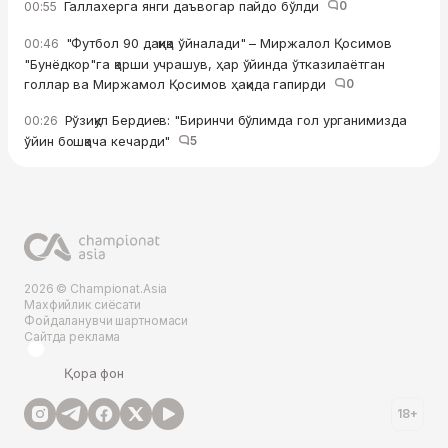
Галлахерга янги даъвогар пайдо бўлди
0
00:55
"Футбол 90 дақиқа ўйналади" – Миржалол Қосимов
00:46
"Бунёдкор"га қарши учрашув, ҳар ўйинда ўтказилаётган
голлар ва Миржамол Қосимов ҳақида гапирди
0
Рўзиқул Бердиев: "Биринчи бўлимда гол урганимизда
00:26
ўйин бошқача кечарди"
5
2026 © Championat.Asia
Махфийлик сиёсати
Фойдаланувчи шартномаси
Сайтда реклама
Қора фон
18+