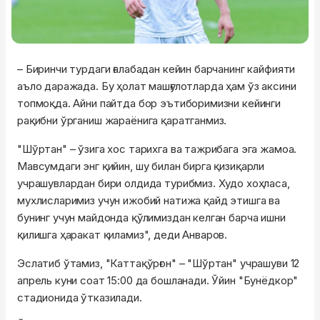
– Биринчи турдаги ғалабадан кейин барчанинг кайфияти
аъло даражада. Бу ҳолат машғулотларда ҳам ўз аксини
топмоқда. Айни пайтда бор эътиборимизни кейинги
рақибни ўрганиш жараёнига қаратганмиз.
"Шўртан" – ўзига хос тарихга ва тажрибага эга жамоа.
Мавсумдаги энг қийин, шу билан бирга қизиқарли
учрашувлардан бири олдида турибмиз. Худо хоҳласа,
мухлисларимиз учун ижобий натижа қайд этишга ва
бунинг учун майдонда қўлимиздан келган барча ишни
қилишга ҳаракат қиламиз", деди Анваров.
Эслатиб ўтамиз, "Каттақўрғон" – "Шўртан" учрашуви 12
апрель куни соат 15:00 да бошланади. Ўйин "Бунёдкор"
стадионида ўтказилади.