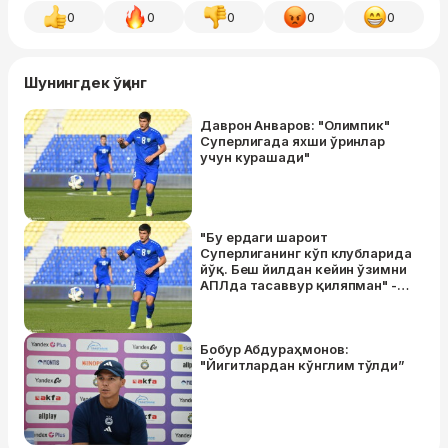
0
0
0
0
0
Шунингдек ўқинг
Даврон Анваров: "Олимпик"
Суперлигада яхши ўринлар
учун курашади"
"Бу ердаги шароит
Суперлиганинг кўп клубларида
йўқ. Беш йилдан кейин ўзимни
АПЛда тасаввур қиляпман" -
"Олимпик" футболчиси Даврон
Анваров билан интервью
Бобур Абдураҳмонов:
"Йигитлардан кўнглим тўлди”