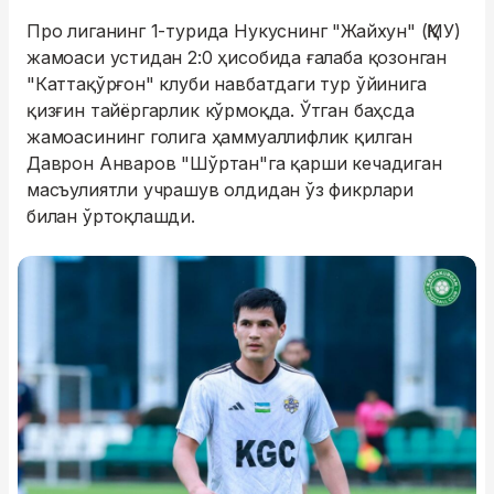
Про лиганинг 1-турида Нукуснинг "Жайхун" (ҚМУ)
жамоаси устидан 2:0 ҳисобида ғалаба қозонган
"Каттақўрғон" клуби навбатдаги тур ўйинига
қизғин тайёргарлик кўрмоқда. Ўтган баҳсда
жамоасининг голига ҳаммуаллифлик қилган
Даврон Анваров "Шўртан"га қарши кечадиган
масъулиятли учрашув олдидан ўз фикрлари
билан ўртоқлашди.