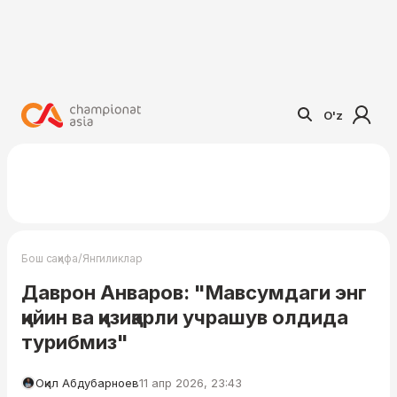
O'z
/
Бош саҳифа
Янгиликлар
Даврон Анваров: "Мавсумдаги энг
қийин ва қизиқарли учрашув олдида
турибмиз"
Оқил Абдубарноев
11 апр 2026, 23:43