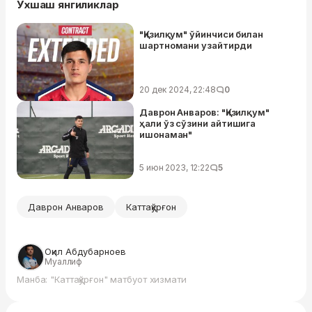
Ўхшаш янгиликлар
"Қизилқум" ўйинчиси билан
шартномани узайтирди
20 дек 2024, 22:48
0
Даврон Анваров: "Қизилқум"
ҳали ўз сўзини айтишига
ишонаман"
5 июн 2023, 12:22
5
Даврон Анваров
Каттақўрғон
Оқил Абдубарноев
Муаллиф
Манба: "Каттақўрғон" матбуот хизмати