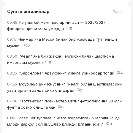
Сўнгги янгиликлар
Барча ›
Polymarket Чемпионлар лигаси — 2026/2027
09:45
фаворитларини маълум қилди
0
Неймар яна Месси билан бир жамоада тўп тепиши
09:15
мумкин
0
"Реал" яна бир жаҳон чемпиони билан шартнома
08:50
имзолаши мумкин
0
"Барселона" Араухонинг ўрнига ўринбосар топди
4
08:25
Моуриньо Винисиуснинг "Реал" билан шартномасини
07:55
узайтиргани ҳақида фикр билдирди
2
"Тоттенхэм" "Манчестер Сити" футболчисини 60 млн
07:30
фунтга сотиб олишга яқин
0
Илёс Зейтуллаев: "Бизга ажратилган 5 млрднинг 2,5
01:00
млрди дарҳол солиққа ушлаб қолинди, қолгани эса..."
3