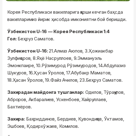
Корея Республикаси вакилларига қарши кечган баҳсда
вакилларимиз йирик ҳисобда имкониятни бой беришди.
Ўзбекистон U-16 — Корея Республикаси 1:4
Гол:
Беҳруз Саматов.
Ўзбекистон U-16:
21.Алмаз Аюпов, 3.Ҳожиакбар
Зулфиқоров, 8.Яҳё Насруллоев, 9.Эммануэль
Эмонкпаире, 10.Рўзимурод Рўзимуродов, 14.Абдулазиз
Шукуров, 16.Ҳусан Ўролов, 17.Абубакр Маматов,
18.Ҳасан Ўролов, 19.Файз Ачилов, 23.Беҳруз Саматов.
Захирадан майдонга тушганлар:
Одилов, Тўрақулов,
Аброров, Акбаралиев, Ускенбоев, Хайруллаев,
Бахтиёров.
Захира:
Баҳриддинов, Бердиев, Қувондиқов, Ўктамов,
Эшбоев, Қодирхўжаев, Комилов.