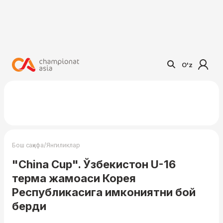
O'z
/
Бош саҳифа
Янгиликлар
"China Cup". Ўзбекистон U-16
терма жамоаси Корея
Республикасига имкониятни бой
берди