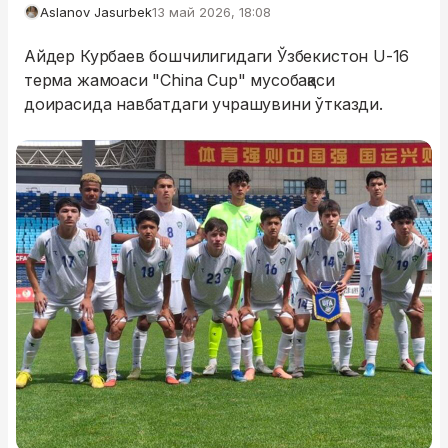
Aslanov Jasurbek
13 май 2026, 18:08
Айдер Курбаев бошчилигидаги Ўзбекистон U-16
терма жамоаси "China Cup" мусобақаси
доирасида навбатдаги учрашувини ўтказди.