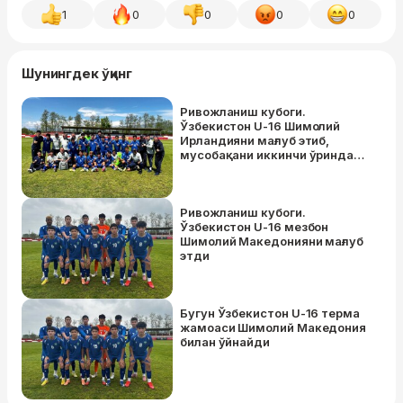
1
0
0
0
0
Шунингдек ўқинг
Ривожланиш кубоги.
Ўзбекистон U-16 Шимолий
Ирландияни мағлуб этиб,
мусобақани иккинчи ўринда
якунлади
Ривожланиш кубоги.
Ўзбекистон U-16 мезбон
Шимолий Македонияни мағлуб
этди
Бугун Ўзбекистон U-16 терма
жамоаси Шимолий Македония
билан ўйнайди