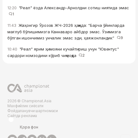
"Реал" ёзда Александр-Арнолдни сотиш ниятида эмас
12:20
1
Жаҳонгир Ўрозов ЖЧ-2026 ҳақида: “Барча ўйинларда
11:43
мағлуб бўлишимизга Каннаваро айбдор эмас. Ўзимизга
бўлган ишончимиз унчалик эмас эди, ҳаяжонландик”
9
"Реал" ярим ҳимояни кучайтириш учун "Ювентус"
10:40
сардори номзодини кўриб чиқмоқда
2
2026 © Championat.Asia
Махфийлик сиёсати
Фойдаланувчи шартномаси
Сайтда реклама
Қора фон