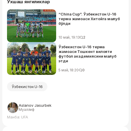
Ўхшаш янгиликлар
“China Cup”. Ўзбекистон U-16
терма жамоаси Хитойга мағлуб
бўлди
10 май, 19:13
2
Ўзбекистон U-16 терма
жамоаси Тошкент вилояти
футбол академиясини мағлуб
этди
5 май, 18:20
0
Ўзбекистон U-16
Aslanov Jasurbek
Муаллиф
Манба: UFA