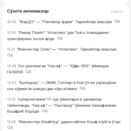
Сўнгги янгиликлар
Барча ›
"ФарДУ" — "Пахтакор фарм". Таркиблар маълум
0
16:40
"Ривер Плейт" "Атлетико"дан Тьяго Алмаданинг
15:58
трансферини эълон қилди
0
"Манчестер Сити" — "Атлетико". Таркиблар маълум
15:21
2
Гол урилмаган "Насаф" — "Қўқон-1912" ўйинидан
14:28
ГАЛЕРЕЯ
0
“Бунёдкор” — ОКМК. Голларга бой ўтган учрашувни
13:43
сиз кўрмаган ракурсдан кўрсатамиз
0
Суперлиганинг 17-тур ўйинларига ҳакамлар
13:25
тайинланди, "Насаф" — "Пахтакор" ўйинини Нажафалиев
бошқариб боради
0
"Манчестер Юнайтед" дарвозабони бошқа клубга ўтди
12:58
0