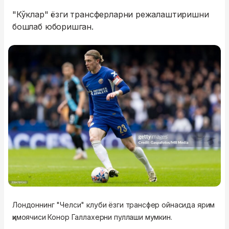
"Кўклар" ёзги трансферларни режалаштиришни
бошлаб юборишган.
Лондоннинг "Челси" клуби ёзги трансфер ойнасида ярим
ҳимоячиси Конор Галлахерни пуллаши мумкин.