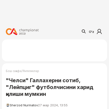
O'z
/
Бош саҳифа
Янгиликлар
"Челси" Галлахерни сотиб,
"Лейпциг" футболчисини харид
қилиши мумкин
Sherzod Nurmatov
27 мар 2024, 13:55