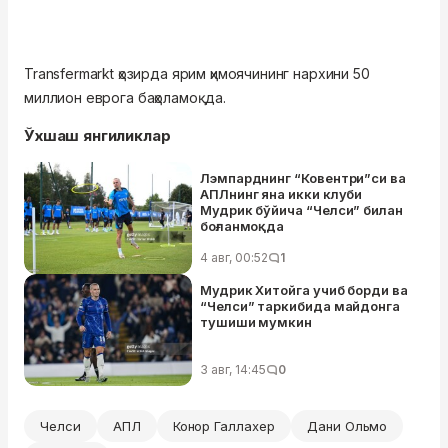
Transfermarkt ҳозирда ярим ҳимоячининг нархини 50
миллион еврога баҳоламоқда.
Ўхшаш янгиликлар
Лэмпарднинг “Ковентри”си ва
АПЛнинг яна икки клуби
Мудрик бўйича “Челси” билан
боғланмоқда
4 авг, 00:52
1
Мудрик Хитойга учиб борди ва
“Челси” таркибида майдонга
тушиши мумкин
3 авг, 14:45
0
Челси
АПЛ
Конор Галлахер
Дани Ольмо