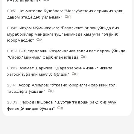
имзолаб қўйилган
Неъматилло Қутибаев: "Мағлубиятсиз сериямиз ҳали
00:51
давом этади деб ўйлайман"
0
Илҳом Мўминжонов: "Ғазалкент" билан ўйинда биз
00:45
мураббийлар майдонга тушганимизда ҳам учта гол қўйиб
юбормасдик"
2
ЕЧЛ саралаши. Раҳмоналиев голли пас берган ўйинда
00:19
"Сабаҳ" минимал фарқ билан ютқазди
0
Азамат Шарипов: "Дарвозабонимизнинг иккита
00:02
хатоси туфайли мағлуб бўлдик"
0
Асрор Алиқулов: "Ўтказиб юборилган ҳар икки гол
23:41
тасодифга ўхшади"
0
Фарҳод Нишонов: "Шўртан"га қарши баҳс биз учун
23:33
финал ўйинидек бўлади"
0