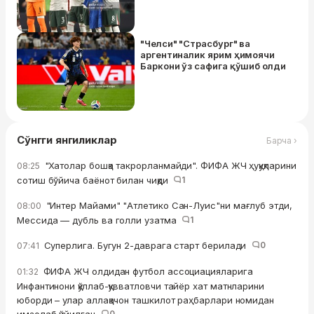
"Челси" "Страсбург" ва
аргентиналик ярим ҳимоячи
Баркони ўз сафига қўшиб олди
Сўнгги янгиликлар
Барча ›
"Хатолар бошқа такрорланмайди". ФИФА ЖЧ ҳуқуқларини
08:25
сотиш бўйича баёнот билан чиқди
1
"Интер Майами" "Атлетико Сан-Луис"ни мағлуб этди,
08:00
Мессида — дубль ва голли узатма
1
Суперлига. Бугун 2-даврага старт берилади
0
07:41
ФИФА ЖЧ олдидан футбол ассоциацияларига
01:32
Инфантинони қўллаб-қувватловчи тайёр хат матнларини
юборди – улар аллақачон ташкилот раҳбарлари номидан
0