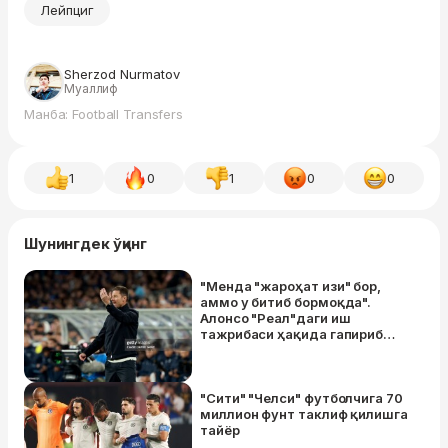
Лейпциг
Sherzod Nurmatov
Муаллиф
Манба: Football Transfers
1
0
1
0
0
Шунингдек ўқинг
"Менда "жароҳат изи" бор,
аммо у битиб бормоқда".
Алонсо "Реал"даги иш
тажрибаси ҳақида гапириб
берди
"Сити" "Челси" футболчига 70
миллион фунт таклиф қилишгa
тайёр