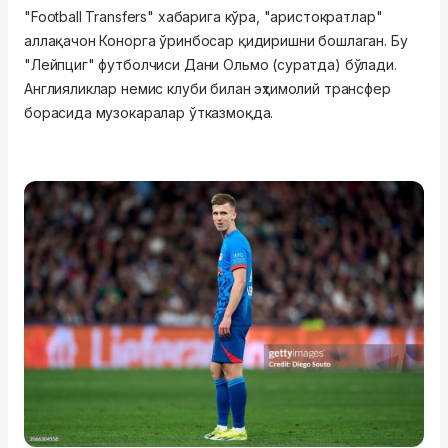
"Football Transfers" хабарига кўра, "аристократлар"
аллақачон Конорга ўринбосар қидиришни бошлаган. Бу
"Лейпциг" футболчиси Дани Ольмо (суратда) бўлади.
Англияликлар немис клуби билан эҳтимолий трансфер
борасида музокаралар ўтказмоқда.