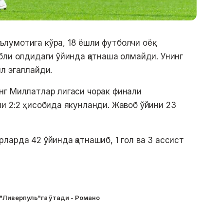
умотига кўра, 18 ёшли футболчи оёқ
бли олдидаги ўйинда қатнаша олмайди. Унинг
л эгаллайди.
нг Миллатлар лигаси чорак финали
и 2:2 ҳисобида якунланди. Жавоб ўйини 23
арда 42 ўйинда қатнашиб, 1 гол ва 3 ассист
"Ливерпуль"га ўтади - Романо