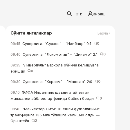
O'z
Кириш
Сўнгги янгиликлар
Барча ›
Суперлига. “Сурхон” – “Навбаҳор” 0:1
0
09:45
Суперлига. “Локомотив” – “Динамо” 2:1
0
09:40
"Ливерпуль" Баркола бўйича келишувга
09:35
эришди
0
Суперлига. "Хоразм" – "Машъал" 2:0
0
09:30
ФИФА Инфантино шаънига айтилган
09:10
жанжалли айбловлар фонида баёнот берди
0
"Манчестер Сити" 18 ёшли футболчининг
08:40
трансферига 135 млн тўлашга келишиб олди —
Орнштейн
2