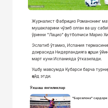
Журналист Фабрицио Романонинг маъл
мушакларини чўзиб олган ва шу саба
ўринни "Лацио" футболчиси Марио Хи
Эслатиб ўтамиз, Испания термасини
доирасида Нидерландияга қарши ўйин
март куни Испанияда ўтказилади.
Ушбу мавсумда Кубарси барча турнирл
қайд этди.
Ўхшаш янгиликлар
"Барселона" сардори 