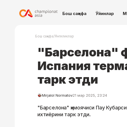
Бош саҳифа
Ўйинлар
М
/
Бош саҳифа
Янгиликлар
"Барселона" 
Испания терм
тарк этди
Mirjalol Normatov
21 мар 2025, 23:24
"Барселона" ҳимоячиси Пау Кубарси
ихтиёрини тарк этди.