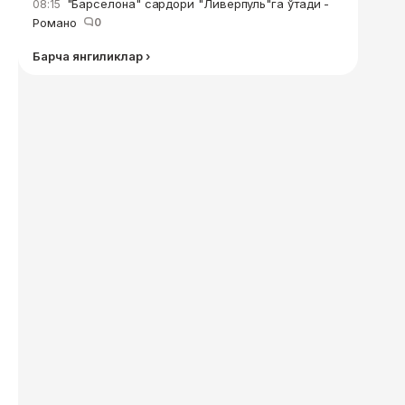
"Барселона" сардори "Ливерпуль"га ўтади -
08:15
Романо
0
Барча янгиликлар ›