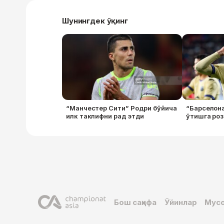
Шунингдек ўқинг
“Манчестер Сити” Родри бўйича
“Барселон
илк таклифни рад этди
ўтишга роз
Бош саҳифа
Ўйинлар
Мусо