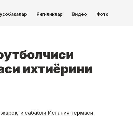
усобақалар
Янгиликлар
Видео
Фото
футболчиси
аси ихтиёрини
 жароҳати сабабли Испания термаси