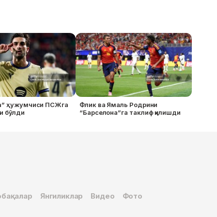
а” ҳужумчиси ПСЖга
Флик ва Ямаль Родрини
и бўлди
“Барселона”га таклиф қилишди
бақалар
Янгиликлар
Видео
Фото