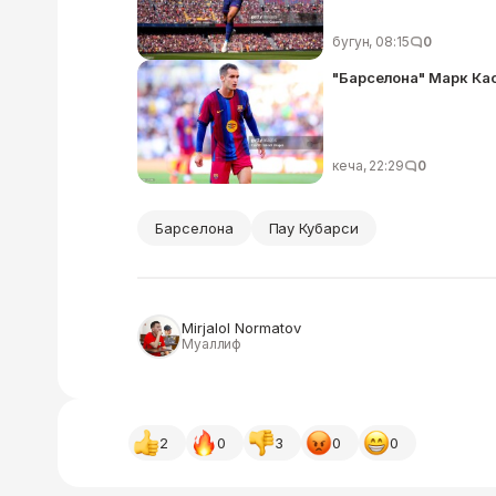
бугун, 08:15
0
"Барселона" Марк Кас
кеча, 22:29
0
Барселона
Пау Кубарси
Mirjalol Normatov
Муаллиф
2
0
3
0
0