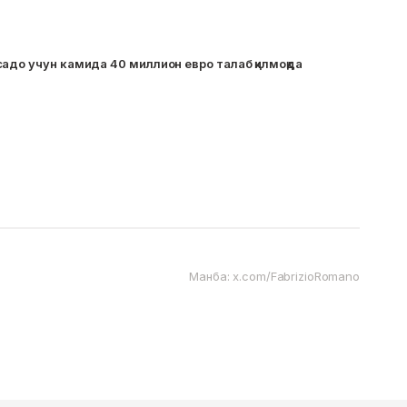
адо учун камида 40 миллион евро талаб қилмоқда
Манба: x.com/FabrizioRomano