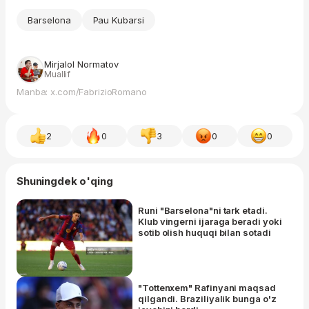
Barselona
Pau Kubarsi
Mirjalol Normatov
Muallif
Manba: x.com/FabrizioRomano
2
0
3
0
0
Shuningdek o'qing
Runi "Barselona"ni tark etadi.
Klub vingerni ijaraga beradi yoki
sotib olish huquqi bilan sotadi
"Tottenxem" Rafinyani maqsad
qilgandi. Braziliyalik bunga o'z