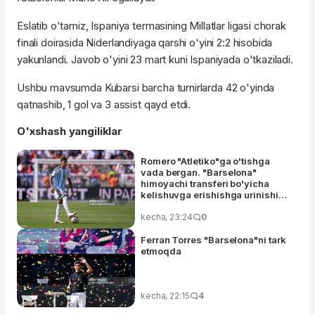
Eslatib o'tamiz, Ispaniya termasining Millatlar ligasi chorak
finali doirasida Niderlandiyaga qarshi o'yini 2:2 hisobida
yakunlandi. Javob o'yini 23 mart kuni Ispaniyada o'tkaziladi.
Ushbu mavsumda Kubarsi barcha turnirlarda 42 o'yinda
qatnashib, 1 gol va 3 assist qayd etdi.
O'xshash yangiliklar
Romero "Atletiko"ga o'tishga
vada bergan. "Barselona"
himoyachi transferi bo'yicha
kelishuvga erishishga urinishi
muvaffaqiyatsiz tugadi
kecha, 23:24
0
Ferran Torres "Barselona"ni tark
etmoqda
kecha, 22:15
4