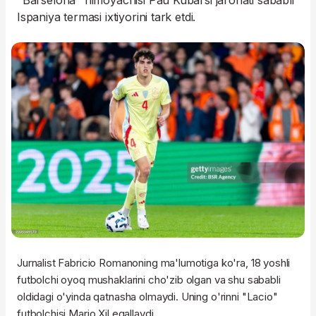
"Barselona" himoyachisi Pau Kubarsi jarohati sababli
Ispaniya termasi ixtiyorini tark etdi.
Jurnalist Fabricio Romanoning ma'lumotiga ko'ra, 18 yoshli
futbolchi oyoq mushaklarini cho'zib olgan va shu sababli
oldidagi o'yinda qatnasha olmaydi. Uning o'rinni "Lacio"
futbolchisi Mario Xil egallaydi.