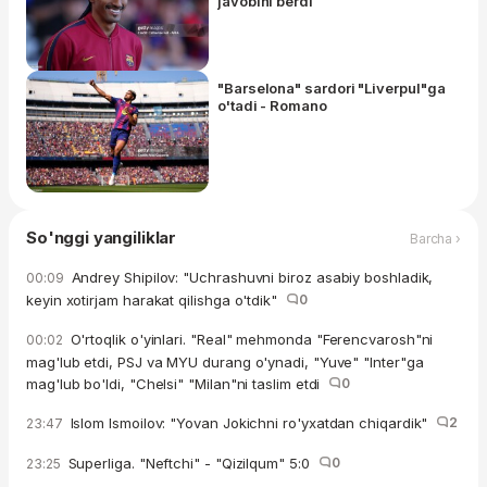
javobini berdi
"Barselona" sardori "Liverpul"ga
o'tadi - Romano
So'nggi yangiliklar
Barcha ›
Andrey Shipilov: "Uchrashuvni biroz asabiy boshladik,
00:09
keyin xotirjam harakat qilishga o'tdik"
0
O'rtoqlik o'yinlari. "Real" mehmonda "Ferencvarosh"ni
00:02
mag'lub etdi, PSJ va MYU durang o'ynadi, "Yuve" "Inter"ga
mag'lub bo'ldi, "Chelsi" "Milan"ni taslim etdi
0
Islom Ismoilov: "Yovan Jokichni ro'yxatdan chiqardik"
2
23:47
Superliga. "Neftchi" - "Qizilqum" 5:0
0
23:25