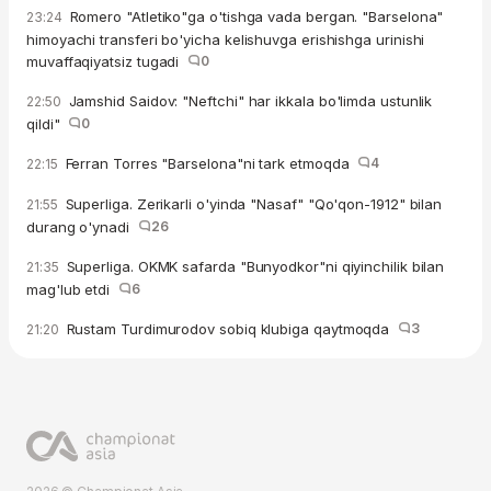
Romero "Atletiko"ga o'tishga vada bergan. "Barselona"
23:24
himoyachi transferi bo'yicha kelishuvga erishishga urinishi
muvaffaqiyatsiz tugadi
0
Jamshid Saidov: "Neftchi" har ikkala bo'limda ustunlik
22:50
qildi"
0
Ferran Torres "Barselona"ni tark etmoqda
4
22:15
Superliga. Zerikarli o'yinda "Nasaf" "Qo'qon-1912" bilan
21:55
durang o'ynadi
26
Superliga. OKMK safarda "Bunyodkor"ni qiyinchilik bilan
21:35
mag'lub etdi
6
Rustam Turdimurodov sobiq klubiga qaytmoqda
3
21:20