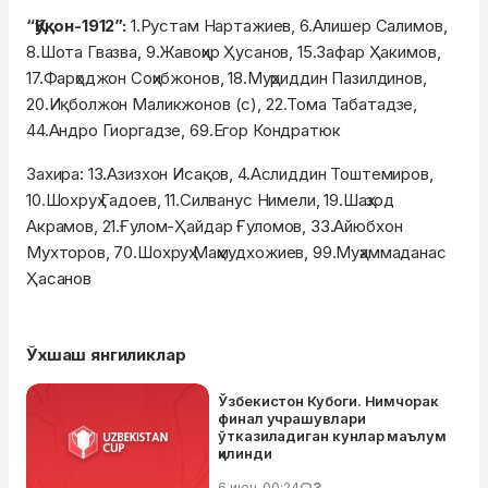
“Қўқон-1912”:
1.Рустам Нартажиев, 6.Алишер Салимов,
8.Шота Гвазва, 9.Жавоҳир Ҳусанов, 15.Зафар Ҳакимов,
17.Фарҳоджон Соҳибжонов, 18.Муҳриддин Пазилдинов,
20.Иқболжон Маликжонов (с), 22.Тома Табатадзе,
44.Андро Гиоргадзе, 69.Егор Кондратюк
Захира: 13.Азизхон Исақов, 4.Аслиддин Тоштемиров,
10.Шохруҳ Гадоев, 11.Силванус Нимели, 19.Шаҳзод
Акрамов, 21.Ғулом-Ҳайдар Ғуломов, 33.Айюбхон
Мухторов, 70.Шохруҳ Маҳмудхожиев, 99.Муҳаммаданас
Ҳасанов
Ўхшаш янгиликлар
Ўзбекистон Кубоги. Нимчорак
финал учрашувлари
ўтказиладиган кунлар маълум
қилинди
6 июн, 00:24
3