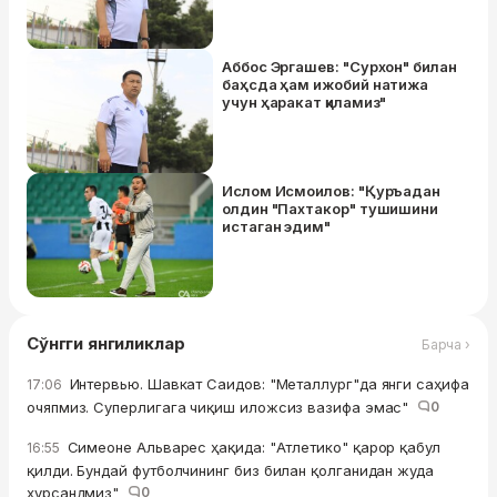
Аббос Эргашев: "Сурхон" билан
баҳсда ҳам ижобий натижа
учун ҳаракат қиламиз"
Ислом Исмоилов: "Қуръадан
олдин "Пахтакор" тушишини
истаган эдим"
Сўнгги янгиликлар
Барча ›
Интервью. Шавкат Саидов: "Металлург"да янги саҳифа
17:06
очяпмиз. Суперлигага чиқиш иложсиз вазифа эмас"
0
Симеоне Альварес ҳақида: "Атлетико" қарор қабул
16:55
қилди. Бундай футболчининг биз билан қолганидан жуда
хурсандмиз"
0