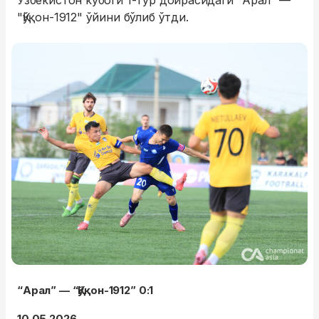
Ўзбекистон кубоги 1-тур доирасидаги "Арал" —
"Қўқон-1912" ўйини бўлиб ўтди.
“Арал” — “Қўқон-1912” 0:1
10.05.2026