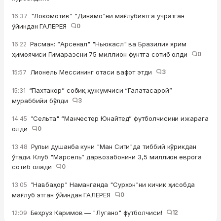
"Локомотив" "Динамо"ни мағлубиятга учратган
16:37
ўйиндан ГАЛЕРЕЯ
0
Расман: “Арсенал" "Ньюкасл" ва Бразилия ярим
16:22
ҳимоячиси Гимараэсни 75 миллион фунтга сотиб олди
0
Лионель Мессининг отаси вафот этди
3
15:57
“Пахтакор” собиқ ҳужумчиси “Галатасарой”
15:31
мураббийи бўлди
3
"Сельта" “Манчестер Юнайтед” футболчисини ижарага
14:45
олди
0
Рульи душанба куни "Ман Сити"да тиббий кўрикдан
13:48
ўтади. Клуб "Марсель” дарвозабонини 3,5 миллион еврога
сотиб олади
0
"Навбаҳор" Наманганда "Сурхон"ни кичик ҳисобда
13:05
мағлуб этган ўйиндан ГАЛЕРЕЯ
0
Беҳруз Каримов — "Лугано" футболчиси!
12
12:09