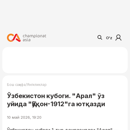
O'z
/
Бош саҳифа
Янгиликлар
Ўзбекистон кубоги. "Арал" ўз
уйида "Қўқон-1912"га ютқазди
10 май 2026, 19:20