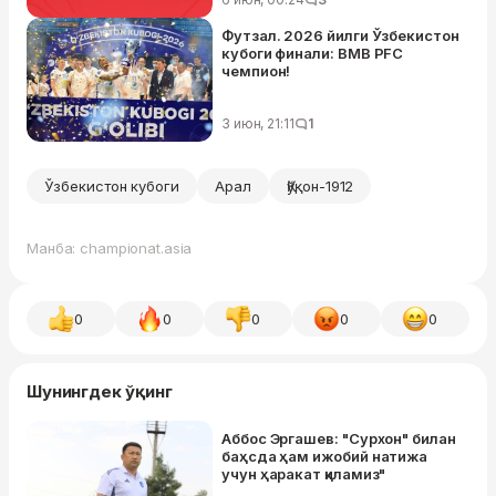
Футзал. 2026 йилги Ўзбекистон
кубоги финали: BMB PFC
чемпион!
3 июн, 21:11
1
Ўзбекистон кубоги
Арал
Қўқон-1912
Манба: championat.asia
0
0
0
0
0
Шунингдек ўқинг
Аббос Эргашев: "Сурхон" билан
баҳсда ҳам ижобий натижа
учун ҳаракат қиламиз"