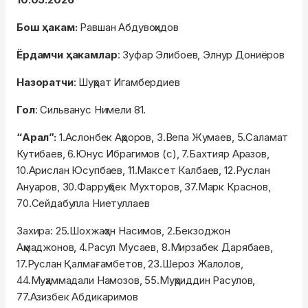
Бош ҳакам:
Равшан Абдувоҳидов
Ёрдамчи ҳакамлар
: Зуфар Элибоев, Элнур Дониёров
Назоратчи
: Шуҳрат Игамбердиев
Гол
: Сильванус Нимели 81.
“Арал”:
1.Аслонбек Аҳроров, 3.Вепа Жумаев, 5.Саламат
Кутибаев, 6.Юнус Ибрагимов (с), 7.Бахтияр Аразов,
10.Арислан Юсупбаев, 11.Максет Калбаев, 12.Руслан
Ануаров, 30.Фарруҳбек Мухторов, 37.Марк Краснов,
70.Сейдабулла Ниетуллаев
Захира: 25.Шохжаҳон Насимов, 2.Бекзоджон
Аҳмаджонов, 4.Расул Мусаев, 8.Мирзабек Дарябаев,
17.Руслан Қалмағамбетов, 23.Шероз Жалолов,
44.Муҳаммадали Намозов, 55.Муҳриддин Расулов,
77.Азизбек Абдикаримов