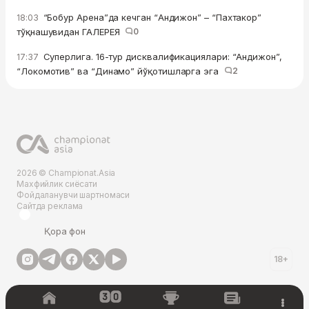
“Бобур Арена”да кечган “Андижон” – “Пахтакор”
18:03
тўқнашувидан ГАЛЕРЕЯ
0
Суперлига. 16-тур дисквалификациялари: “Андижон”,
17:37
“Локомотив” ва “Динамо” йўқотишларга эга
2
2026 © Championat.Asia
Махфийлик сиёсати
Фойдаланувчи шартномаси
Сайтда реклама
Қора фон
18+