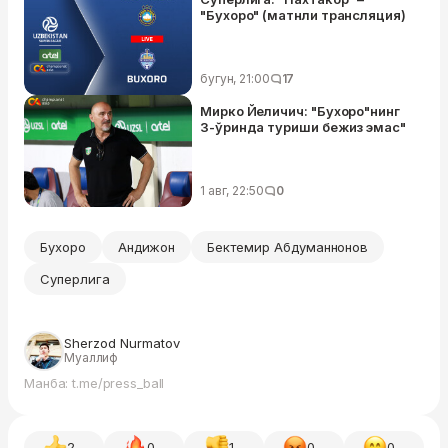
"Бухоро" (матнли трансляция)
бугун, 21:00
17
Мирко Йеличич: "Бухоро"нинг
3-ўринда туриши бежиз эмас"
1 авг, 22:50
0
Бухоро
Андижон
Бектемир Абдуманнонов
Суперлига
Sherzod Nurmatov
Муаллиф
Манба: t.me/press_ball
2
0
1
0
0