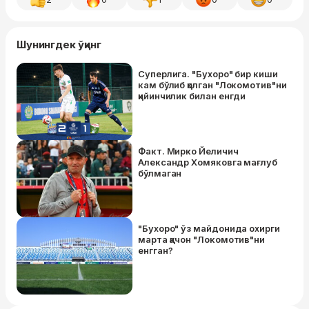
Шунингдек ўқинг
Суперлига. "Бухоро" бир киши
кам бўлиб қолган "Локомотив"ни
қийинчилик билан енгди
Факт. Мирко Йеличич
Александр Хомяковга мағлуб
бўлмаган
"Бухоро" ўз майдонида охирги
марта қачон "Локомотив"ни
енгган?