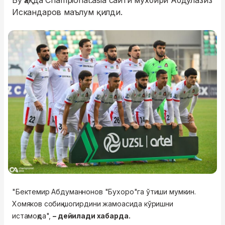
Бу ҳақда Championat.asia сайти мухбири Абдулазиз
Искандаров маълум қилди.
"Бектемир Абдуманнонов "Бухоро"га ўтиши мумкин.
Хомяков собиқ шогирдини жамоасида кўришни
истамоқда",
– дейилади хабарда.