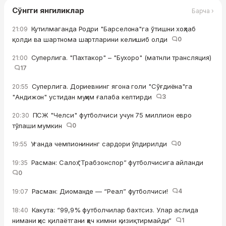
Сўнгги янгиликлар
Барча ›
Кутилмаганда Родри "Барселона"га ўтишни хоҳлаб
21:09
қолди ва шартнома шартларини келишиб олди
0
Суперлига. "Пахтакор" – "Бухоро" (матнли трансляция)
21:00
17
Суперлига. Дориевнинг ягона голи "Сўғдиёна"га
20:55
"Андижон" устидан муҳим ғалаба келтирди
3
ПСЖ "Челси" футболчиси учун 75 миллион евро
20:30
тўлаши мумкин
0
Уганда чемпионининг сардори ўлдирилди
0
19:55
Расман: Салоҳ “Трабзонспор” футболчисига айланди
19:35
0
Расман: Диоманде — “Реал” футболчиси!
4
19:07
Какута: “99,9% футболчилар бахтсиз. Улар аслида
18:40
нимани ҳис қилаётгани ҳеч кимни қизиқтирмайди”
1