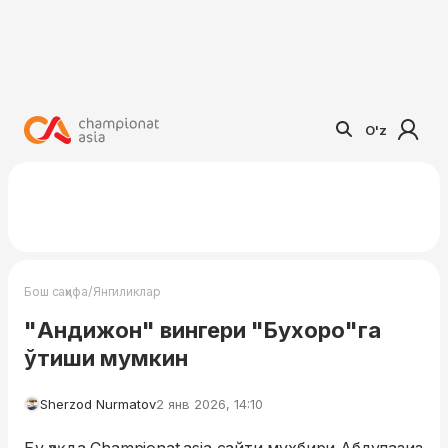
O'z
/
Бош саҳифа
Янгиликлар
"Андижон" вингери "Бухоро"га
ўтиши мумкин
Sherzod Nurmatov
2 янв 2026, 14:10