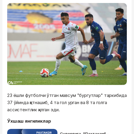
23 ёшли футболчи ўтган мавсум "бургутлар" таркибида
37 ўйинда қатнашиб, 4 та гол урган ва 8 та голга
ассистентлик қилган эди.
Ўхшаш янгиликлар
Суперлига. "Пахтакор" –