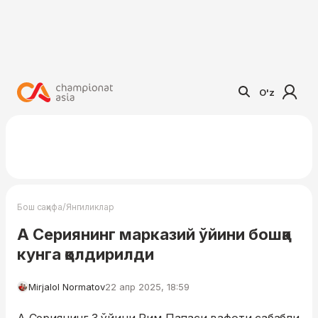
O'z
/
Бош саҳифа
Янгиликлар
А Сериянинг марказий ўйини бошқа
кунга қолдирилди
Mirjalol Normatov
22 апр 2025, 18:59