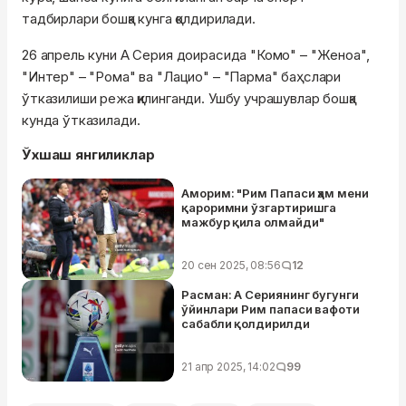
тадбирлари бошқа кунга қолдирилади.
26 апрель куни А Серия доирасида "Комо" – "Женоа",
"Интер" – "Рома" ва "Лацио" – "Парма" баҳслари
ўтказилиши режа қилинганди. Ушбу учрашувлар бошқа
кунда ўтказилади.
Ўхшаш янгиликлар
Аморим: "Рим Папаси ҳам мени
қароримни ўзгартиришга
мажбур қила олмайди"
20 сен 2025, 08:56
12
Расман: А Сериянинг бугунги
ўйинлари Рим папаси вафоти
сабабли қолдирилди
21 апр 2025, 14:02
99