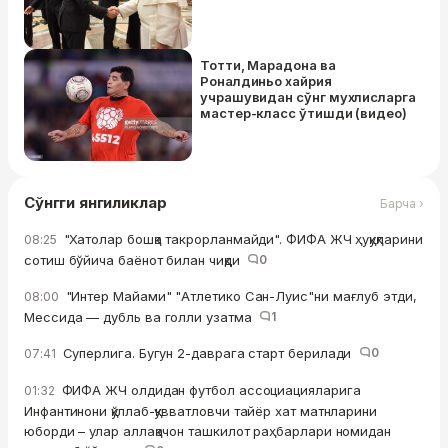
Тотти, Марадона ва
Роналдиньо хайрия
учрашувидан сўнг мухлисларга
мастер-класс ўтишди (видео)
Сўнгги янгиликлар
Барча ›
"Хатолар бошқа такрорланмайди". ФИФА ЖЧ ҳуқуқларини
08:25
сотиш бўйича баёнот билан чиқди
0
"Интер Майами" "Атлетико Сан-Луис"ни мағлуб этди,
08:00
Мессида — дубль ва голли узатма
1
Суперлига. Бугун 2-даврага старт берилади
0
07:41
ФИФА ЖЧ олдидан футбол ассоциацияларига
01:32
Инфантинони қўллаб-қувватловчи тайёр хат матнларини
юборди – улар аллақачон ташкилот раҳбарлари номидан