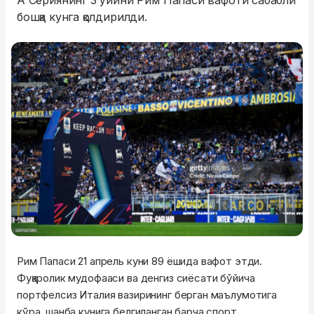
А Сериянинг 3 ўйини Рим Папаси вафоти сабабли
бошқа кунга қолдирилди.
Рим Папаси 21 апрель куни 89 ёшида вафот этди.
Фуқаролик мудофааси ва денгиз сиёсати бўйича
портфелсиз Италия вазирининг берган маълумотига
кўра, шанба кунига белгиланган барча спорт