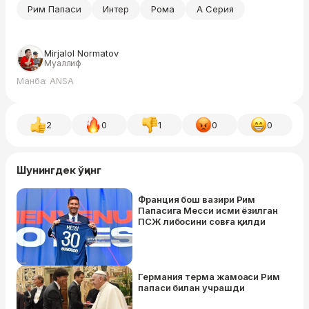
Рим Папаси
Интер
Рома
А Серия
Mirjalol Normatov
Муаллиф
Манба: ANSA
2
0
1
0
0
Шунингдек ўқинг
Франция бош вазири Рим
Папасига Месси исми ёзилган
ПСЖ либосини совға қилди
Германия терма жамоаси Рим
папаси билан учрашди