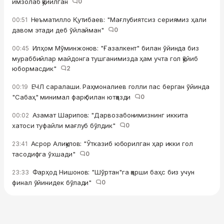
имзолаб қўйилган
0
Неъматилло Қутибаев: "Мағлубиятсиз сериямиз ҳали
00:51
давом этади деб ўйлайман"
0
Илҳом Мўминжонов: "Ғазалкент" билан ўйинда биз
00:45
мураббийлар майдонга тушганимизда ҳам учта гол қўйиб
юбормасдик"
2
ЕЧЛ саралаши. Раҳмоналиев голли пас берган ўйинда
00:19
"Сабаҳ" минимал фарқ билан ютқазди
0
Азамат Шарипов: "Дарвозабонимизнинг иккита
00:02
хатоси туфайли мағлуб бўлдик"
0
Асрор Алиқулов: "Ўтказиб юборилган ҳар икки гол
23:41
тасодифга ўхшади"
0
Фарҳод Нишонов: "Шўртан"га қарши баҳс биз учун
23:33
финал ўйинидек бўлади"
0