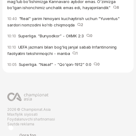
mag'lub bo'lishimizga Kannavaro aybdor emas. O'zimizga
bo'lgan ishonchimiz unchalik emas edi, hayajonlandik”
6
"Real" yarim himoyani kuchaytirish uchun "Yuventus"
10:40
sardori nomzodini ko'rib chiqmoqda
2
Superliga. “Bunyodkor” - OKMK 2:3
0
10:10
UEFA jazmani bilan bog'liq janjal sabab Infantinoning
10:10
faoliyatini tekshirmoqchi - manba
1
Superliga. “Nasaf” - “Qo'qon-1912“ 0:0
0
10:05
2026 © Championat.Asia
Maxfiylik siyosati
Foydalanuvchi shartnomasi
Saytda reklama
Qora fon