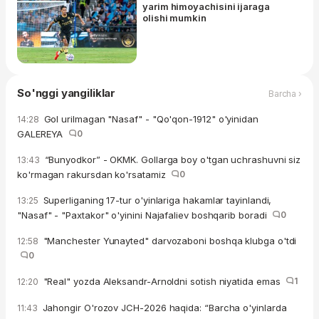
yarim himoyachisini ijaraga
olishi mumkin
So'nggi yangiliklar
Barcha ›
Gol urilmagan "Nasaf" - "Qo'qon-1912" o'yinidan
14:28
GALEREYA
0
“Bunyodkor” - OKMK. Gollarga boy o'tgan uchrashuvni siz
13:43
ko'rmagan rakursdan ko'rsatamiz
0
Superliganing 17-tur o'yinlariga hakamlar tayinlandi,
13:25
"Nasaf" - "Paxtakor" o'yinini Najafaliev boshqarib boradi
0
"Manchester Yunayted" darvozaboni boshqa klubga o'tdi
12:58
0
"Real" yozda Aleksandr-Arnoldni sotish niyatida emas
1
12:20
Jahongir O'rozov JCH-2026 haqida: “Barcha o'yinlarda
11:43