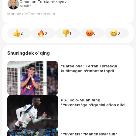
Omonjon To`xtamirzayev
Muallif
Manba: acffiorentina.com
2
0
1
0
0
Shuningdek o'qing
“Barselona” Ferran Torresga
kutilmagan o'rinbosar topdi
PSJ Kolo-Muanining
"Yuventus"ga o'tganini e'lon qildi
"Yuventus" "Manchester Siti"