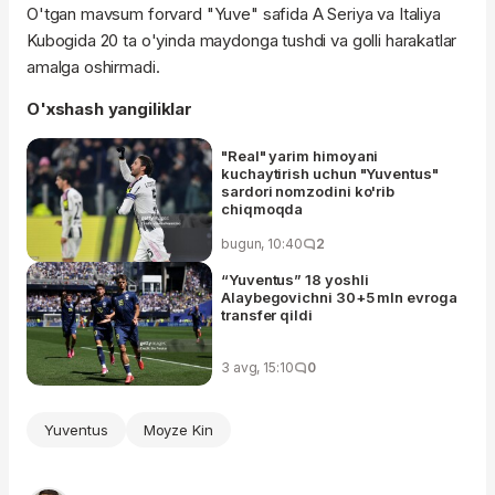
O'tgan mavsum forvard "Yuve" safida A Seriya va Italiya
Kubogida 20 ta o'yinda maydonga tushdi va golli harakatlar
amalga oshirmadi.
O'xshash yangiliklar
"Real" yarim himoyani
kuchaytirish uchun "Yuventus"
sardori nomzodini ko'rib
chiqmoqda
bugun, 10:40
2
“Yuventus” 18 yoshli
Alaybegovichni 30+5 mln evroga
transfer qildi
3 avg, 15:10
0
Yuventus
Moyze Kin