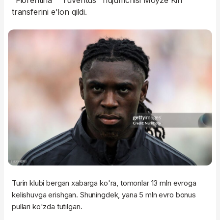
"Fiorentina" "Yuventus" hujumchisi Moyze Kin
transferini e'lon qildi.
Turin klubi bergan xabarga ko'ra, tomonlar 13 mln evroga
kelishuvga erishgan. Shuningdek, yana 5 mln evro bonus
pullari ko'zda tutilgan.