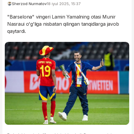
Sherzod Nurmatov
18 iyul 2025, 15:37
"Barselona" vingeri Lamin Yamalning otasi Munir
Nasraui o'g'liga nisbatan qilingan tanqidlarga javob
qaytardi.