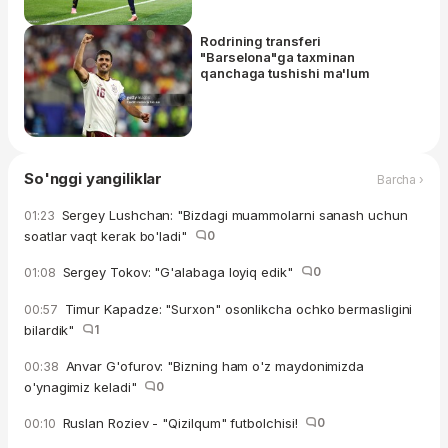
Rodrining transferi
"Barselona"ga taxminan
qanchaga tushishi ma'lum
So'nggi yangiliklar
Barcha ›
Sergey Lushchan: "Bizdagi muammolarni sanash uchun
01:23
soatlar vaqt kerak bo'ladi"
0
Sergey Tokov: "G'alabaga loyiq edik"
0
01:08
Timur Kapadze: "Surxon" osonlikcha ochko bermasligini
00:57
bilardik"
1
Anvar G'ofurov: "Bizning ham o'z maydonimizda
00:38
o'ynagimiz keladi"
0
Ruslan Roziev - "Qizilqum" futbolchisi!
0
00:10