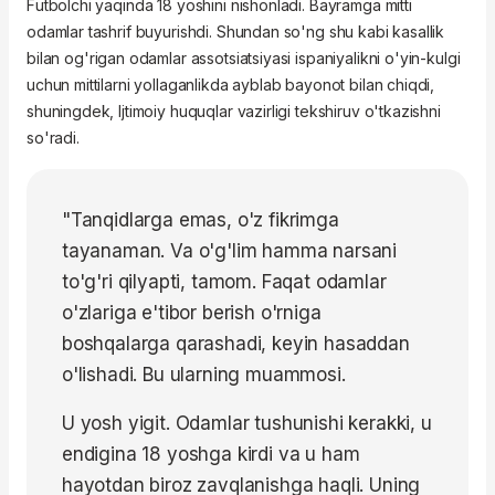
Futbolchi yaqinda 18 yoshini nishonladi. Bayramga mitti
odamlar tashrif buyurishdi. Shundan so'ng shu kabi kasallik
bilan og'rigan odamlar assotsiatsiyasi ispaniyalikni o'yin-kulgi
uchun mittilarni yollaganlikda ayblab bayonot bilan chiqdi,
shuningdek, Ijtimoiy huquqlar vazirligi tekshiruv o'tkazishni
so'radi.
"Tanqidlarga emas, o'z fikrimga
tayanaman. Va o'g'lim hamma narsani
to'g'ri qilyapti, tamom. Faqat odamlar
o'zlariga e'tibor berish o'rniga
boshqalarga qarashadi, keyin hasaddan
o'lishadi. Bu ularning muammosi.
U yosh yigit. Odamlar tushunishi kerakki, u
endigina 18 yoshga kirdi va u ham
hayotdan biroz zavqlanishga haqli. Uning