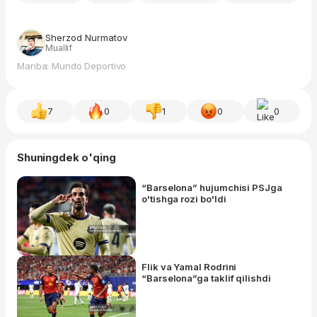
Sherzod Nurmatov
Muallif
Manba: Mundo Deportivo
7
0
1
0
0
Shuningdek o'qing
“Barselona” hujumchisi PSJga
o'tishga rozi bo'ldi
Flik va Yamal Rodrini
“Barselona”ga taklif qilishdi