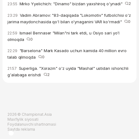
Mirko Yyelichich: "Dinamo" bizdan yaxshiroq o'ynadi"
2
23:55
Vadim Abramov: "83-daqiqada "Lokomotiv" futbolchisi o'z
23:29
jarima maydonchasida qo'l bilan o'ynaganini VAR ko'rmadi"
0
Ismael Bennaser "Milan"ni tark etdi, u Osiyo sari yo'l
22:59
olmoqda
0
"Barselona" Mark Kasado uchun kamida 40 million evro
22:29
talab qilmoqda
0
Superliga. "Xorazm" o'z uyida "Mashal" ustidan ishonchli
21:57
g'alabaga erishdi
2
2026 © Championat.Asia
Maxfiylik siyosati
Foydalanuvchi shartnomasi
Saytda reklama