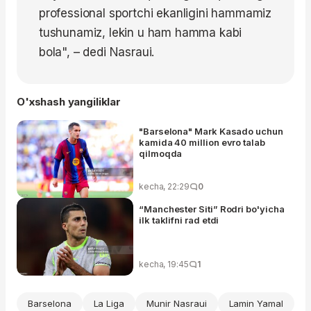
professional sportchi ekanligini hammamiz
tushunamiz, lekin u ham hamma kabi
bola",
– dedi Nasraui.
O'xshash yangiliklar
"Barselona" Mark Kasado uchun
kamida 40 million evro talab
qilmoqda
kecha, 22:29
0
“Manchester Siti” Rodri bo'yicha
ilk taklifni rad etdi
kecha, 19:45
1
Barselona
La Liga
Munir Nasraui
Lamin Yamal