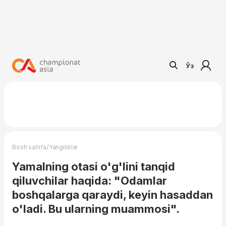
Ўз
/
Bosh sahifa
Yangiliklar
Yamalning otasi o'g'lini tanqid
qiluvchilar haqida: "Odamlar
boshqalarga qaraydi, keyin hasaddan
o'ladi. Bu ularning muammosi".