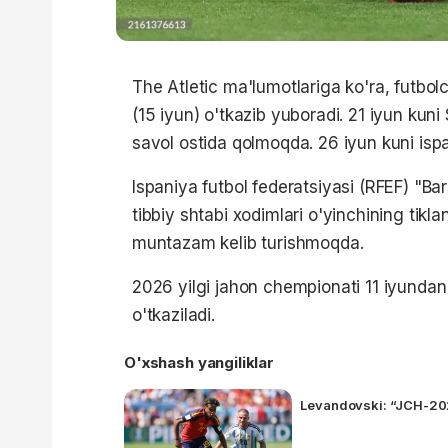
The Atletic ma'lumotlariga ko'ra, futbo
(15 iyun) o'tkazib yuboradi. 21 iyun kun
savol ostida qolmoqda. 26 iyun kuni ispa
Ispaniya futbol federatsiyasi (RFEF) "B
tibbiy shtabi xodimlari o'yinchining tik
muntazam kelib turishmoqda.
2026 yilgi jahon chempionati 11 iyund
o'tkaziladi.
O'xshash yangiliklar
Levandovski: “JCH-202