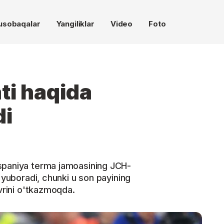
usobaqalar
Yangiliklar
Video
Foto
ti haqida
di
spaniya terma jamoasining JCH-
b yuboradi, chunki u son payining
avrini o'tkazmoqda.