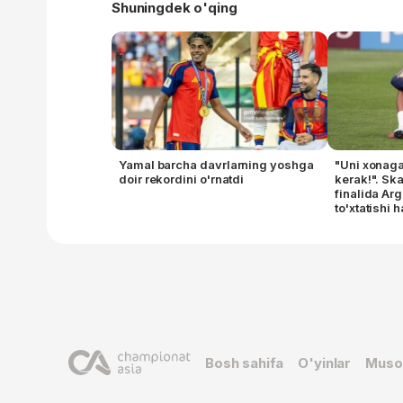
Shuningdek o'qing
Yamal barcha davrlarning yoshga
"Uni xonag
doir rekordini o'rnatdi
kerak!". S
finalida Ar
to'xtatishi 
bilan javob 
Bosh sahifa
O'yinlar
Muso