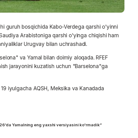
lchi guruh bosqichida Kabo-Verdega qarshi o'yinni
i Saudiya Arabistoniga qarshi o'yinga chiqishi ham
niyaliklar Urugvay bilan uchrashadi.
arselona" va Yamal bilan doimiy aloqada. RFEF
lanish jarayonini kuzatish uchun "Barselona"ga
an 19 iyulgacha AQSH, Meksika va Kanadada
6’da Yamalning eng yaxshi versiyasini ko'rmadik”