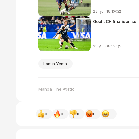
23 iyul, 18:10
2
Goal JCH finalidan so'n
21 iyul, 08:55
5
Lamin Yamal
Manba: The Atletic
0
0
0
0
0