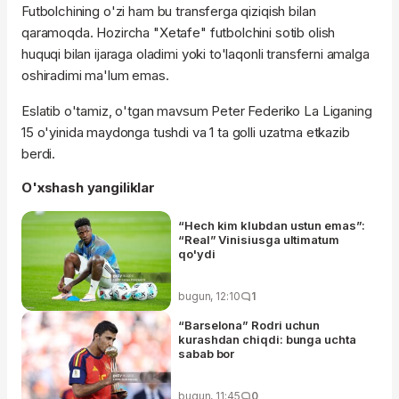
Futbolchining o'zi ham bu transferga qiziqish bilan
qaramoqda. Hozircha "Xetafe" futbolchini sotib olish
huquqi bilan ijaraga oladimi yoki to'laqonli transferni amalga
oshiradimi ma'lum emas.
Eslatib o'tamiz, o'tgan mavsum Peter Federiko La Liganing
15 o'yinida maydonga tushdi va 1 ta golli uzatma etkazib
berdi.
O'xshash yangiliklar
“Hech kim klubdan ustun emas”:
“Real” Vinisiusga ultimatum
qo'ydi
bugun, 12:10
1
“Barselona” Rodri uchun
kurashdan chiqdi: bunga uchta
sabab bor
bugun, 11:45
0