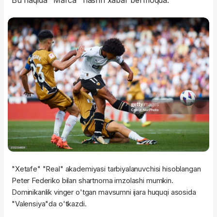
Bu haqida "Marca" nashri xabar bermoqda.
"Xetafe" "Real" akademiyasi tarbiyalanuvchisi hisoblangan
Peter Federiko bilan shartnoma imzolashi mumkin.
Dominikanlik vinger o'tgan mavsumni ijara huquqi asosida
"Valensiya"da o'tkazdi.