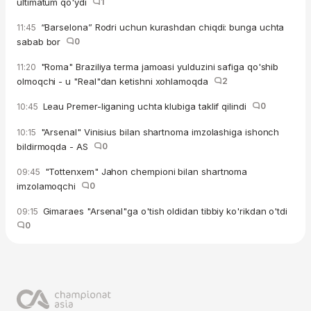
ultimatum qo'ydi
1
“Barselona” Rodri uchun kurashdan chiqdi: bunga uchta
11:45
sabab bor
0
"Roma" Braziliya terma jamoasi yulduzini safiga qo'shib
11:20
olmoqchi - u "Real"dan ketishni xohlamoqda
2
Leau Premer-liganing uchta klubiga taklif qilindi
0
10:45
"Arsenal" Vinisius bilan shartnoma imzolashiga ishonch
10:15
bildirmoqda - AS
0
"Tottenxem" Jahon chempioni bilan shartnoma
09:45
imzolamoqchi
0
Gimaraes "Arsenal"ga o'tish oldidan tibbiy ko'rikdan o'tdi
09:15
0