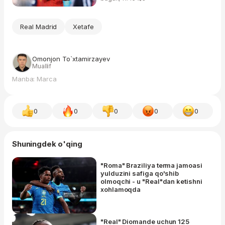
Real Madrid
Xetafe
Omonjon To`xtamirzayev
Muallif
Manba: Marca
0
0
0
0
0
Shuningdek o'qing
"Roma" Braziliya terma jamoasi
yulduzini safiga qo'shib
olmoqchi - u "Real"dan ketishni
xohlamoqda
"Real" Diomande uchun 125