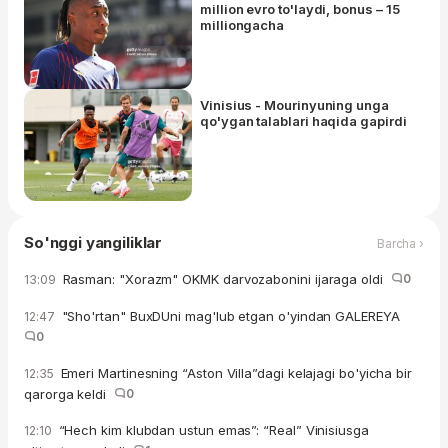
million evro to'laydi, bonus – 15
milliongacha
Vinisius - Mourinyuning unga
qo'ygan talablari haqida gapirdi
So'nggi yangiliklar
Barcha ›
Rasman: "Xorazm" OKMK darvozabonini ijaraga oldi
0
13:09
"Sho'rtan" BuxDUni mag'lub etgan o'yindan GALEREYA
12:47
0
Emeri Martinesning “Aston Villa”dagi kelajagi bo'yicha bir
12:35
qarorga keldi
0
“Hech kim klubdan ustun emas”: “Real” Vinisiusga
12:10