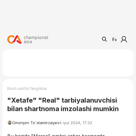
Ўз
/
Bosh sahifa
Yangiliklar
"Xetafe" "Real" tarbiyalanuvchisi
bilan shartnoma imzolashi mumkin
Omonjon To`xtamirzayev
4 iyul 2024, 17:32