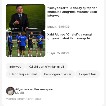
"Bunyodkor"ni qanday qutqarish
mumkin? Ulug'bek Mirzaev bilan
intervyu
bugun, 16:06
3
Xabi Alonso "Chelsi"da yangi
g'oyasini shakllantirmoqchi
10 iyul, 15:20
3
intervyu
Kelishilgan o'yinlar qiroli
Uilson Raj Perumal
kelishilgan o'yinlar
Ekspert fikri
Абдулвосит Бектемиров
Muallif
Manba: championat.asia