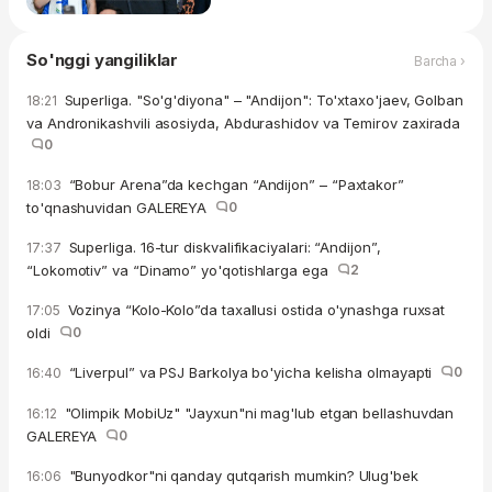
So'nggi yangiliklar
Barcha ›
Superliga. "So'g'diyona" – "Andijon": To'xtaxo'jaev, Golban
18:21
va Andronikashvili asosiyda, Abdurashidov va Temirov zaxirada
0
“Bobur Arena”da kechgan “Andijon” – “Paxtakor”
18:03
to'qnashuvidan GALEREYA
0
Superliga. 16-tur diskvalifikaciyalari: “Andijon”,
17:37
“Lokomotiv” va “Dinamo” yo'qotishlarga ega
2
Vozinya “Kolo-Kolo”da taxallusi ostida o'ynashga ruxsat
17:05
oldi
0
“Liverpul” va PSJ Barkolya bo'yicha kelisha olmayapti
0
16:40
"Olimpik MobiUz" "Jayxun"ni mag'lub etgan bellashuvdan
16:12
GALEREYA
0
"Bunyodkor"ni qanday qutqarish mumkin? Ulug'bek
16:06