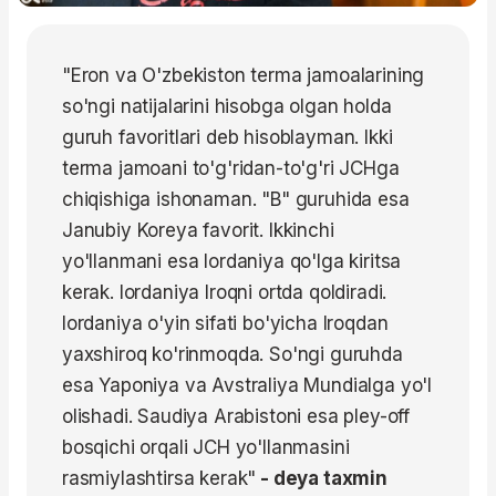
"Eron va O'zbekiston terma jamoalarining
so'ngi natijalarini hisobga olgan holda
guruh favoritlari deb hisoblayman. Ikki
terma jamoani to'g'ridan-to'g'ri JCHga
chiqishiga ishonaman. "B" guruhida esa
Janubiy Koreya favorit. Ikkinchi
yo'llanmani esa
Iordaniya
qo'lga kiritsa
kerak.
Iordaniya
Iroqni ortda qoldiradi.
Iordaniya
o'yin sifati bo'yicha Iroqdan
yaxshiroq ko'rinmoqda. So'ngi guruhda
esa Yaponiya va Avstraliya Mundialga yo'l
olishadi. Saudiya Arabistoni esa
pley
-
off
bosqichi orqali JCH yo'llanmasini
rasmiylashtirsa kerak"
- deya taxmin