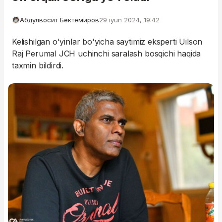
Абдулвосит Бектемиров
29 iyun 2024, 19:42
Kelishilgan o'yinlar bo'yicha saytimiz eksperti Uilson
Raj Perumal JCH uchinchi saralash bosqichi haqida
taxmin bildirdi.