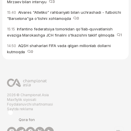
Mirzaev bilan intervyu
3
Alvares “Atletiko” rahbariyati bilan uchrashadi - futbolchi
15:40
"Barselona"ga o'tishni xohlamoqda
0
Infantino federatsiya tomonidan qo'llab-quvvatlanish
15:15
evaziga Marokashga JCH finalini o'tkazishni taklif qilmoqda
1
AQSH shaharlari FIFA vada qilgan millionlab dollarni
14:50
kutmoqda
0
2026 © Championat.Asia
Maxfiylik siyosati
Foydalanuvchi shartnomasi
Saytda reklama
Qora fon