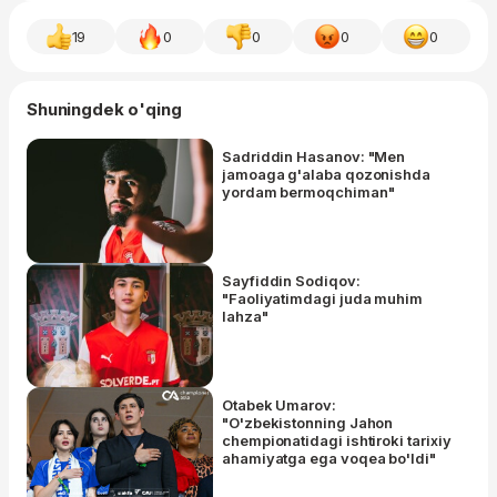
19
0
0
0
0
Shuningdek o'qing
Sadriddin Hasanov: "Men
jamoaga g'alaba qozonishda
yordam bermoqchiman"
Sayfiddin Sodiqov:
"Faoliyatimdagi juda muhim
lahza"
Otabek Umarov:
"O'zbekistonning Jahon
chempionatidagi ishtiroki tarixiy
ahamiyatga ega voqea bo'ldi"