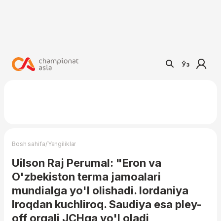
Ўз
/
Bosh sahifa
Yangiliklar
Uilson Raj Perumal: "Eron va
O'zbekiston terma jamoalari
mundialga yo'l olishadi. Iordaniya
Iroqdan kuchliroq. Saudiya esa pley-
off orqali JCHga yo'l oladi