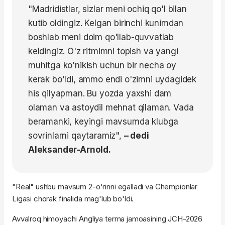
"Madridistlar, sizlar meni ochiq qo'l bilan
kutib oldingiz. Kelgan birinchi kunimdan
boshlab meni doim qo'llab-quvvatlab
keldingiz. O'z ritmimni topish va yangi
muhitga ko'nikish uchun bir necha oy
kerak bo'ldi, ammo endi o'zimni uydagidek
his qilyapman. Bu yozda yaxshi dam
olaman va astoydil mehnat qilaman. Vada
beramanki, keyingi mavsumda klubga
sovrinlarni qaytaramiz",
– dedi
Aleksander-Arnold.
"Real" ushbu mavsum 2-o'rinni egalladi va Chempionlar
Ligasi chorak finalida mag'lub bo'ldi.
Avvalroq himoyachi Angliya terma jamoasining JCH-2026