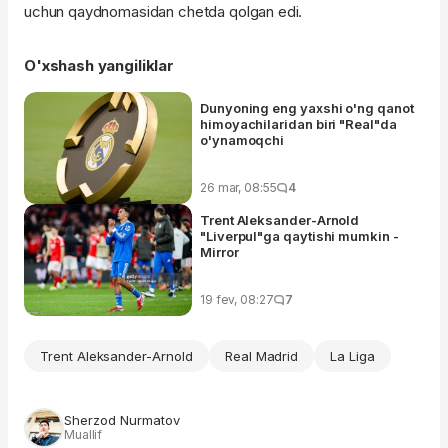
uchun qaydnomasidan chetda qolgan edi.
O'xshash yangiliklar
Dunyoning eng yaxshi o'ng qanot
himoyachilaridan biri "Real"da
o'ynamoqchi
26 mar, 08:55
4
Trent Aleksander-Arnold
"Liverpul"ga qaytishi mumkin -
Mirror
19 fev, 08:27
7
Trent Aleksander-Arnold
Real Madrid
La Liga
Sherzod Nurmatov
Muallif