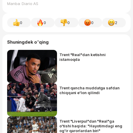
Manba: Diario AS
0
0
0
0
2
Shuningdek o'qing
Trent "Real"dan ketishni
istamoqda
Trent qancha muddatga safdan
chiqqani e'lon qilindi
Trent "Liverpul"dan "Real"ga
o'tishi haqida: "Hayotimdagi eng
og'ir qarorlardan biri"