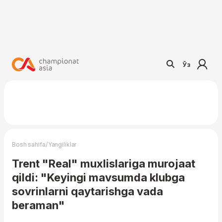
Ўз
/
Bosh sahifa
Yangiliklar
Trent "Real" muxlislariga murojaat
qildi: "Keyingi mavsumda klubga
sovrinlarni qaytarishga vada
beraman"