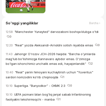
So'nggi yangiliklar
Barcha ›
"Manchester Yunayted" darvozaboni boshqa klubga o'tdi
12:58
0
"Real" yozda Aleksandr-Arnoldni sotish niyatida emas
0
12:20
Jahongir O'rozov JCH-2026 haqida: “Barcha o'yinlarda
11:43
mag'lub bo'lishimizga Kannavaro aybdor emas. O'zimizga
bo'lgan ishonchimiz unchalik emas edi, hayajonlandik”
2
"Real" yarim himoyani kuchaytirish uchun "Yuventus"
10:40
sardori nomzodini ko'rib chiqmoqda
1
Superliga. “Bunyodkor” - OKMK 2:3
0
10:10
UEFA jazmani bilan bog'liq janjal sabab Infantinoning
10:10
faoliyatini tekshirmoqchi - manba
1