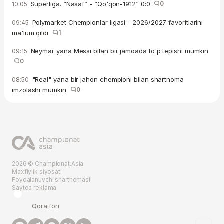
Superliga. “Nasaf” - “Qo'qon-1912“ 0:0
0
10:05
Polymarket Chempionlar ligasi - 2026/2027 favoritlarini
09:45
ma'lum qildi
1
Neymar yana Messi bilan bir jamoada to'p tepishi mumkin
09:15
0
"Real" yana bir jahon chempioni bilan shartnoma
08:50
imzolashi mumkin
0
2026 © Championat.Asia
Maxfiylik siyosati
Foydalanuvchi shartnomasi
Saytda reklama
Qora fon