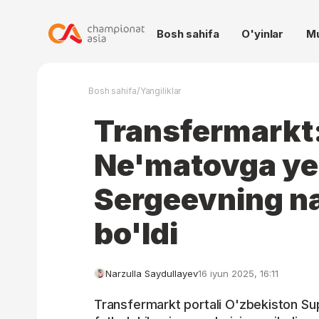
Bosh sahifa
O'yinlar
M
/
Bosh sahifa
Yangiliklar
Transfermarkt
Ne'matovga yet
Sergeevning nar
bo'ldi
Narzulla Saydullayev
16 iyun 2025, 16:11
Transfermarkt portali O'zbekiston Sup