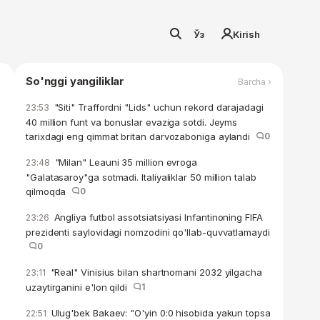
Ўз
Kirish
So'nggi yangiliklar
Barcha ›
"Siti" Traffordni "Lids" uchun rekord darajadagi
23:53
40 million funt va bonuslar evaziga sotdi. Jeyms
tarixdagi eng qimmat britan darvozaboniga aylandi
0
"Milan" Leauni 35 million evroga
23:48
"Galatasaroy"ga sotmadi. Italiyaliklar 50 million talab
qilmoqda
0
Angliya futbol assotsiatsiyasi Infantinoning FIFA
23:26
prezidenti saylovidagi nomzodini qo'llab-quvvatlamaydi
0
"Real" Vinisius bilan shartnomani 2032 yilgacha
23:11
uzaytirganini e'lon qildi
1
Ulug'bek Bakaev: "O'yin 0:0 hisobida yakun topsa
22:51