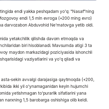
ytingida endi yakka peshqadam yo'q: "Nasaf"ning
 Mozgovoy endi 1,5 mln evroga (+200 ming evro)
ha darvozabon Abduvohid Ne'matovga yetib oldi.
nida yetakchilik qilishda davom etmoqda va
nchilaridan biri hisoblanadi. Mavsumda atigi 3 ta
voy maydon markazidagi poziciyasida ishonchli
hqarisidagi vaziyatlarini va yo'q qiladi va
v asta-sekin avvalgi darajasiga qaytmoqda (+200,
rkibida ikki yil o'ynamaganidan keyin hujumchi
omida yetishmagan to'purarlik sifatlarini yana
n narxning 1,5 barobarga oshishiga olib keldi.