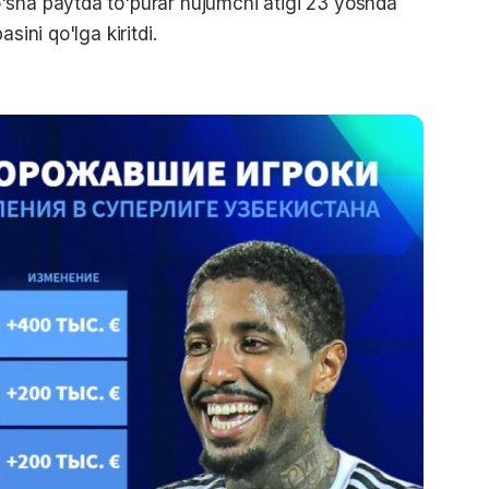
'sha paytda to'purar hujumchi atigi 23 yoshda
sini qo'lga kiritdi.