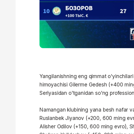
Yangilanishning eng qimmat o'yinchilar
himoyachisi Gilerme Gedesh (+400 ming e
Seriyasidan o'tganidan so'ng professional
Namangan klubining yana besh nafar vaki
Ruslanbek Jiyanov (+200, 600 ming evr
Alisher Odilov (+150, 600 ming evro), 