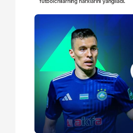
futbolchilarning narxlarini yangiladi.