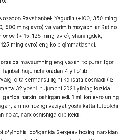
ro).
darvozabon Ravshanbek Yagudin (+100, 350 ming
0, 500 ming evro) va yarim himoyachilar Ratino
jonov (+115, 125 ming evro), shuningdek,
125 ming evro) eng ko'p qimmatlashdi.
 orasida mavsumning eng yaxshi to'purari Igor
Tajribali hujumchi oradan 4 yil o'tib
algi o'ta sermahsulligini ko'rsata boshladi (12
i marta 32 yoshli hujumchi 2021 yilning kuzida
lganida narxini oshirgan edi. 1 million evro uning
agan, ammo hozirgi vaziyat yoshi katta futbolchi
olat, narx oshishiga olib keldi.
i o'yinchisi bo'lganida Sergeev hozirgi narxidan