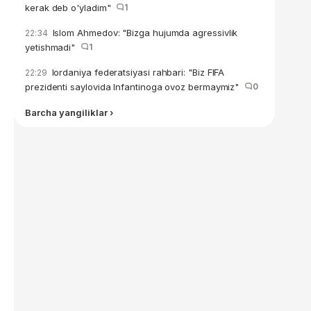
kerak deb o'yladim"
1
Islom Ahmedov: "Bizga hujumda agressivlik
22:34
yetishmadi"
1
Iordaniya federatsiyasi rahbari: "Biz FIFA
22:29
prezidenti saylovida Infantinoga ovoz bermaymiz"
0
Barcha yangiliklar ›