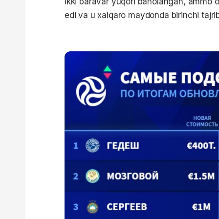
ikki baravar yuqori baholangan, ammo o
edi va u xalqaro maydonda birinchi tajriba