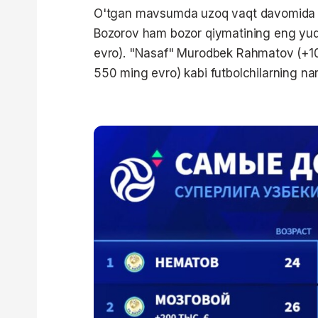
O'tgan mavsumda uzoq vaqt davomida b
Bozorov ham bozor qiymatining eng yuq
evro). "Nasaf" Murodbek Rahmatov (+10
550 ming evro) kabi futbolchilarning nar