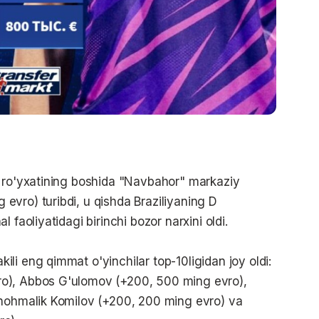
i ro'yxatining boshida "Navbahor" markaziy
vro) turibdi, u qishda Braziliyaning D
 faoliyatidagi birinchi bozor narxini oldi.
li eng qimmat o'yinchilar top-10ligidan joy oldi:
o), Abbos G'ulomov (+200, 500 ming evro),
Shohmalik Komilov (+200, 200 ming evro) va