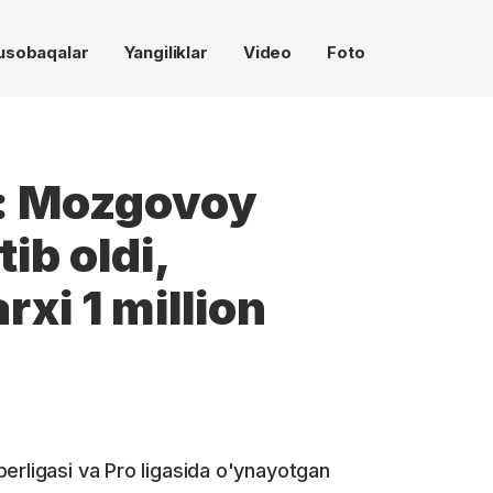
usobaqalar
Yangiliklar
Video
Foto
: Mozgovoy
ib oldi,
xi 1 million
erligasi va Pro ligasida o'ynayotgan