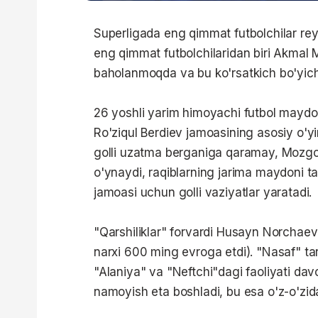
Superligada eng qimmat futbolchilar re
eng qimmat futbolchilaridan biri Akmal
baholanmoqda va bu ko'rsatkich bo'yic
26 yoshli yarim himoyachi futbol maydo
Ro'ziqul Berdiev jamoasining asosiy o'yi
golli uzatma berganiga qaramay, Mozgo
o'ynaydi, raqiblarning jarima maydoni tas
jamoasi uchun golli vaziyatlar yaratadi.
"Qarshiliklar" forvardi Husayn Norchae
narxi 600 ming evroga etdi). "Nasaf" ta
"Alaniya" va "Neftchi"dagi faoliyati dav
namoyish eta boshladi, bu esa o'z-o'zida