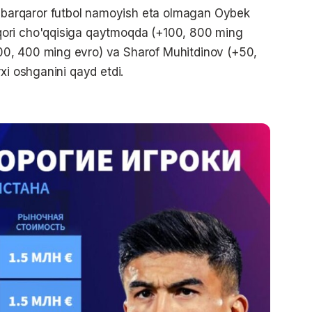
arqaror futbol namoyish eta olmagan Oybek
ori cho'qqisiga qaytmoqda (+100, 800 ming
0, 400 ming evro) va Sharof Muhitdinov (+50,
xi oshganini qayd etdi.