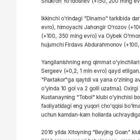
Shukron Yo'ldoshev (+150, 200 ming ev
Ikkinchi o'rindagi "Dinamo" tarkibida 
evro), himoyachi Jahongir O'rozov (+10
(+100, 350 ming evro) va Oybek O'rmon
hujumchi Firdavs Abdurahmonov (+100, 
Yangilanishning eng qimmat o'yinchilari
Sergeev (+0,2, 1 mln evro) qayd etilgan. 
"Paxtakor"ga qaytdi va yana o'zining avv
o'yinda 10 gol va 2 golli uzatma). Oxirg
Kustanayning "Tobol" klubi o'yinchisi bo'
faoliyatidagi eng yuqori cho'qqisi bo'lm
uchun kamdan-kam hollarda uchraydigan h
2016 yilda Xitoyning "Beyjing Goan" klub