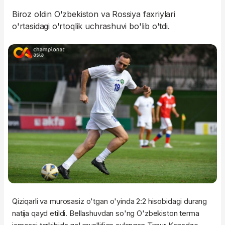
Biroz oldin O'zbekiston va Rossiya faxriylari
o'rtasidagi o'rtoqlik uchrashuvi bo'lib o'tdi.
Qiziqarli va murosasiz o'tgan o'yinda 2:2 hisobidagi durang
natija qayd etildi. Bellashuvdan so'ng O'zbekiston terma