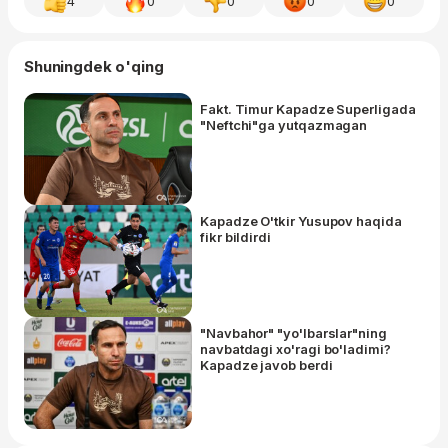
4
0
0
0
0
Shuningdek o'qing
Fakt. Timur Kapadze Superligada
"Neftchi"ga yutqazmagan
Kapadze O'tkir Yusupov haqida
fikr bildirdi
"Navbahor" "yo'lbarslar"ning
navbatdagi xo'ragi bo'ladimi?
Kapadze javob berdi