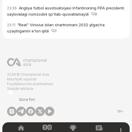
Angliya futbol assotsiatsiyasi Infantinoning FIFA prezidenti
23:26
saylovidagi nomzodini qo'llab-quvvatlamaydi
0
"Real" Vinisius bilan shartnomani 2032 yilgacha
23:11
uzaytirganini e'lon qildi
1
2026 © Championat.Asia
Maxfiylik siyosati
Foydalanuvchi shartnomasi
Saytda reklama
Qora fon
18+