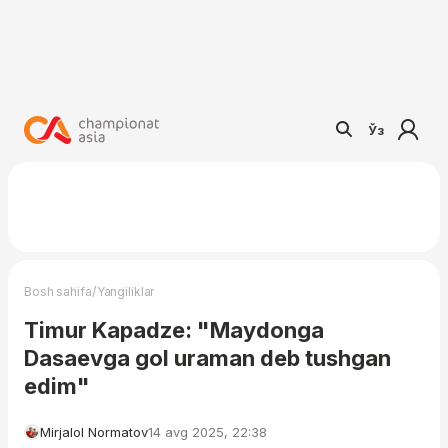
Ўз
/
Bosh sahifa
Yangiliklar
Timur Kapadze: "Maydonga
Dasaevga gol uraman deb tushgan
edim"
Mirjalol Normatov
14 avg 2025, 22:38