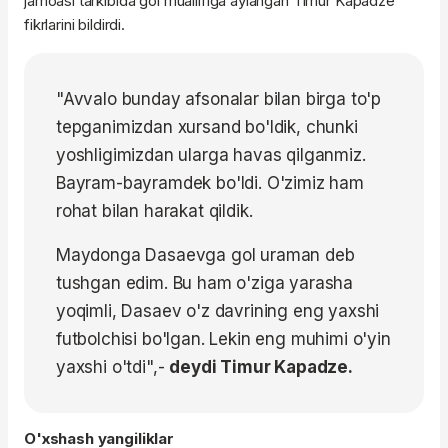
jamoasi tarkibida gol muallifiga aylangan Timur Kapadze
fikrlarini bildirdi.
"Avvalo bunday afsonalar bilan birga to'p
tepganimizdan xursand bo'ldik, chunki
yoshligimizdan ularga havas qilganmiz.
Bayram-bayramdek bo'ldi. O'zimiz ham
rohat bilan harakat qildik.
Maydonga Dasaevga gol uraman deb
tushgan edim. Bu ham o'ziga yarasha
yoqimli, Dasaev o'z davrining eng yaxshi
futbolchisi bo'lgan. Lekin eng muhimi o'yin
yaxshi o'tdi",-
deydi Timur Kapadze.
O'xshash yangiliklar