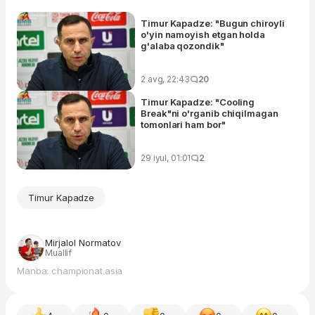
Timur Kapadze: "Bugun chiroyli
o'yin namoyish etgan holda
g'alaba qozondik"
2 avg, 22:43
20
Timur Kapadze: "Cooling
Break"ni o'rganib chiqilmagan
tomonlari ham bor"
29 iyul, 01:01
2
Timur Kapadze
Mirjalol Normatov
Muallif
Manba: championat.asia