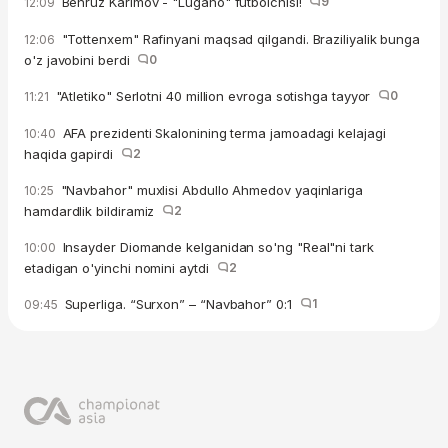
Behruz Karimov - "Lugano" futbolchisi!
9
12:09
"Tottenxem" Rafinyani maqsad qilgandi. Braziliyalik bunga
12:06
o'z javobini berdi
0
"Atletiko" Serlotni 40 million evroga sotishga tayyor
0
11:21
AFA prezidenti Skalonining terma jamoadagi kelajagi
10:40
haqida gapirdi
2
"Navbahor" muxlisi Abdullo Ahmedov yaqinlariga
10:25
hamdardlik bildiramiz
2
Insayder Diomande kelganidan so'ng "Real"ni tark
10:00
etadigan o'yinchi nomini aytdi
2
Superliga. “Surxon” – “Navbahor” 0:1
1
09:45