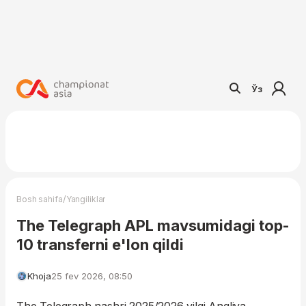
Ўз
/
Bosh sahifa
Yangiliklar
The Telegraph APL mavsumidagi top-
10 transferni e'lon qildi
Khoja
25 fev 2026, 08:50