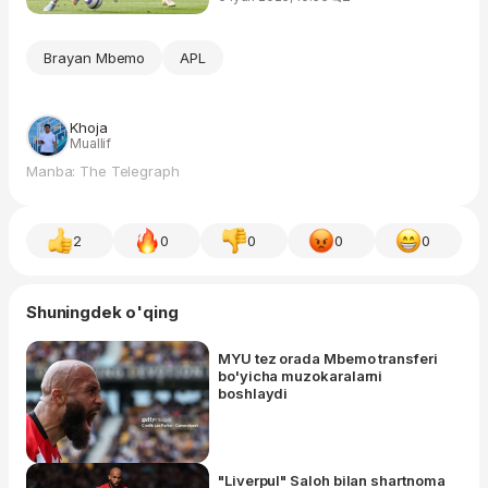
Brayan Mbemo
APL
Khoja
Muallif
Manba: The Telegraph
2
0
0
0
0
Shuningdek o'qing
MYU tez orada Mbemo transferi
bo'yicha muzokaralarni
boshlaydi
"Liverpul" Saloh bilan shartnoma