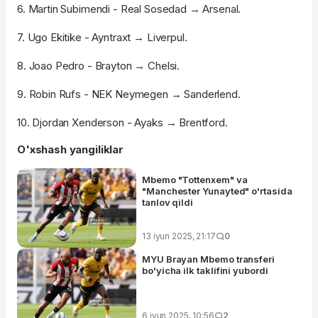
6. Martin Subimendi - Real Sosedad → Arsenal.
7. Ugo Ekitike - Ayntraxt → Liverpul.
8. Joao Pedro - Brayton → Chelsi.
9. Robin Rufs - NEK Neymegen → Sanderlend.
10. Djordan Xenderson - Ayaks → Brentford.
O'xshash yangiliklar
Mbemo "Tottenxem" va
"Manchester Yunayted" o'rtasida
tanlov qildi
13 iyun 2025, 21:17
0
MYU Brayan Mbemo transferi
bo'yicha ilk taklifini yubordi
6 iyun 2025, 10:56
2