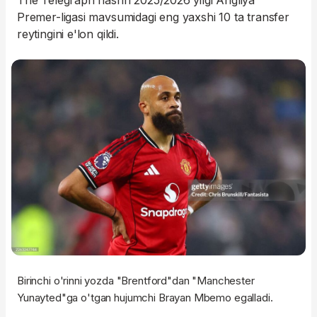
The Telegraph nashri 2025/2026 yilgi Angliya
Premer-ligasi mavsumidagi eng yaxshi 10 ta transfer
reytingini e'lon qildi.
Birinchi o'rinni yozda "Brentford"dan "Manchester
Yunayted"ga o'tgan hujumchi Brayan Mbemo egalladi.