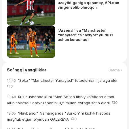
uzaytirilganiga qaramay, APLdan
vinger sotib olmoqchi
“Arsenal” va “Manchester
Yunayted” “Shaxtyor” yulduzi
uchun kurashadi
So'nggi yangiliklar
Barcha ›
"Selta" “Manchester Yunayted” futbolchisini ijaraga oldi
14:45
0
Ruli dushanba kuni "Man Siti"da tibbiy ko'rikdan o'tadi.
13:48
Klub "Marsel” darvozabonini 3,5 million evroga sotib oladi
0
"Navbahor" Namanganda "Surxon"ni kichik hisobda
13:05
mag'lub etgan o'yindan GALEREYA
0