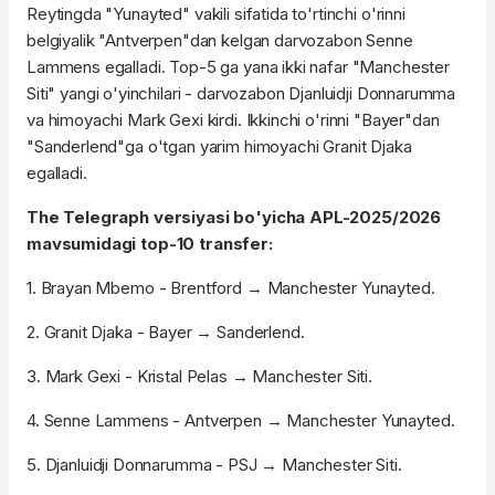
Reytingda "Yunayted" vakili sifatida to'rtinchi o'rinni
belgiyalik "Antverpen"dan kelgan darvozabon Senne
Lammens egalladi. Top-5 ga yana ikki nafar "Manchester
Siti" yangi o'yinchilari - darvozabon Djanluidji Donnarumma
va himoyachi Mark Gexi kirdi. Ikkinchi o'rinni "Bayer"dan
"Sanderlend"ga o'tgan yarim himoyachi Granit Djaka
egalladi.
The Telegraph versiyasi bo'yicha APL-2025/2026
mavsumidagi top-10 transfer:
1. Brayan Mbemo - Brentford → Manchester Yunayted.
2. Granit Djaka - Bayer → Sanderlend.
3. Mark Gexi - Kristal Pelas → Manchester Siti.
4. Senne Lammens - Antverpen → Manchester Yunayted.
5. Djanluidji Donnarumma - PSJ → Manchester Siti.