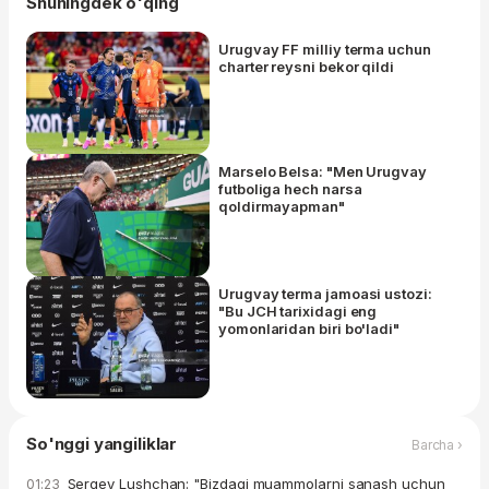
Shuningdek o'qing
Urugvay FF milliy terma uchun
charter reysni bekor qildi
Marselo Belsa: "Men Urugvay
futboliga hech narsa
qoldirmayapman"
Urugvay terma jamoasi ustozi:
"Bu JCH tarixidagi eng
yomonlaridan biri bo'ladi"
So'nggi yangiliklar
Barcha ›
Sergey Lushchan: "Bizdagi muammolarni sanash uchun
01:23