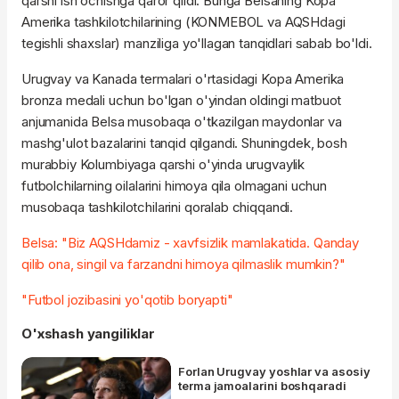
qarshi ish ochishga qaror qildi. Bunga Belsaning Kopa
Amerika tashkilotchilarining (KONMEBOL va AQSHdagi
tegishli shaxslar) manziliga yo'llagan tanqidlari sabab bo'ldi.
Urugvay va Kanada termalari o'rtasidagi Kopa Amerika
bronza medali uchun bo'lgan o'yindan oldingi matbuot
anjumanida Belsa musobaqa o'tkazilgan maydonlar va
mashg'ulot bazalarini tanqid qilgandi. Shuningdek, bosh
murabbiy Kolumbiyaga qarshi o'yinda urugvaylik
futbolchilarning oilalarini himoya qila olmagani uchun
musobaqa tashkilotchilarini qoralab chiqqandi.
Belsa: "Biz AQSHdamiz - xavfsizlik mamlakatida. Qanday
qilib ona, singil va farzandni himoya qilmaslik mumkin?"
"Futbol jozibasini yo'qotib boryapti"
O'xshash yangiliklar
Forlan Urugvay yoshlar va asosiy
terma jamoalarini boshqaradi