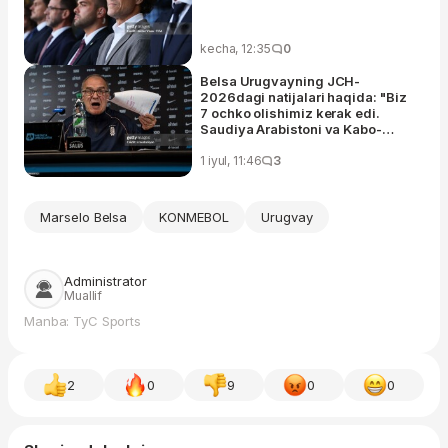
kecha, 12:35
0
Belsa Urugvayning JCH-
2026dagi natijalari haqida: "Biz
7 ochko olishimiz kerak edi.
Saudiya Arabistoni va Kabo-
Verde..."
1 iyul, 11:46
3
Marselo Belsa
KONMEBOL
Urugvay
Administrator
Muallif
Manba: TyC Sports
2
0
9
0
0