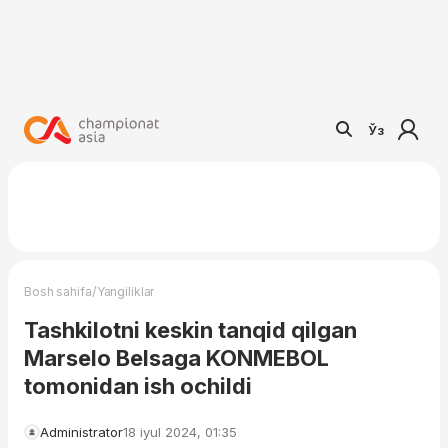
Ўз
/
Bosh sahifa
Yangiliklar
Tashkilotni keskin tanqid qilgan
Marselo Belsaga KONMEBOL
tomonidan ish ochildi
Administrator
18 iyul 2024, 01:35