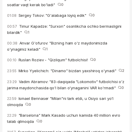
soatlar vaqt kerak bo'ladi"
0
Sergey Tokov: "G'alabaga loyiq edik"
0
01:08
Timur Kapadze: "Surxon" osonlikcha ochko bermasligini
00:57
bilardik"
1
Anvar G'ofurov: "Bizning ham o'z maydonimizda
00:38
o'ynagimiz keladi"
1
Ruslan Roziev - "Qizilqum" futbolchisi!
0
00:10
Mirko Yyelichich: "Dinamo" bizdan yaxshiroq o'ynadi"
2
23:55
Vadim Abramov: "83-daqiqada "Lokomotiv" futbolchisi o'z
23:29
jarima maydonchasida qo'l bilan o'ynaganini VAR ko'rmadi"
0
Ismael Bennaser "Milan"ni tark etdi, u Osiyo sari yo'l
22:59
olmoqda
0
"Barselona" Mark Kasado uchun kamida 40 million evro
22:29
talab qilmoqda
0