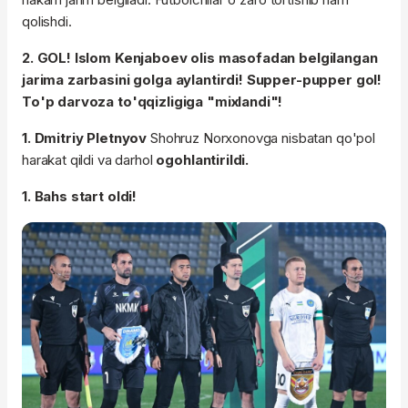
qolishdi.
2. GOL! Islom Kenjaboev olis masofadan belgilangan
jarima zarbasini golga aylantirdi! Supper-pupper gol!
To'p darvoza to'qqizligiga "mixlandi"!
1. Dmitriy Pletnyov
Shohruz Norxonovga nisbatan qo'pol
harakat qildi va darhol
ogohlantirildi.
1. Bahs start oldi!