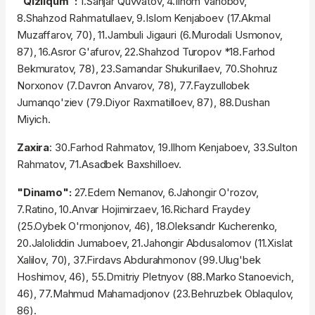
"Qizilqum":
1.Sanjar Quvvatov, 4.Ilhom Vahobov,
8.Shahzod Rahmatullaev, 9.Islom Kenjaboev (17.Akmal
Muzaffarov, 70), 11.Jambuli Jigauri (6.Murodali Usmonov,
87), 16.Asror G'afurov, 22.Shahzod Turopov *18.Farhod
Bekmuratov, 78), 23.Samandar Shukurillaev, 70.Shohruz
Norxonov (7.Davron Anvarov, 78), 77.Fayzullobek
Jumanqo'ziev (79.Diyor Raxmatilloev, 87), 88.Dushan
Miyich.
Zaxira
: 30.Farhod Rahmatov, 19.Ilhom Kenjaboev, 33.Sulton
Rahmatov, 71.Asadbek Baxshilloev.
"Dinamo":
27.Edem Nemanov, 6.Jahongir O'rozov,
7.Ratino, 10.Anvar Hojimirzaev, 16.Richard Fraydey
(25.Oybek O'rmonjonov, 46), 18.Oleksandr Kucherenko,
20.Jaloliddin Jumaboev, 21.Jahongir Abdusalomov (11.Xislat
Xalilov, 70), 37.Firdavs Abdurahmonov (99.Ulug'bek
Hoshimov, 46), 55.Dmitriy Pletnyov (88.Marko Stanoevich,
46), 77.Mahmud Mahamadjonov (23.Behruzbek Oblaqulov,
86).