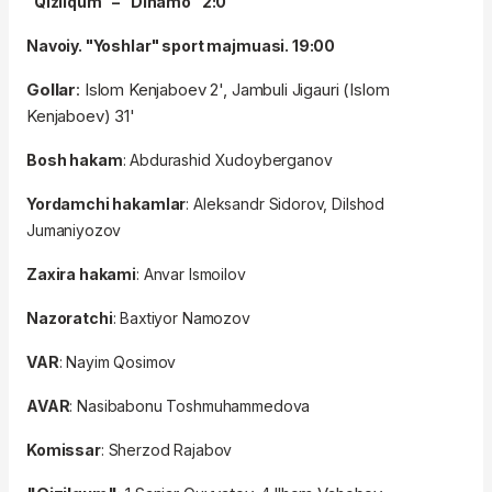
"Qizilqum" – "Dinamo" 2:0
Navoiy. "Yoshlar" sport majmuasi. 19:00
Gollar
: Islom Kenjaboev 2', Jambuli Jigauri (Islom
Kenjaboev) 31'
Bosh hakam
: Abdurashid Xudoyberganov
Yordamchi hakamlar
: Aleksandr Sidorov, Dilshod
Jumaniyozov
Zaxira hakami
: Anvar Ismoilov
Nazoratchi
: Baxtiyor Namozov
VAR
: Nayim Qosimov
AVAR
: Nasibabonu Toshmuhammedova
Komissar
: Sherzod Rajabov