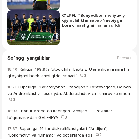
O'zPFL: “Bunyodkor” moliyaviy
qiyinchiliklar sabab Navoiyga
bora olmasligini ma'lum qildi
So'nggi yangiliklar
Barcha ›
Kakuta: “99,9% futbolchilar baxtsiz. Ular aslida nimani his
18:40
qilayotgani hech kimni qiziqtirmaydi”
0
Superliga. "So'g'diyona" – "Andijon": To'xtaxo'jaev, Golban
18:21
va Andronikashvili asosiyda, Abdurashidov va Temirov zaxirada
0
“Bobur Arena”da kechgan “Andijon” – “Paxtakor”
18:03
to'qnashuvidan GALEREYA
0
Superliga. 16-tur diskvalifikaciyalari: “Andijon”,
17:37
“Lokomotiv” va “Dinamo” yo'qotishlarga ega
2