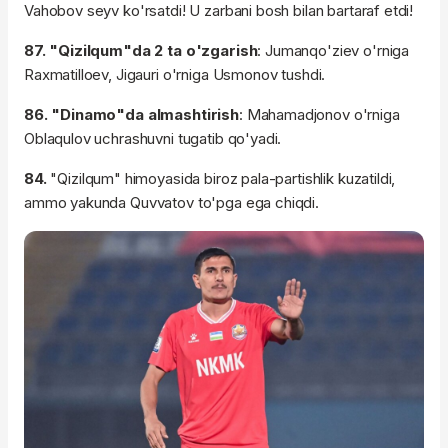
Vahobov seyv ko'rsatdi! U zarbani bosh bilan bartaraf etdi!
87. "Qizilqum"da 2 ta o'zgarish
: Jumanqo'ziev o'rniga
Raxmatilloev, Jigauri o'rniga Usmonov tushdi.
86. "Dinamo"da almashtirish
: Mahamadjonov o'rniga
Oblaqulov uchrashuvni tugatib qo'yadi.
84.
"Qizilqum" himoyasida biroz pala-partishlik kuzatildi,
ammo yakunda Quvvatov to'pga ega chiqdi.