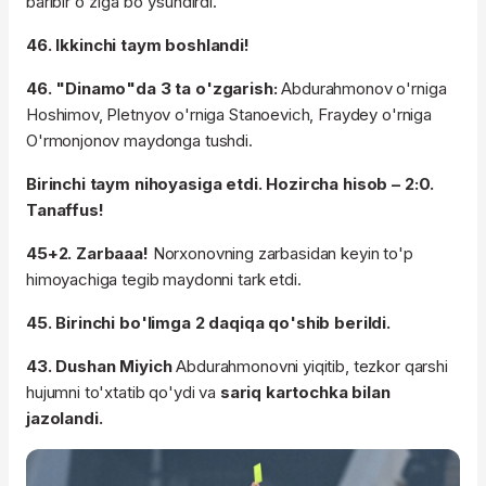
baribir o'ziga bo'ysundirdi.
46. Ikkinchi taym boshlandi!
46. "Dinamo"da 3 ta o'zgarish:
Abdurahmonov o'rniga
Hoshimov, Pletnyov o'rniga Stanoevich, Fraydey o'rniga
O'rmonjonov maydonga tushdi.
Birinchi taym nihoyasiga etdi. Hozircha hisob – 2:0.
Tanaffus!
45+2. Zarbaaa!
Norxonovning zarbasidan keyin to'p
himoyachiga tegib maydonni tark etdi.
45. Birinchi bo'limga 2 daqiqa qo'shib berildi.
43. Dushan Miyich
Abdurahmonovni yiqitib, tezkor qarshi
hujumni to'xtatib qo'ydi va
sariq kartochka bilan
jazolandi.