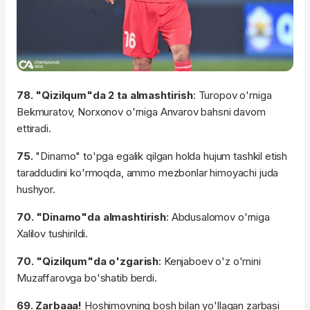
78. "Qizilqum"da 2 ta almashtirish
: Turopov o'rniga
Bekmuratov, Norxonov o'rniga Anvarov bahsni davom
ettiradi.
75.
"Dinamo" to'pga egalik qilgan holda hujum tashkil etish
taraddudini ko'rmoqda, ammo mezbonlar himoyachi juda
hushyor.
70. "Dinamo"da almashtirish
: Abdusalomov o'rniga
Xalilov tushirildi.
70. "Qizilqum"da o'zgarish
: Kenjaboev o'z o'rnini
Muzaffarovga bo'shatib berdi.
69. Zarbaaa!
Hoshimovning bosh bilan yo'llagan zarbasi