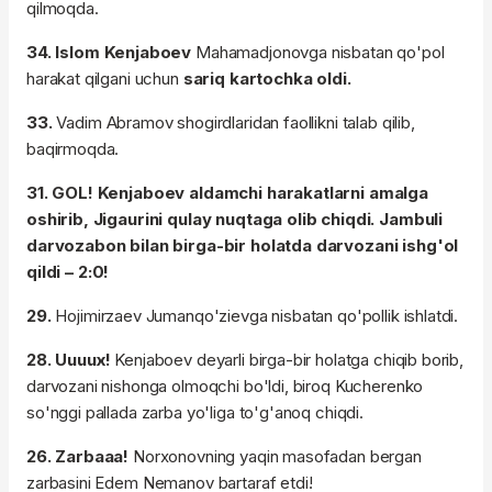
qilmoqda.
34. Islom Kenjaboev
Mahamadjonovga nisbatan qo'pol
harakat qilgani uchun
sariq kartochka oldi.
33.
Vadim Abramov shogirdlaridan faollikni talab qilib,
baqirmoqda.
31. GOL! Kenjaboev aldamchi harakatlarni amalga
oshirib, Jigaurini qulay nuqtaga olib chiqdi. Jambuli
darvozabon bilan birga-bir holatda darvozani ishg'ol
qildi – 2:0!
29.
Hojimirzaev Jumanqo'zievga nisbatan qo'pollik ishlatdi.
28. Uuuux!
Kenjaboev deyarli birga-bir holatga chiqib borib,
darvozani nishonga olmoqchi bo'ldi, biroq Kucherenko
so'nggi pallada zarba yo'liga to'g'anoq chiqdi.
26. Zarbaaa!
Norxonovning yaqin masofadan bergan
zarbasini Edem Nemanov bartaraf etdi!