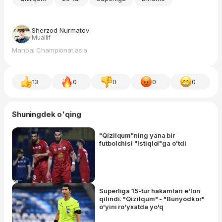
Sherzod Nurmatov
Muallif
Manba: Championat.asia
13
0
0
0
0
Shuningdek o'qing
"Qizilqum"ning yana bir
futbolchisi "Istiqlol"ga o'tdi
Superliga 15-tur hakamlari e'lon
qilindi. "Qizilqum" - "Bunyodkor"
o'yini ro'yxatda yo'q