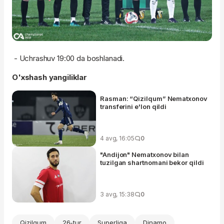
- Uchrashuv 19:00 da boshlanadi.
O'xshash yangiliklar
Rasman: “Qizilqum” Nematxonov
transferini e'lon qildi
4 avg, 16:05
0
"Andijon" Nematxonov bilan
tuzilgan shartnomani bekor qildi
3 avg, 15:38
0
Qizilqum
26-tur
Superliga
Dinamo