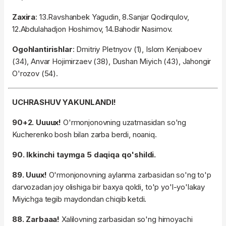
Zaxira
: 13.Ravshanbek Yagudin, 8.Sanjar Qodirqulov,
12.Abdulahadjon Hoshimov, 14.Bahodir Nasimov.
Ogohlantirishlar
: Dmitriy Pletnyov (1), Islom Kenjaboev
(34), Anvar Hojimirzaev (38), Dushan Miyich (43), Jahongir
O'rozov (54).
UCHRASHUV YAKUNLANDI!
90+2. Uuuux!
O'rmonjonovning uzatmasidan so'ng
Kucherenko bosh bilan zarba berdi, noaniq.
90. Ikkinchi taymga 5 daqiqa qo'shildi.
89. Uuux!
O'rmonjonovning aylanma zarbasidan so'ng to'p
darvozadan joy olishiga bir baxya qoldi, to'p yo'l-yo'lakay
Miyichga tegib maydondan chiqib ketdi.
88. Zarbaaa!
Xalilovning zarbasidan so'ng himoyachi