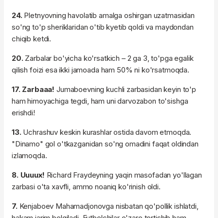
24.
Pletnyovning havolatib amalga oshirgan uzatmasidan
so'ng to'p sheriklaridan o'tib kyetib qoldi va maydondan
chiqib ketdi.
20.
Zarbalar bo'yicha ko'rsatkich – 2 ga 3, to'pga egalik
qilish foizi esa ikki jamoada ham 50% ni ko'rsatmoqda.
17. Zarbaaa!
Jumaboevning kuchli zarbasidan keyin to'p
ham himoyachiga tegdi, ham uni darvozabon to'sishga
erishdi!
13.
Uchrashuv keskin kurashlar ostida davom etmoqda.
"Dinamo" gol o'tkazganidan so'ng omadini faqat oldindan
izlamoqda.
8. Uuuux!
Richard Fraydeyning yaqin masofadan yo'llagan
zarbasi o'ta xavfli, ammo noaniq ko'rinish oldi.
7.
Kenjaboev Mahamadjonovga nisbatan qo'pollik ishlatdi,
hakam jarim belgiladi. Futbolchilar o'zaro tortishib ham