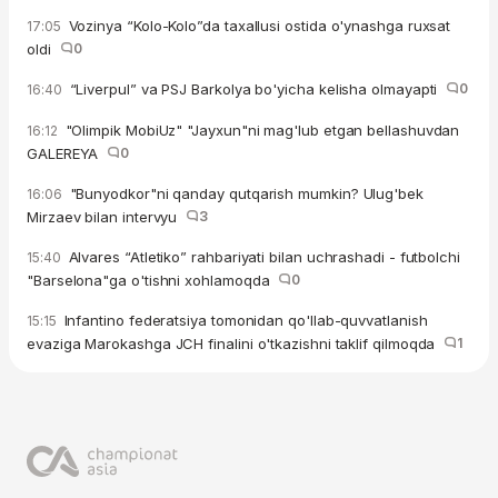
Vozinya “Kolo-Kolo”da taxallusi ostida o'ynashga ruxsat
17:05
oldi
0
“Liverpul” va PSJ Barkolya bo'yicha kelisha olmayapti
0
16:40
"Olimpik MobiUz" "Jayxun"ni mag'lub etgan bellashuvdan
16:12
GALEREYA
0
"Bunyodkor"ni qanday qutqarish mumkin? Ulug'bek
16:06
Mirzaev bilan intervyu
3
Alvares “Atletiko” rahbariyati bilan uchrashadi - futbolchi
15:40
"Barselona"ga o'tishni xohlamoqda
0
Infantino federatsiya tomonidan qo'llab-quvvatlanish
15:15
evaziga Marokashga JCH finalini o'tkazishni taklif qilmoqda
1