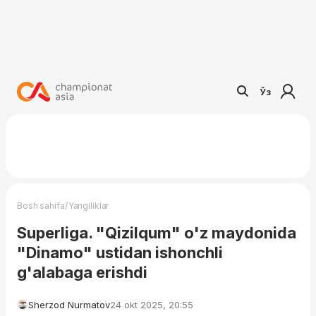
Ўз
/
Bosh sahifa
Yangiliklar
Superliga. "Qizilqum" o'z maydonida
"Dinamo" ustidan ishonchli
g'alabaga erishdi
Sherzod Nurmatov
24 okt 2025, 20:55