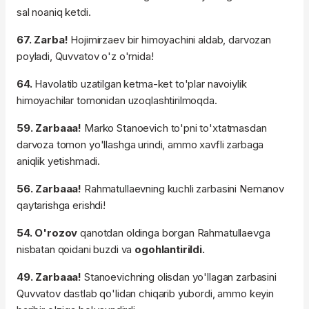
sal noaniq ketdi.
67. Zarba!
Hojimirzaev bir himoyachini aldab, darvozan
poyladi, Quvvatov o'z o'rnida!
64.
Havolatib uzatilgan ketma-ket to'plar navoiylik
himoyachilar tomonidan uzoqlashtirilmoqda.
59. Zarbaaa!
Marko Stanoevich to'pni to'xtatmasdan
darvoza tomon yo'llashga urindi, ammo xavfli zarbaga
aniqlik yetishmadi.
56. Zarbaaa!
Rahmatullaevning kuchli zarbasini Nemanov
qaytarishga erishdi!
54. O'rozov
qanotdan oldinga borgan Rahmatullaevga
nisbatan qoidani buzdi va
ogohlantirildi.
49. Zarbaaa!
Stanoevichning olisdan yo'llagan zarbasini
Quvvatov dastlab qo'lidan chiqarib yubordi, ammo keyin