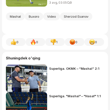
3 avg, 03:05
0
Mashal
Buxoro
Video
Sherzod Esanov
0
0
1
0
0
Shuningdek o'qing
Superliga. OKMK – “Mashal” 2:1
Superliga. "Mashal" – "Nasaf" 1:1