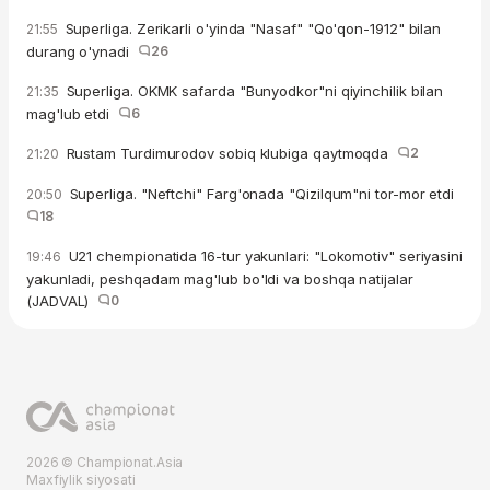
Superliga. Zerikarli o'yinda "Nasaf" "Qo'qon-1912" bilan
21:55
durang o'ynadi
26
Superliga. OKMK safarda "Bunyodkor"ni qiyinchilik bilan
21:35
mag'lub etdi
6
Rustam Turdimurodov sobiq klubiga qaytmoqda
2
21:20
Superliga. "Neftchi" Farg'onada "Qizilqum"ni tor-mor etdi
20:50
18
U21 chempionatida 16-tur yakunlari: "Lokomotiv" seriyasini
19:46
yakunladi, peshqadam mag'lub bo'ldi va boshqa natijalar
(JADVAL)
0
2026 © Championat.Asia
Maxfiylik siyosati