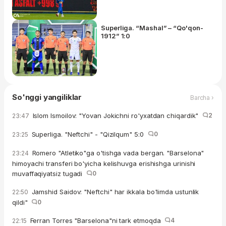
Superliga. “Mashal” – “Qo'qon-
1912” 1:0
So'nggi yangiliklar
Barcha ›
Islom Ismoilov: "Yovan Jokichni ro'yxatdan chiqardik"
2
23:47
Superliga. "Neftchi" - "Qizilqum" 5:0
0
23:25
Romero "Atletiko"ga o'tishga vada bergan. "Barselona"
23:24
himoyachi transferi bo'yicha kelishuvga erishishga urinishi
muvaffaqiyatsiz tugadi
0
Jamshid Saidov: "Neftchi" har ikkala bo'limda ustunlik
22:50
qildi"
0
Ferran Torres "Barselona"ni tark etmoqda
4
22:15