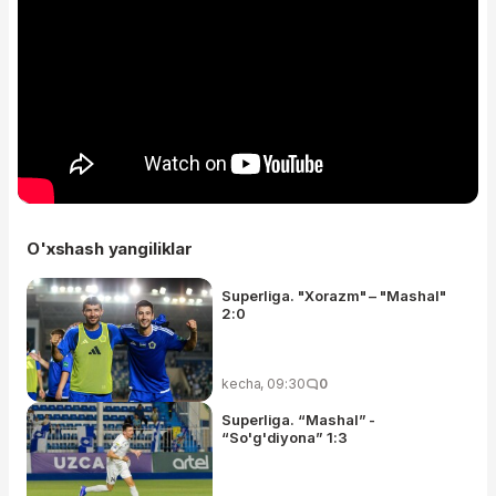
O'xshash yangiliklar
Superliga. "Xorazm" – "Mashal"
2:0
kecha, 09:30
0
Superliga. “Mashal” -
“So'g'diyona” 1:3