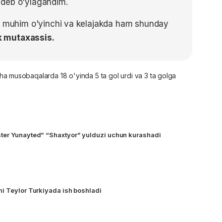
 deb o'ylagandim.
muhim o'yinchi va kelajakda ham shunday
k mutaxassis.
a musobaqalarda 18 o'yinda 5 ta gol urdi va 3 ta golga
ter Yunayted” “Shaxtyor” yulduzi uchun kurashadi
APL sobiq hakami Entoni Teylor Turkiyada ish boshladi