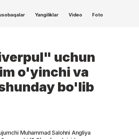
usobaqalar
Yangiliklar
Video
Foto
Liverpul" uchun
m o'yinchi va
shunday bo'lib
 hujumchi Muhammad Salohni Angliya