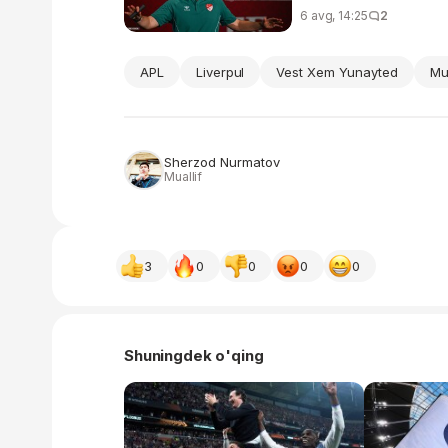
6 avg, 14:25
2
APL
Liverpul
Vest Xem Yunayted
Mu
Sherzod Nurmatov
Muallif
3
0
0
0
0
Shuningdek o'qing