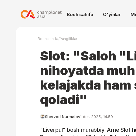
Bosh sahifa
O'yinlar
M
/
Bosh sahifa
Yangiliklar
Slot: "Saloh "
nihoyatda muhi
kelajakda ham 
qoladi"
Sherzod Nurmatov
1 dek 2025, 14:59
"Liverpul" bosh murabbiyi Arne Slot