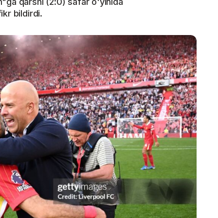
"ga qarshi (2:0) safar o'yinida
r bildirdi.