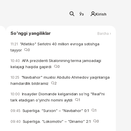
Ўз
Kirish
So'nggi yangiliklar
Barcha ›
"Atletiko" Serlotni 40 million evroga sotishga
11:21
tayyor
0
AFA prezidenti Skalonining terma jamoadagi
10:40
kelajagi haqida gapirdi
0
"Navbahor" muxlisi Abdullo Ahmedov yaqinlariga
10:25
hamdardlik bildiramiz
2
Insayder Diomande kelganidan so'ng "Real"ni
10:00
tark etadigan o'yinchi nomini aytdi
1
Superliga. “Surxon” – “Navbahor” 0:1
1
09:45
Superliga. “Lokomotiv” – “Dinamo” 2:1
0
09:40