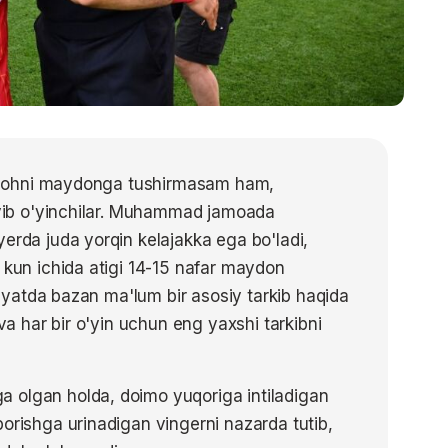
 Salohni maydonga tushirmasam ham,
joyib o'yinchilar. Muhammad jamoada
yerda juda yorqin kelajakka ega bo'ladi,
0 kun ichida atigi 14-15 nafar maydon
aziyatda bazan ma'lum bir asosiy tarkib haqida
 va har bir o'yin uchun eng yaxshi tarkibni
 olgan holda, doimo yuqoriga intiladigan
borishga urinadigan vingerni nazarda tutib,