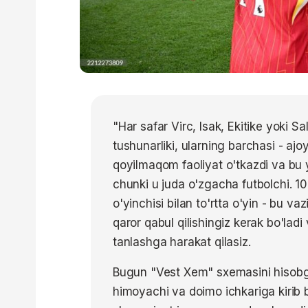
"Har safar Virc, Isak, Ekitike yoki
tushunarliki, ularning barchasi - a
qoyilmaqom faoliyat o'tkazdi va bu 
chunki u juda o'zgacha futbolchi. 1
o'yinchisi bilan to'rtta o'yin - bu v
qaror qabul qilishingiz kerak bo'ladi
tanlashga harakat qilasiz.
Bugun "Vest Xem" sxemasini hisobga
himoyachi va doimo ichkariga kirib 