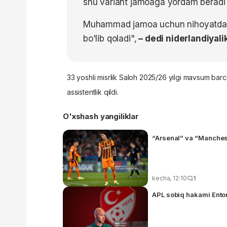
shu variant jamoaga yordam beradi
Muhammad jamoa uchun nihoyatda 
bo'lib qoladi",
– dedi niderlandiyali
33 yoshli misrlik Saloh
2025/26 yilgi mavsum barch
assistentlik qildi.
O'xshash yangiliklar
“Arsenal” va “Manches
kecha, 12:10
1