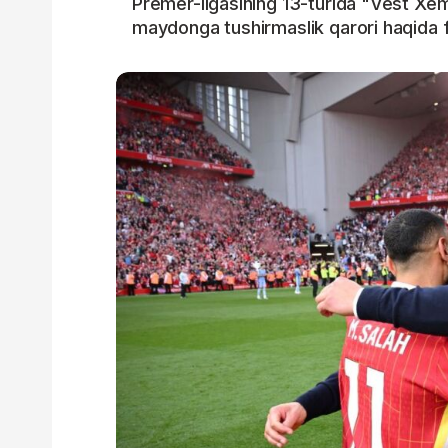
Premer-ligasining 13-turida "Vest Xem
maydonga tushirmaslik qarori haqida fik