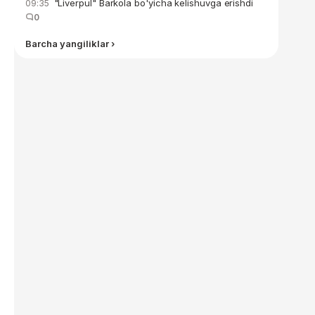
"Liverpul" Barkola bo'yicha kelishuvga erishdi
09:35
0
Barcha yangiliklar ›