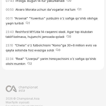
Proliga. Bugun 14-tur yakunlanadi
0
07:43
Alvaro Morata uchun da'vogarlar ma'lum
1
00:50
"Arsenal" "Yuventus" yulduzini o'z safiga qo'shib olishga
00:11
yaqin turibdi
1
Reshford MYUda 14-raqamni oladi. Agar top-klubdan
23:43
taklif kelmasa, hujumchi jamoada qoladi
0
"Chelsi" o'z futbolchisini "Komo"ga 30+6 million evro va
23:10
qayta sotishda foiz evaziga sotdi
0
"Real" "Liverpul” yarim himoyachisini o'z safiga qo'shib
22:34
olishi mumkin
2
2026 © Championat.Asia
Maxfiylik siyosati