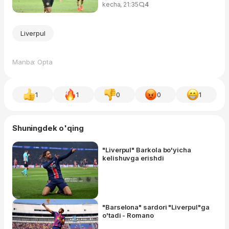
kecha, 21:35
4
Liverpul
Manba: Opta
1
1
0
0
1
Shuningdek o'qing
"Liverpul" Barkola bo'yicha
kelishuvga erishdi
"Barselona" sardori "Liverpul"ga
o'tadi - Romano