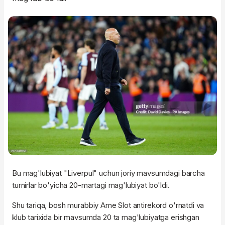
Bu mag'lubiyat "Liverpul" uchun joriy mavsumdagi barcha
turnirlar bo'yicha 20-martagi mag'lubiyat bo'ldi.
Shu tariqa, bosh murabbiy Arne Slot antirekord o'rnatdi va
klub tarixida bir mavsumda 20 ta mag'lubiyatga erishgan