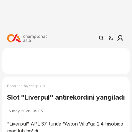
Ўз
/
Bosh sahifa
Yangiliklar
Slot "Liverpul" antirekordini yangiladi
16 may 2026, 09:05
"Liverpul" APL 37-turida "Aston Villa"ga 2:4 hisobida
mag'lub bo'ldi.