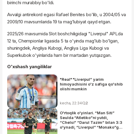
birinchi murabbiy bo'ldi.
Avvalgi antirekord egasi Rafael Benites bo'lib, u 2004/05 va
2009/10 mavsumlarida 19 ta mag'lubiyat qayd etgan.
2025/26 mavsumida Slot boshchiligidagi "Liverpul" APLda
12 ta, Chempionlar ligasida 5 ta o'yinda mag'lub bo'lgan,
shuningdek, Angliya Kubogi, Angliya Liga Kubogi va
Superkubok o'yinlarida ham bir martadan yutqazgan.
O'xshash yangiliklar
"Real" "Liverpul” yarim
himoyachisini o'z safiga qo'shib
olishi mumkin
kecha, 22:34
2
O'rtoqlik o'yinlari. “Man Siti”
Seulda “Atletiko”ni yutdi,
“Chelsi” “Darul Tazim” bilan 3:3
o'ynadi, “Liverpul” “Monako”ga
imkoniyatni boy berdi