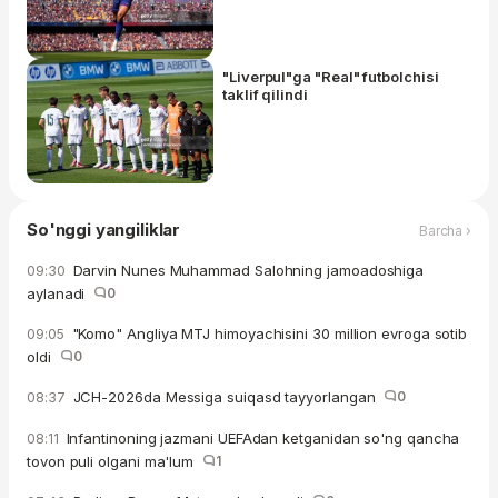
"Liverpul"ga "Real" futbolchisi
taklif qilindi
So'nggi yangiliklar
Barcha ›
Darvin Nunes Muhammad Salohning jamoadoshiga
09:30
aylanadi
0
"Komo" Angliya MTJ himoyachisini 30 million evroga sotib
09:05
oldi
0
JCH-2026da Messiga suiqasd tayyorlangan
0
08:37
Infantinoning jazmani UEFAdan ketganidan so'ng qancha
08:11
tovon puli olgani ma'lum
1