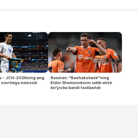
 - JCH-2026ning eng
Rasman: “Bashakshexir”ning
li sovriniga nomzod
Eldor Shomurodovni sotib olish
bo'yicha bandi faollashdi