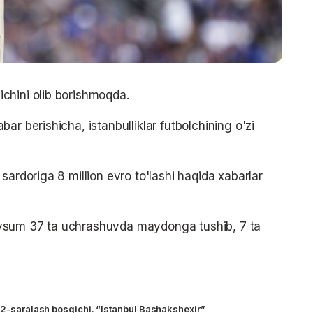
chini olib borishmoqda.
ar berishicha, istanbulliklar futbolchining o'zi
sardoriga 8 million evro to'lashi haqida xabarlar
vsum 37 ta uchrashuvda maydonga tushib, 7 ta
. 2-saralash bosqichi. “Istanbul Bashakshexir”