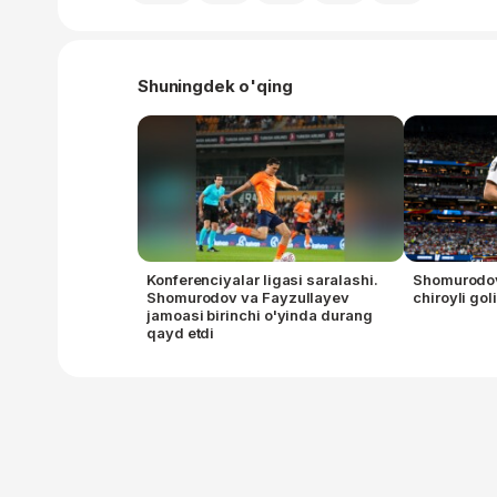
Shuningdek o'qing
Konferenciyalar ligasi saralashi.
Shomurodov
Shomurodov va Fayzullayev
chiroyli go
jamoasi birinchi o'yinda durang
qayd etdi