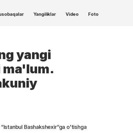
usobaqalar
Yangiliklar
Video
Foto
ng yangi
i ma'lum.
akuniy
“Istanbul Bashakshexir“ga o'tishga