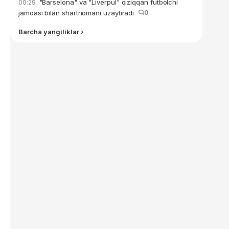
"Barselona" va "Liverpul" qiziqqan futbolchi
00:29
jamoasi bilan shartnomani uzaytiradi
0
Barcha yangiliklar ›