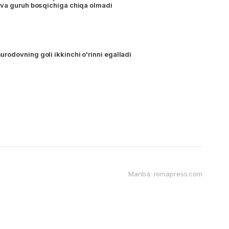
 va guruh bosqichiga chiqa olmadi
odovning goli ikkinchi o'rinni egalladi
Manba: romapress.com