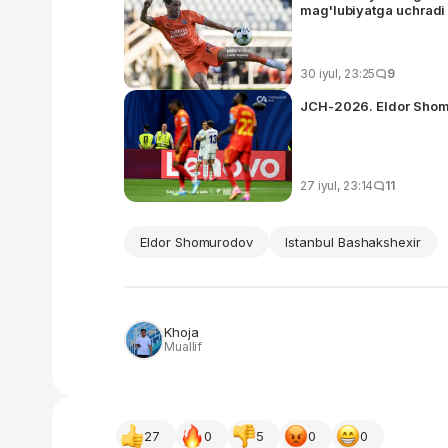
mag'lubiyatga uchradi
30 iyul, 23:25
9
JCH-2026. Eldor Shomur
27 iyul, 23:14
11
Eldor Shomurodov
Istanbul Bashakshexir
Khoja
Muallif
27
0
5
0
0