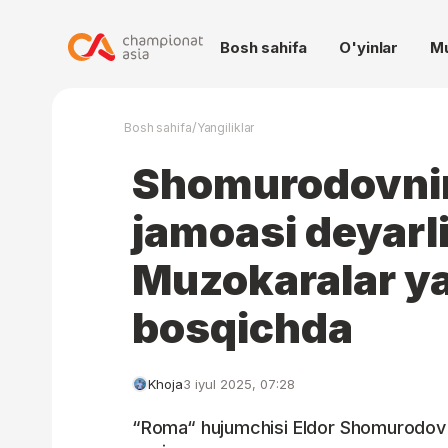
Bosh sahifa
O'yinlar
M
/
Bosh sahifa
Yangiliklar
Shomurodovni
jamoasi deyarl
Muzokaralar y
bosqichda
Khoja
3 iyul 2025, 07:28
“Roma“ hujumchisi Eldor Shomurodov 