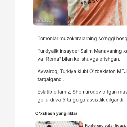
Tomonlar muzokaralarning so'nggi bosqi
Turkiyalik insayder Salim Manavaning xab
va “Roma“ bilan kelishuvga erishgan.
Avvalroq, Turkiya klubi O'zbekiston MTJ 
tarqalgandi.
Eslatib o'tamiz, Shomurodov o'tgan ma
gol urdi va 5 ta golga assistlik qilgandi.
O'xshash yangiliklar
Konferenciyalar ligasi