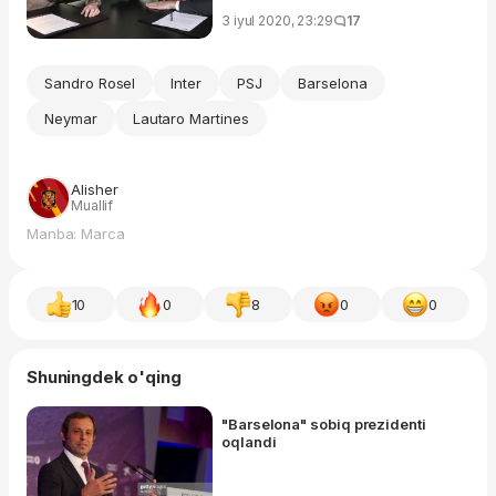
3 iyul 2020, 23:29
17
Sandro Rosel
Inter
PSJ
Barselona
Neymar
Lautaro Martines
Alisher
Muallif
Manba: Marca
10
0
8
0
0
Shuningdek o'qing
"Barselona" sobiq prezidenti
oqlandi