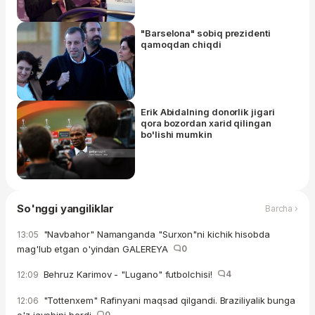
"Barselona" sobiq prezidenti
qamoqdan chiqdi
Erik Abidalning donorlik jigari
qora bozordan xarid qilingan
bo'lishi mumkin
So'nggi yangiliklar
Barcha ›
"Navbahor" Namanganda "Surxon"ni kichik hisobda
13:05
mag'lub etgan o'yindan GALEREYA
0
Behruz Karimov - "Lugano" futbolchisi!
4
12:09
"Tottenxem" Rafinyani maqsad qilgandi. Braziliyalik bunga
12:06
o'z javobini berdi
0