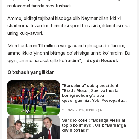
mukammal tarzda mos tushadi.
Ammo, oldingi tajribani hisobga olib Neymar bilan ikki xil
shartnoma tuzardim: birinchisi sport borasida, ikkinchisi esa
uning xulq-atvori.
Men Lautaroni 111 million evroga xarid qilmagan bo'lardim,
ammo ikki o'yinchini bitimga qo'shishga urinib ko'rardim. Bu
qiyin, ammo harakat qilib ko'rardim",
- deydi Rossel.
O'xshash yangiliklar
"Barselona" sobiq prezidenti:
"Bizda Messi, Xavi va Inesta
borligi uchun g'alaba
qozonganmiz. Yoki Yevropada
ham Negreyra g'alaba qozonib
berganmi?"
23 dek 2025, 01:05
41
Sandro Rosel: “Boshqa Messini
topib bo'lmaydi. Usiz “Barsa”ga
qiyin bo'ladi”