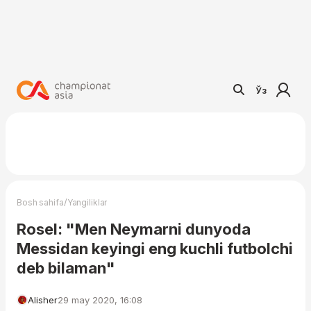
Ўз
/
Bosh sahifa
Yangiliklar
Rosel: "Men Neymarni dunyoda
Messidan keyingi eng kuchli futbolchi
deb bilaman"
Alisher
29 may 2020, 16:08