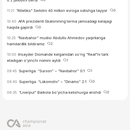
"Atletiko" Serlotni 40 million evroga sotishga tayyor
0
11:21
AFA prezidenti Skalonining terma jamoadagi kelajagi
10:40
haqida gapirdi
0
"Navbahor" muxlisi Abdullo Ahmedov yaqinlariga
10:25
hamdardlik bildiramiz
2
Insayder Diomande kelganidan so'ng "Real"ni tark
10:00
etadigan o'yinchi nomini aytdi
1
Superliga. “Surxon” – “Navbahor” 0:1
1
09:45
Superliga. “Lokomotiv” – “Dinamo” 2:1
0
09:40
"Liverpul" Barkola bo'yicha kelishuvga erishdi
0
09:35