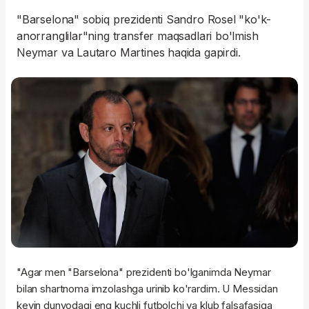
"Barselona" sobiq prezidenti Sandro Rosel "ko'k-
anorranglilar"ning transfer maqsadlari bo'lmish
Neymar va Lautaro Martines haqida gapirdi.
"Agar men "Barselona" prezidenti bo'lganimda Neymar
bilan shartnoma imzolashga urinib ko'rardim. U Messidan
keyin dunyodagi eng kuchli futbolchi va klub falsafasiga