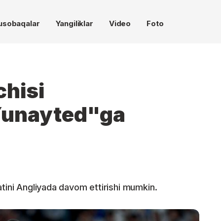
usobaqalar
Yangiliklar
Video
Foto
hisi
Yunayted"ga
atini Angliyada davom ettirishi mumkin.