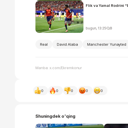
Flik va Yamal Rodrini “
bugun, 13:25
0
Real
David Alaba
Manchester Yunayted
Manba: x.com/Ekremkonur
0
0
0
0
0
Shuningdek o'qing