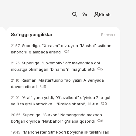
Ўз
Kirish
So'nggi yangiliklar
Barcha ›
Superliga. "Xorazm" o'z uyida "Mashal" ustidan
21:57
ishonchli g'alabaga erishdi
1
Superliga. "Lokomotiv" o'z maydonida goli
21:25
inobatga olinmagan "Dinamo"ni mag'lub etdi
5
Rasman: Mastantuono faoliyatini A Seriyada
21:10
davom ettiradi
0
"Aral" yana yutdi, "G'azalkent" o'yinida 7 ta gol
21:01
va 3 ta qizil kartochka | "Proliga sharhi", 13-tur
0
Superliga. "Surxon" Namanganda mezbon
20:55
bo'lgan o'yinda "Navbahor" g'alaba qozondi
6
“Manchester Siti” Rodri bo'yicha ilk taklifni rad
19:45