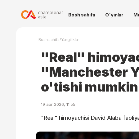
Bosh sahifa
O'yinlar
M
/
Bosh sahifa
Yangiliklar
"Real" himoyac
"Manchester 
o'tishi mumkin
19 apr 2026, 11:55
"Real" himoyachisi David Alaba faoliy