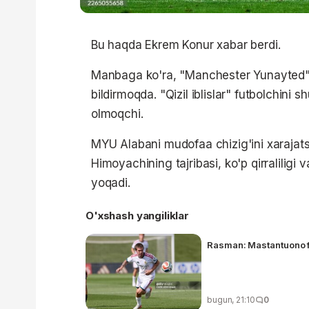
Bu haqda Ekrem Konur xabar berdi.
Manbaga ko'ra, "Manchester Yunayted" av
bildirmoqda. "Qizil iblislar" futbolchini 
olmoqchi.
MYU Alabani mudofaa chizig'ini xarajats
Himoyachining tajribasi, ko'p qirraliligi
yoqadi.
O'xshash yangiliklar
Rasman: Mastantuono fa
bugun, 21:10
0