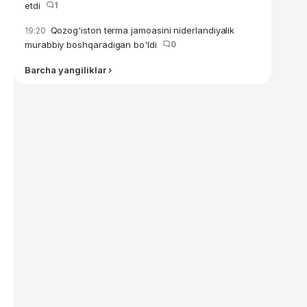
etdi
1
Qozog'iston terma jamoasini niderlandiyalik
19:20
murabbiy boshqaradigan bo'ldi
0
Barcha yangiliklar ›