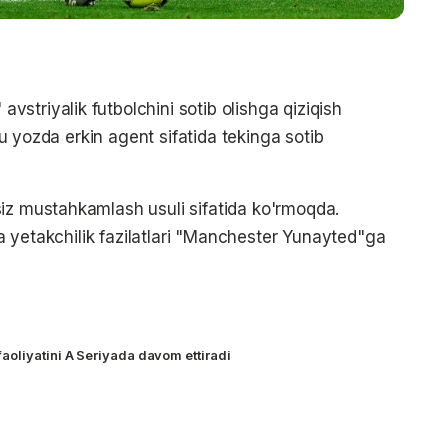
striyalik futbolchini sotib olishga qiziqish
shu yozda erkin agent sifatida tekinga sotib
iz mustahkamlash usuli sifatida ko'rmoqda.
 va yetakchilik fazilatlari "Manchester Yunayted"ga
oliyatini A Seriyada davom ettiradi