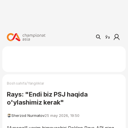
Ўз
/
Bosh sahifa
Yangiliklar
Rays: "Endi biz PSJ haqida
o'ylashimiz kerak"
Sherzod Nurmatov
25 may 2026, 19:50