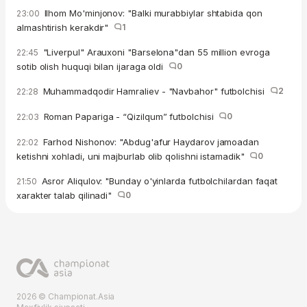
Ilhom Mo'minjonov: "Balki murabbiylar shtabida qon
23:00
almashtirish kerakdir"
1
"Liverpul" Arauxoni "Barselona"dan 55 million evroga
22:45
sotib olish huquqi bilan ijaraga oldi
0
Muhammadqodir Hamraliev - "Navbahor" futbolchisi
2
22:28
Roman Papariga - “Qizilqum” futbolchisi
0
22:03
Farhod Nishonov: "Abdug'afur Haydarov jamoadan
22:02
ketishni xohladi, uni majburlab olib qolishni istamadik"
0
Asror Aliqulov: "Bunday o'yinlarda futbolchilardan faqat
21:50
xarakter talab qilinadi"
0
2026 © Championat.Asia