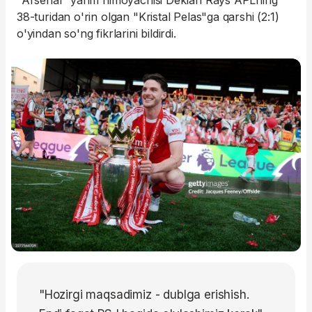
"Arsenal" yarim himoyachisi Deklan Rays APLning
38-turidan o'rin olgan "Kristal Pelas"ga qarshi (2:1)
o'yindan so'ng fikrlarini bildirdi.
"Hozirgi maqsadimiz - dublga erishish.