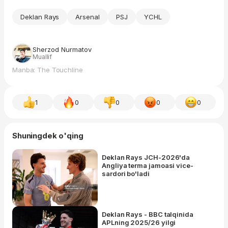
Deklan Rays
Arsenal
PSJ
YCHL
Sherzod Nurmatov
Muallif
Manba: The Touchline
1
0
0
0
0
Shuningdek o'qing
Deklan Rays JCH-2026'da
Angliya terma jamoasi vice-
sardori bo'ladi
Deklan Rays - BBC talqinida
APLning 2025/26 yilgi