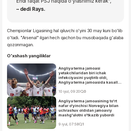
Endi faqat PSJ haqida o'ylashimiz kerak",
– dedi Rays.
Chempionlar Ligasining hal qiluvchi o'yini 30 may kuni bo'lib
o'tadi. "Arsenal" ilgari hech qachon bu musobaqada g'alaba
qozonmagan.
O'xshash yangiliklar
Angliya terma jamoasi
yetakchilaridan biri ichak
infekciyasini yuqtirib oldi,
Angliya terma jamoasida kasallik
tarqalishining oldini olishga
harakat qilishmoqda
10 iyul, 09:20
0
Angliya terma jamoasining to'rt
nafar o'yinchisi Norvegiya bilan
uchrashuv oldidan jamoaviy
mashg'ulotni o'tkazib yubordi
9 iyul, 07:58
1