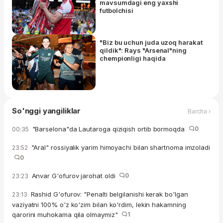
mavsumdagi eng yaxshi
futbolchisi
"Biz bu uchun juda uzoq harakat
qildik": Rays "Arsenal"ning
chempionligi haqida
So'nggi yangiliklar
Barcha ›
"Barselona"da Lautaroga qiziqish ortib bormoqda
0
00:35
"Aral" rossiyalik yarim himoyachi bilan shartnoma imzoladi
23:52
0
Anvar G'ofurov jarohat oldi
0
23:23
Rashid G'ofurov: "Penalti belgilanishi kerak bo'lgan
23:13
vaziyatni 100% o'z ko'zim bilan ko'rdim, lekin hakamning
qarorini muhokama qila olmaymiz"
1