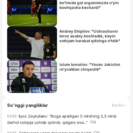
bo'limda gol urganimizda o'yin
boshqacha kechardi"
Andrey Shipilov: "Uchrashuvni
biroz asabiy boshladik, keyin
xotirjam harakat qilishga o'tdik"
Islom Ismoilov: "Yovan Jokichni
ro'yxatdan chiqardik"
So'nggi yangiliklar
Barcha ›
Ilyos Zeytullaev: "Bizga ajratilgan 5 mlrdning 2,5 mlrdi
01:00
darhol soliqqa ushlab qolindi, qolgani esa..."
0
Gallaxerga yangi da'vogar paydo bo'ldi
0