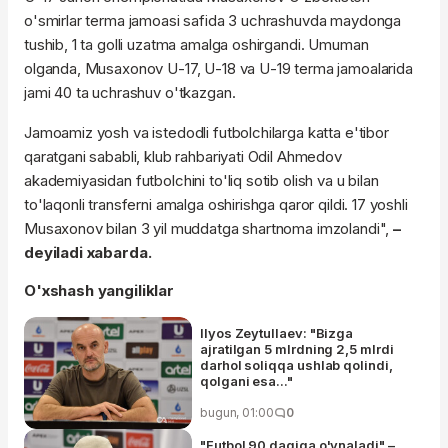
o'smirlar terma jamoasi safida 3 uchrashuvda maydonga
tushib, 1 ta golli uzatma amalga oshirgandi. Umuman
olganda, Musaxonov U-17, U-18 va U-19 terma jamoalarida
jami 40 ta uchrashuv o'tkazgan.
Jamoamiz yosh va istedodli futbolchilarga katta e'tibor
qaratgani sababli, klub rahbariyati Odil Ahmedov
akademiyasidan futbolchini to'liq sotib olish va u bilan
to'laqonli transferni amalga oshirishga qaror qildi. 17 yoshli
Musaxonov bilan 3 yil muddatga shartnoma imzolandi",
–
deyiladi xabarda.
O'xshash yangiliklar
Ilyos Zeytullaev: "Bizga
ajratilgan 5 mlrdning 2,5 mlrdi
darhol soliqqa ushlab qolindi,
qolgani esa..."
bugun, 01:00
0
"Futbol 90 daqiqa o'ynaladi" –