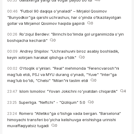
00:55
"Futbol 90 daqiqa o'ynaladi" – Mirjalol Qosimov
00:46
"Bunyodkor"ga qarshi uchrashuv, har o'yinda o'tkazilayotgan
gollar va Mirjamol Qosimov haqida gapirdi
0
Ro'ziqul Berdiev: "Birinchi bo'limda gol urganimizda o'yin
00:26
boshqacha kechardi"
0
Andrey Shipilov: "Uchrashuvni biroz asabiy boshladik,
00:09
keyin xotirjam harakat qilishga o'tdik"
0
O'rtoqlik o'yinlari. "Real" mehmonda "Ferencvarosh"ni
00:02
mag'lub etdi, PSJ va MYU durang o'ynadi, "Yuve" "Inter"ga
mag'lub bo'ldi, "Chelsi" "Milan"ni taslim etdi
0
Islom Ismoilov: "Yovan Jokichni ro'yxatdan chiqardik"
4
23:47
Superliga. "Neftchi" - "Qizilqum" 5:0
0
23:25
Romero "Atletiko"ga o'tishga vada bergan. "Barselona"
23:24
himoyachi transferi bo'yicha kelishuvga erishishga urinishi
muvaffaqiyatsiz tugadi
0