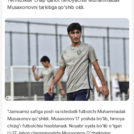
Termizliklar chap qanot himoyachisi Muhammadali
Musaxonovni tarkibga qo'shib oldi.
"Jamoamiz safiga yosh va istedodli futbolchi Muhammadali
Musaxonov qo'shildi. Musaxonov 17 yoshda bo'lib, himoya
chizig'i futbolchisi hisoblanadi. Noyabr oyida bo'lib o'tgan
U-17 Jahon chempionatida Musaxonov O'zbekiston