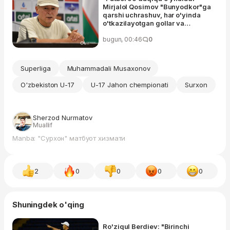
Mirjalol Qosimov "Bunyodkor"ga
qarshi uchrashuv, har o'yinda
o'tkazilayotgan gollar va
Mirjamol Qosimov haqida gapirdi
bugun, 00:46
0
Superliga
Muhammadali Musaxonov
O'zbekiston U-17
U-17 Jahon chempionati
Surxon
Sherzod Nurmatov
Muallif
Manba: "Сурхон" матбуот хизмати
2
0
0
0
0
Shuningdek o'qing
Ro'ziqul Berdiev: "Birinchi