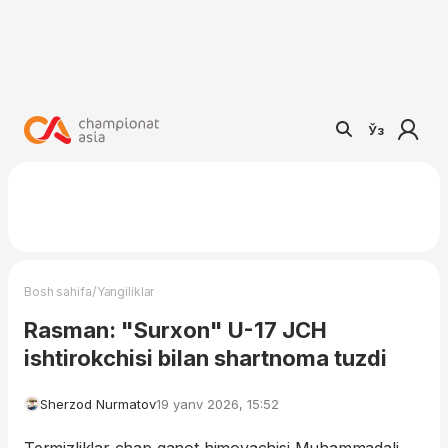
Ўз
/
Bosh sahifa
Yangiliklar
Rasman: "Surxon" U-17 JCH
ishtirokchisi bilan shartnoma tuzdi
Sherzod Nurmatov
19 yanv 2026, 15:52