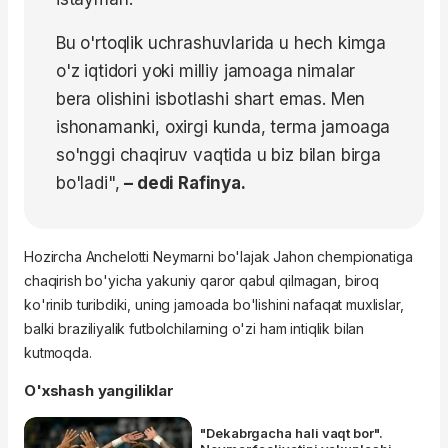
Bu o'rtoqlik uchrashuvlarida u hech kimga
o'z iqtidori yoki milliy jamoaga nimalar
bera olishini isbotlashi shart emas. Men
ishonamanki, oxirgi kunda, terma jamoaga
so'nggi chaqiruv vaqtida u biz bilan birga
bo'ladi",
– dedi Rafinya.
Hozircha Anchelotti Neymarni bo'lajak Jahon chempionatiga
chaqirish bo'yicha yakuniy qaror qabul qilmagan, biroq
ko'rinib turibdiki, uning jamoada bo'lishini nafaqat muxlislar,
balki braziliyalik futbolchilarning o'zi ham intiqlik bilan
kutmoqda.
O'xshash yangiliklar
"Dekabrgacha hali vaqt bor".