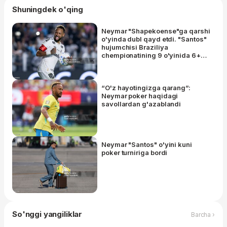
Shuningdek o'qing
Neymar "Shapekoense"ga qarshi
o'yinda dubl qayd etdi. "Santos"
hujumchisi Braziliya
chempionatining 9 o'yinida 6+2
natija qayd etdi
“O'z hayotingizga qarang”:
Neymar poker haqidagi
savollardan g'azablandi
Neymar "Santos" o'yini kuni
poker turniriga bordi
So'nggi yangiliklar
Barcha ›