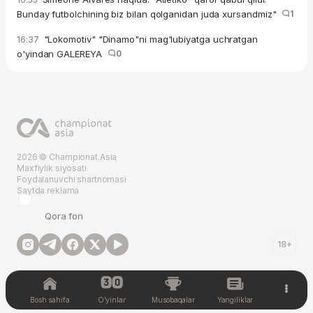
Bunday futbolchining biz bilan qolganidan juda xursandmiz"
1
"Lokomotiv" "Dinamo"ni mag'lubiyatga uchratgan
16:37
o'yindan GALEREYA
0
2026 © Championat.Asia
Maxfiylik siyosati
Foydalanuvchi shartnomasi
Saytda reklama
Qora fon
18+
Bosh sahifa
O'yinlar
Musobaqalar
Yangiliklar