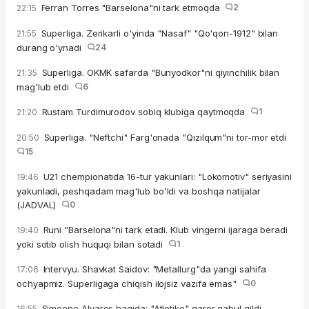
Ferran Torres "Barselona"ni tark etmoqda
2
22:15
Superliga. Zerikarli o'yinda "Nasaf" "Qo'qon-1912" bilan
21:55
durang o'ynadi
24
Superliga. OKMK safarda "Bunyodkor"ni qiyinchilik bilan
21:35
mag'lub etdi
6
Rustam Turdimurodov sobiq klubiga qaytmoqda
1
21:20
Superliga. "Neftchi" Farg'onada "Qizilqum"ni tor-mor etdi
20:50
15
U21 chempionatida 16-tur yakunlari: "Lokomotiv" seriyasini
19:46
yakunladi, peshqadam mag'lub bo'ldi va boshqa natijalar
(JADVAL)
0
Runi "Barselona"ni tark etadi. Klub vingerni ijaraga beradi
19:40
yoki sotib olish huquqi bilan sotadi
1
Intervyu. Shavkat Saidov: "Metallurg"da yangi sahifa
17:06
ochyapmiz. Superligaga chiqish ilojsiz vazifa emas"
0
Simeone Alvares haqida: "Atletiko" qaror qabul qildi.
16:55