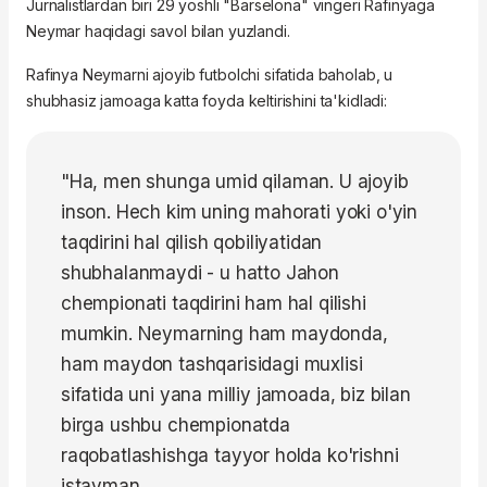
Jurnalistlardan biri 29 yoshli "Barselona" vingeri Rafinyaga
Neymar haqidagi savol bilan yuzlandi.
Rafinya Neymarni ajoyib futbolchi sifatida baholab, u
shubhasiz jamoaga katta foyda keltirishini ta'kidladi:
"Ha, men shunga umid qilaman. U ajoyib
inson. Hech kim uning mahorati yoki o'yin
taqdirini hal qilish qobiliyatidan
shubhalanmaydi - u hatto Jahon
chempionati taqdirini ham hal qilishi
mumkin. Neymarning ham maydonda,
ham maydon tashqarisidagi muxlisi
sifatida uni yana milliy jamoada, biz bilan
birga ushbu chempionatda
raqobatlashishga tayyor holda ko'rishni
istayman.