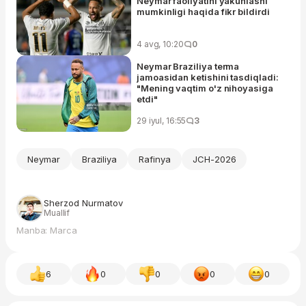
Neymar faoliyatini yakunlashi
mumkinligi haqida fikr bildirdi
4 avg, 10:20
0
Neymar Braziliya terma
jamoasidan ketishini tasdiqladi:
"Mening vaqtim o'z nihoyasiga
etdi"
29 iyul, 16:55
3
Neymar
Braziliya
Rafinya
JCH-2026
Sherzod Nurmatov
Muallif
Manba: Marca
6
0
0
0
0