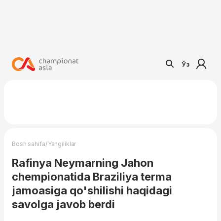
Ўз
/
Bosh sahifa
Yangiliklar
Rafinya Neymarning Jahon
chempionatida Braziliya terma
jamoasiga qo'shilishi haqidagi
savolga javob berdi