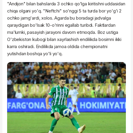
"Andijon" bilan bahslarda 3 ochko qo'lga kiritishni uddasidan
chiqa olgani yo'q. "Neftchi" so'nggi 5
ta
turda bor yo'g'i 2
ochko jamg'ardi, xolos. Agarda bu boradagi jadvalga
qaraydigan bo'lsak 10-o'rinni egallab turibdi. Faktlardan
ma'lumki, pasayish jarayoni davom etmoqda. Boz ustiga
O'zbekiston kubogi bilan xayrlashish endilikda bosimni ikki
karra oshiradi. Endilikda jamoa oldida chempionatni
yutishdan boshqa yo'li yo'q.