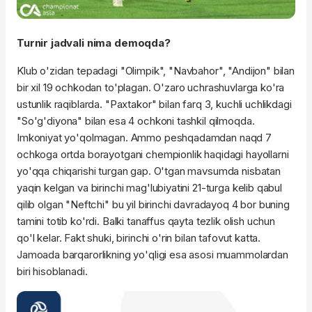
Turnir jadvali nima demoqda?
Klub o'zidan tepadagi "
Olimpik
", "Navbahor", "Andijon" bilan
bir xil 19 ochkodan to'plagan. O'zaro uchrashuvlarga ko'ra
ustunlik raqiblarda. "Paxtakor" bilan farq 3, kuchli uchlikdagi
"
So'g'diyona
" bilan esa 4 ochkoni tashkil qilmoqda.
Imkoniyat yo'qolmagan. Ammo peshqadamdan naqd 7
ochkoga ortda
borayotgani
chempionlik haqidagi
hayollarni
yo'qqa chiqarishi turgan gap. O'tgan mavsumda nisbatan
yaqin kelgan va birinchi mag'lubiyatini 21-turga kelib qabul
qilib olgan "Neftchi" bu yil birinchi
davradayoq
4 bor buning
tamini totib ko'rdi. Balki tanaffus qayta tezlik olish uchun
qo'l kelar. Fakt shuki, birinchi o'rin bilan tafovut katta.
Jamoada barqarorlikning yo'qligi esa asosi muammolardan
biri hisoblanadi.