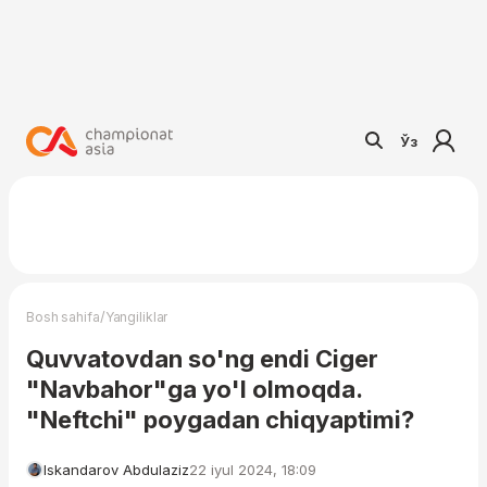
Ўз
/
Bosh sahifa
Yangiliklar
Quvvatovdan so'ng endi Ciger
"Navbahor"ga yo'l olmoqda.
"Neftchi" poygadan chiqyaptimi?
Iskandarov Abdulaziz
22 iyul 2024, 18:09