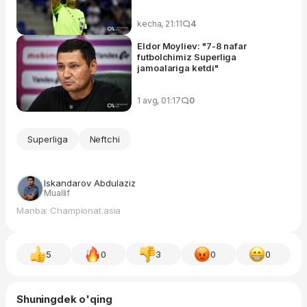
kecha, 21:11
4
Eldor Moyliev: "7-8 nafar
futbolchimiz Superliga
jamoalariga ketdi"
1 avg, 01:17
0
Superliga
Neftchi
Iskandarov Abdulaziz
Muallif
Manba: Championat.asia
5
0
3
0
0
Shuningdek o'qing