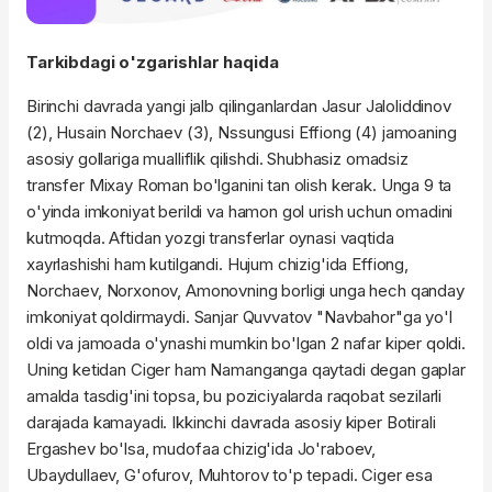
Tarkibdagi o'zgarishlar haqida
Birinchi davrada yangi jalb qilinganlardan Jasur
Jaloliddinov
(2),
Husain
Norchaev
(3),
Nssungusi
Effiong
(4) jamoaning
asosiy gollariga mualliflik qilishdi. Shubhasiz omadsiz
transfer
Mixay
Roman bo'lganini tan olish kerak. Unga 9
ta
o'yinda imkoniyat berildi va hamon gol urish uchun omadini
kutmoqda. Aftidan yozgi transferlar oynasi vaqtida
xayrlashishi ham kutilgandi. Hujum chizig'ida
Effiong
,
Norchaev
,
Norxonov
,
Amonovning
borligi unga hech qanday
imkoniyat qoldirmaydi.
Sanjar
Quvvatov
"Navbahor"
ga
yo'l
oldi va jamoada o'ynashi mumkin bo'lgan 2 nafar
kiper
qoldi.
Uning ketidan
Ciger
ham Namanganga qaytadi degan gaplar
amalda tasdig'ini topsa, bu poziciyalarda raqobat sezilarli
darajada
kamayadi
. Ikkinchi davrada asosiy
kiper
Botirali
Ergashev bo'lsa, mudofaa chizig'ida
Jo'raboev
,
Ubaydullaev
,
G'ofurov
,
Muhtorov
to'p tepadi.
Ciger
esa