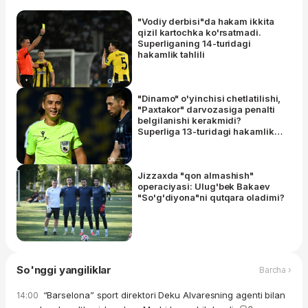
"Vodiy derbisi"da hakam ikkita
qizil kartochka ko'rsatmadi.
Superliganing 14-turidagi
hakamlik tahlili
"Dinamo" o'yinchisi chetlatilishi,
"Paxtakor" darvozasiga penalti
belgilanishi kerakmidi?
Superliga 13-turidagi hakamlik
tahlili
Jizzaxda "qon almashish"
operaciyasi: Ulug'bek Bakaev
"So'g'diyona"ni qutqara oladimi?
So'nggi yangiliklar
Barcha ›
“Barselona” sport direktori Deku Alvaresning agenti bilan
14:00