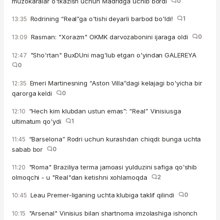
muzokaralar o'tkazish uchun Madridga uchib bordi
0
Rodrining “Real”ga o'tishi deyarli barbod bo'ldi!
1
13:35
Rasman: "Xorazm" OKMK darvozabonini ijaraga oldi
0
13:09
"Sho'rtan" BuxDUni mag'lub etgan o'yindan GALEREYA
12:47
0
Emeri Martinesning “Aston Villa”dagi kelajagi bo'yicha bir
12:35
qarorga keldi
0
“Hech kim klubdan ustun emas”: “Real” Vinisiusga
12:10
ultimatum qo'ydi
1
“Barselona” Rodri uchun kurashdan chiqdi: bunga uchta
11:45
sabab bor
0
"Roma" Braziliya terma jamoasi yulduzini safiga qo'shib
11:20
olmoqchi - u "Real"dan ketishni xohlamoqda
2
Leau Premer-liganing uchta klubiga taklif qilindi
0
10:45
"Arsenal" Vinisius bilan shartnoma imzolashiga ishonch
10:15