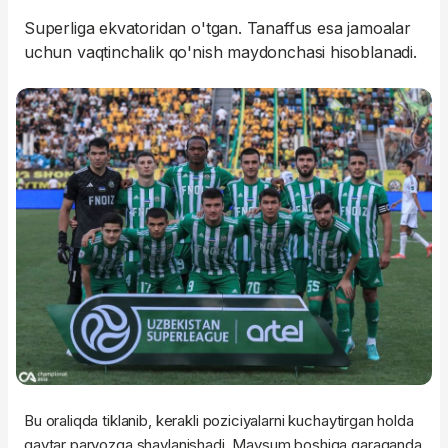
Superliga ekvatoridan o'tgan. Tanaffus esa jamoalar
uchun vaqtinchalik qo'nish maydonchasi hisoblanadi.
Bu oraliqda tiklanib, kerakli poziciyalarni kuchaytirgan holda
qaytar parvozga
shaylanishadi
. Mavsum boshiga qaraganda