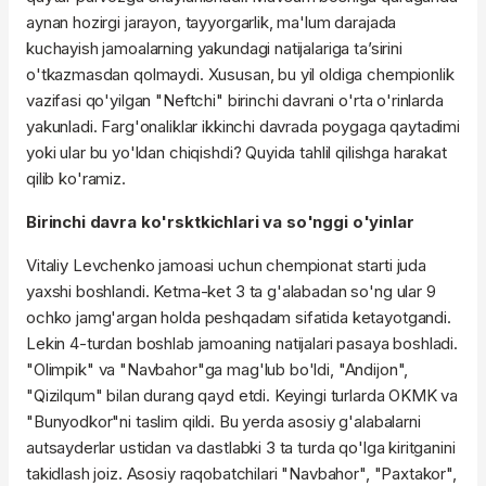
aynan hozirgi jarayon, tayyorgarlik, ma'lum darajada
kuchayish jamoalarning yakundagi natijalariga ta’sirini
o'tkazmasdan qolmaydi. Xususan, bu yil oldiga chempionlik
vazifasi qo'yilgan "Neftchi" birinchi davrani o'rta o'rinlarda
yakunladi. Farg'onaliklar ikkinchi davrada poygaga qaytadimi
yoki ular bu yo'ldan chiqishdi? Quyida tahlil qilishga harakat
qilib ko'ramiz.
Birinchi davra
ko'rsktkichlari
va so'nggi o'yinlar
Vitaliy
Levchenko
jamoasi uchun chempionat starti juda
yaxshi boshlandi. Ketma-ket 3
ta
g'alabadan so'ng ular 9
ochko jamg'argan holda peshqadam sifatida ketayotgandi.
Lekin 4-turdan boshlab jamoaning natijalari
pasaya
boshladi.
"
Olimpik
" va "Navbahor"
ga
mag'lub bo'ldi, "Andijon",
"Qizilqum" bilan durang qayd etdi. Keyingi turlarda
OKMK
va
"Bunyodkor"
ni
taslim qildi. Bu yerda asosiy g'alabalarni
autsayderlar ustidan va dastlabki 3
ta
turda qo'lga kiritganini
takidlash joiz. Asosiy raqobatchilari "Navbahor", "Paxtakor",