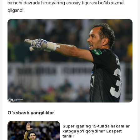
birinchi davrada himoyaning
asosiiy
figurasi bo'lib xizmat
qilgandi.
O'xshash yangiliklar
Superliganing 15-turida hakamlar
xatoga yo'l qo'ydimi? Ekspert
tahlili