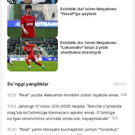
Eshitdik-da! Islom Kenjaboev
"Nasaf"ga qaytadi
Eshitdik-da: Islom Kenjaboev
"Lokomotiv" bilan 2 yillik
shartnoma imzolaydi
So'nggi yangiliklar
Barcha ›
"Real" yozda Aleksandr-Arnoldni sotish niyatida emas
0
12:20
Jahongir O'rozov JCH-2026 haqida: “Barcha o'yinlarda
11:43
mag'lub bo'lishimizga Kannavaro aybdor emas. O'zimizga
bo'lgan ishonchimiz unchalik emas edi, hayajonlandik”
1
"Real" yarim himoyani kuchaytirish uchun "Yuventus"
10:40