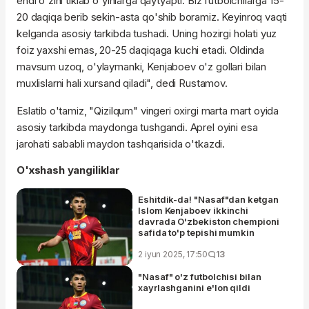
endi o'zini tiklab o'yinlarga qaytyapti. Biz futbolchilarga 15-
20 daqiqa berib sekin-asta qo'shib boramiz. Keyinroq vaqti
kelganda asosiy tarkibda tushadi. Uning hozirgi holati yuz
foiz yaxshi emas, 20-25 daqiqaga kuchi etadi. Oldinda
mavsum uzoq, o'ylaymanki, Kenjaboev o'z gollari bilan
muxlislarni hali xursand qiladi", dedi Rustamov.
Eslatib o'tamiz, "Qizilqum" vingeri oxirgi marta mart oyida
asosiy tarkibda maydonga tushgandi. Aprel oyini esa
jarohati sababli maydon tashqarisida o'tkazdi.
O'xshash yangiliklar
Eshitdik-da! "Nasaf"dan ketgan
Islom Kenjaboev ikkinchi
davrada O'zbekiston chempioni
safida to'p tepishi mumkin
2 iyun 2025, 17:50
13
"Nasaf" o'z futbolchisi bilan
xayrlashganini e'lon qildi