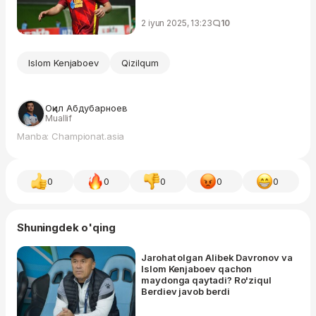
2 iyun 2025, 13:23
10
Islom Kenjaboev
Qizilqum
Оқил Абдубарноев
Muallif
Manba: Championat.asia
0
0
0
0
0
Shuningdek o'qing
Jarohat olgan Alibek Davronov va
Islom Kenjaboev qachon
maydonga qaytadi? Ro'ziqul
Berdiev javob berdi