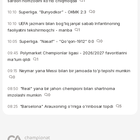
sardori nomzodini ko'rib chiqmoqda
1
Superliga. “Bunyodkor” - OKMK 2:3
0
10:10
UEFA jazmani bilan bog'liq janjal sabab Infantinoning
10:10
faoliyatini tekshirmoqchi - manba
1
Superliga. “Nasaf” - “Qo'qon-1912“ 0:0
0
10:05
Polymarket Chempionlar ligasi - 2026/2027 favoritlarini
09:45
ma'lum qildi
1
Neymar yana Messi bilan bir jamoada to'p tepishi mumkin
09:15
0
"Real" yana bir jahon chempioni bilan shartnoma
08:50
imzolashi mumkin
0
"Barselona" Arauxoning o'rniga o'rinbosar topdi
5
08:25