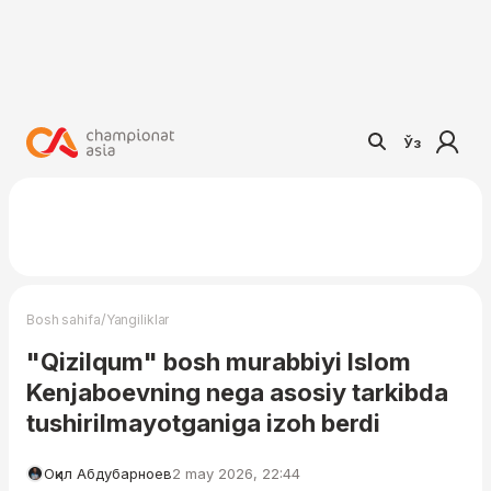
Ўз
/
Bosh sahifa
Yangiliklar
"Qizilqum" bosh murabbiyi Islom
Kenjaboevning nega asosiy tarkibda
tushirilmayotganiga izoh berdi
Оқил Абдубарноев
2 may 2026, 22:44