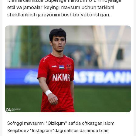
Mamlakatimizda Superliga mavsumi o'z nihoyasiga
etdi va jamoalar keyingi mavsum uchun tarkibni
shakllantirish jarayonini boshlab yuborishgan.
So'nggi mavsumni "Qizilqum" safida o'tkazgan Islom
Kenjaboev "Instagram"dagi sahifasida jamoa bilan