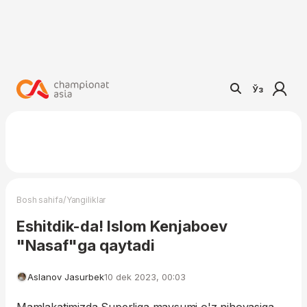
Ўз
/
Bosh sahifa
Yangiliklar
Eshitdik-da! Islom Kenjaboev
"Nasaf"ga qaytadi
Aslanov Jasurbek
10 dek 2023, 00:03