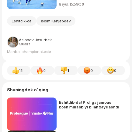
8 iyul, 15:59
0
Eshitdik-da
Islom Kenjaboev
Aslanov Jasurbek
Muallif
Manba: championat.asia
15
0
1
0
0
Shuningdek o'qing
Eshitdik-da! Proliga jamoasi
bosh murabbiyi bilan xayrlashdi