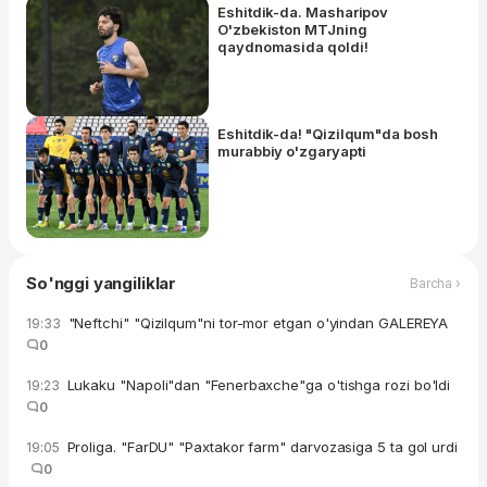
Eshitdik-da. Masharipov
O'zbekiston MTJning
qaydnomasida qoldi!
Eshitdik-da! "Qizilqum"da bosh
murabbiy o'zgaryapti
So'nggi yangiliklar
Barcha ›
"Neftchi" "Qizilqum"ni tor-mor etgan o'yindan GALEREYA
19:33
0
Lukaku "Napoli"dan "Fenerbaxche"ga o'tishga rozi bo'ldi
19:23
0
Proliga. "FarDU" "Paxtakor farm" darvozasiga 5 ta gol urdi
19:05
0