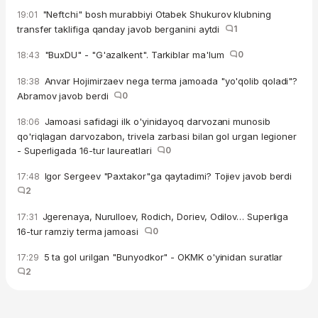
"Neftchi" bosh murabbiyi Otabek Shukurov klubning
19:01
transfer taklifiga qanday javob berganini aytdi
1
"BuxDU" - "G'azalkent". Tarkiblar ma'lum
0
18:43
Anvar Hojimirzaev nega terma jamoada "yo'qolib qoladi"?
18:38
Abramov javob berdi
0
Jamoasi safidagi ilk o'yinidayoq darvozani munosib
18:06
qo'riqlagan darvozabon, trivela zarbasi bilan gol urgan legioner
- Superligada 16-tur laureatlari
0
Igor Sergeev "Paxtakor"ga qaytadimi? Tojiev javob berdi
17:48
2
Jgerenaya, Nurulloev, Rodich, Doriev, Odilov… Superliga
17:31
16-tur ramziy terma jamoasi
0
5 ta gol urilgan "Bunyodkor" - OKMK o'yinidan suratlar
17:29
2