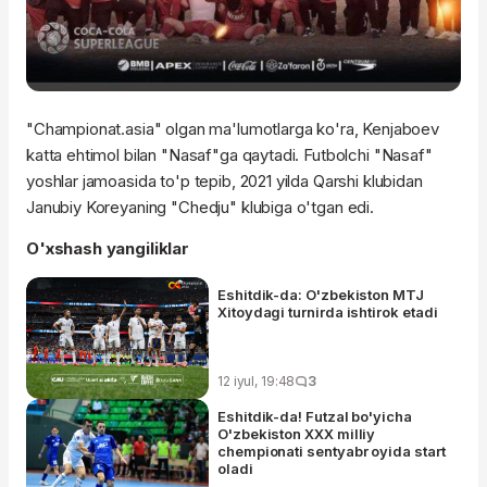
"Championat.asia" olgan ma'lumotlarga ko'ra, Kenjaboev
katta ehtimol bilan "Nasaf"ga qaytadi. Futbolchi "Nasaf"
yoshlar jamoasida to'p tepib, 2021 yilda Qarshi klubidan
Janubiy Koreyaning "Chedju" klubiga o'tgan edi.
O'xshash yangiliklar
Eshitdik-da: O'zbekiston MTJ
Xitoydagi turnirda ishtirok etadi
12 iyul, 19:48
3
Eshitdik-da! Futzal bo'yicha
O'zbekiston XXX milliy
chempionati sentyabr oyida start
oladi