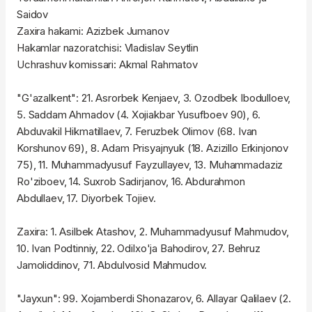
Saidov
Zaxira hakami: Azizbek Jumanov
Hakamlar nazoratchisi: Vladislav Seytlin
Uchrashuv komissari: Akmal Rahmatov
"G'azalkent": 21. Asrorbek Kenjaev, 3. Ozodbek Ibodulloev,
5. Saddam Ahmadov (4. Xojiakbar Yusufboev 90), 6.
Abduvakil Hikmatillaev, 7. Feruzbek Olimov (68. Ivan
Korshunov 69), 8. Adam Prisyajnyuk (18. Azizillo Erkinjonov
75), 11. Muhammadyusuf Fayzullayev, 13. Muhammadaziz
Ro'ziboev, 14. Suxrob Sadirjanov, 16. Abdurahmon
Abdullaev, 17. Diyorbek Tojiev.
Zaxira: 1. Asilbek Atashov, 2. Muhammadyusuf Mahmudov,
10. Ivan Podtinniy, 22. Odilxo'ja Bahodirov, 27. Behruz
Jamoliddinov, 71. Abdulvosid Mahmudov.
"Jayxun": 99. Xojamberdi Shonazarov, 6. Allayar Qalilaev (2.