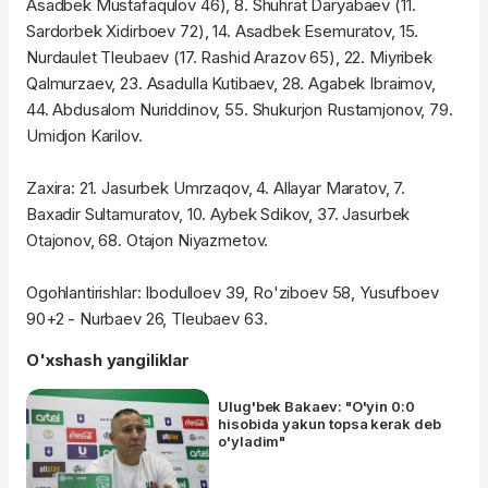
Asadbek Mustafaqulov 46), 8. Shuhrat Daryabaev (11.
Sardorbek Xidirboev 72), 14. Asadbek Esemuratov, 15.
Nurdaulet Tleubaev (17. Rashid Arazov 65), 22. Miyribek
Qalmurzaev, 23. Asadulla Kutibaev, 28. Agabek Ibraimov,
44. Abdusalom Nuriddinov, 55. Shukurjon Rustamjonov, 79.
Umidjon Karilov.
Zaxira: 21. Jasurbek Umrzaqov, 4. Allayar Maratov, 7.
Baxadir Sultamuratov, 10. Aybek Sdikov, 37. Jasurbek
Otajonov, 68. Otajon Niyazmetov.
Ogohlantirishlar: Ibodulloev 39, Ro'ziboev 58, Yusufboev
90+2 - Nurbaev 26, Tleubaev 63.
O'xshash yangiliklar
Ulug'bek Bakaev: "O'yin 0:0
hisobida yakun topsa kerak deb
o'yladim"