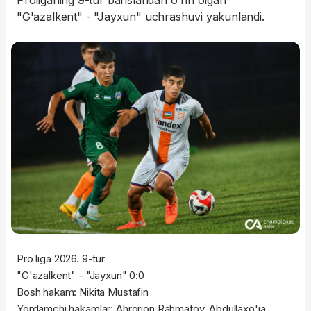
Proliganing 9-tur bahslaridan o'rin olgan
"G'azalkent" - "Jayxun" uchrashuvi yakunlandi.
Pro liga 2026. 9-tur
"G'azalkent" - "Jayxun" 0:0
Bosh hakam: Nikita Mustafin
Yordamchi hakamlar: Ahrorjon Rahmatov, Abdullaxo'ja