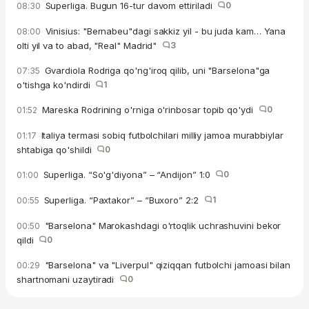
Superliga. Bugun 16-tur davom ettiriladi
0
08:30
Vinisius: "Bernabeu"dagi sakkiz yil - bu juda kam… Yana
08:00
olti yil va to abad, "Real" Madrid"
3
Gvardiola Rodriga qo'ng'iroq qilib, uni "Barselona"ga
07:35
o'tishga ko'ndirdi
1
Mareska Rodrining o'rniga o'rinbosar topib qo'ydi
0
01:52
Italiya termasi sobiq futbolchilari milliy jamoa murabbiylar
01:17
shtabiga qo'shildi
0
Superliga. “So'g'diyona” – “Andijon” 1:0
0
01:00
Superliga. “Paxtakor” – “Buxoro” 2:2
1
00:55
"Barselona" Marokashdagi o'rtoqlik uchrashuvini bekor
00:50
qildi
0
"Barselona" va "Liverpul" qiziqqan futbolchi jamoasi bilan
00:29
shartnomani uzaytiradi
0