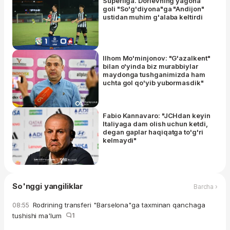
Superliga. Dorievning yagona
goli "So'g'diyona"ga "Andijon"
ustidan muhim g'alaba keltirdi
Ilhom Mo'minjonov: "G'azalkent"
bilan o'yinda biz murabbiylar
maydonga tushganimizda ham
uchta gol qo'yib yubormasdik"
Fabio Kannavaro: "JCHdan keyin
Italiyaga dam olish uchun ketdi,
degan gaplar haqiqatga to'g'ri
kelmaydi"
So'nggi yangiliklar
Barcha ›
Rodrining transferi "Barselona"ga taxminan qanchaga
08:55
tushishi ma'lum
1