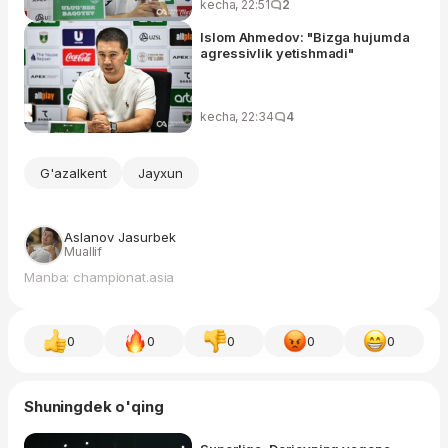
kecha, 22:51
2
Islom Ahmedov: "Bizga hujumda
agressivlik yetishmadi"
kecha, 22:34
4
G'azalkent
Jayxun
Aslanov Jasurbek
Muallif
Manba: championat.asia
0
0
0
0
0
Shuningdek o'qing