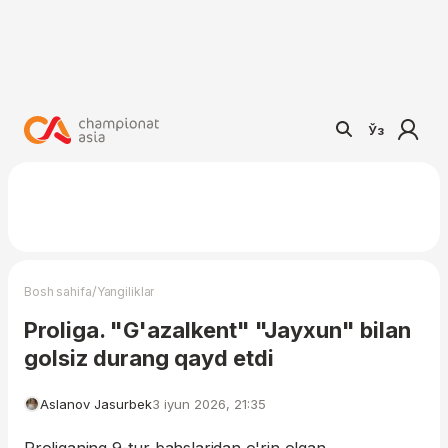
Ўз
/
Bosh sahifa
Yangiliklar
Proliga. "G'azalkent" "Jayxun" bilan
golsiz durang qayd etdi
Aslanov Jasurbek
3 iyun 2026, 21:35